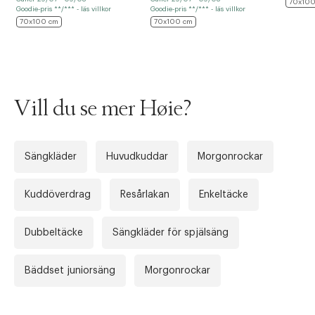
70x100
Goodie-pris **/*** - läs villkor
Goodie-pris **/*** - läs villkor
70x100 cm
70x100 cm
Vill du se mer Høie?
Sängkläder
Huvudkuddar
Morgonrockar
Kuddöverdrag
Resårlakan
Enkeltäcke
Tidigare
Nä
Dubbeltäcke
Sängkläder för spjälsäng
Bäddset juniorsäng
Morgonrockar