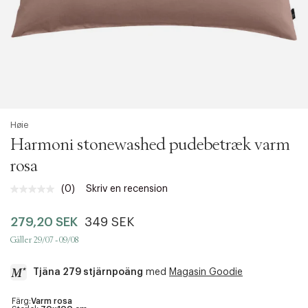
Høie
Harmoni stonewashed pudebetræk varm
rosa
(0)
Skriv en recension
Inget
klassificeringsvärde.
Länk
279,20 SEK
349 SEK
till
samma
Gäller 29/07 - 09/08
sida.
Tjäna 279 stjärnpoäng
med
Magasin Goodie
a
Färg:
Varm rosa