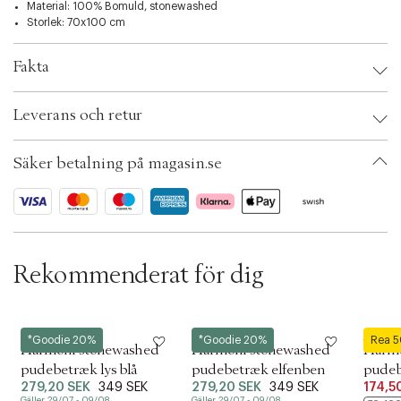
Material: 100% Bomuld, stonewashed
l
Storlek: 70x100 cm
e
c
t
Fakta
i
o
Brand:
Høie
n
Leverans och retur
EAN: 7034187075219
Färg: Varm rosa
Ax numbers: 06555031
Säker betalning på magasin.se
SKU: S13465605
ID: BGKF28-4JCN
Rekommenderat för dig
Høie
Høie
Høie
*Goodie 20%
*Goodie 20%
Rea 
Harmoni stonewashed
Harmoni stonewashed
Harmo
pudebetræk lys blå
pudebetræk elfenben
pude
279,20 SEK
349 SEK
279,20 SEK
349 SEK
174,5
grøn
Gäller 29/07 - 09/08
Gäller 29/07 - 09/08