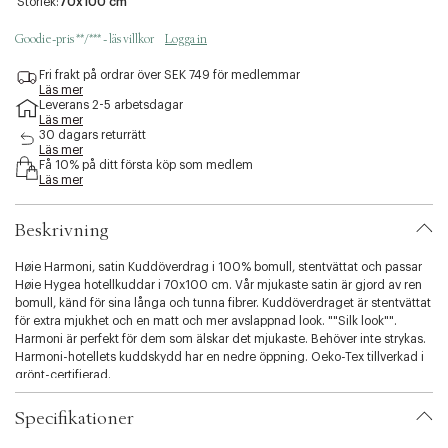
Storlek:
70x100 cm
c
c
Goodie-pris **/*** - läs villkor
Logga in
e
s
Fri frakt på ordrar över SEK 749 för medlemmar
s
Läs mer
i
Leverans 2-5 arbetsdagar
b
Läs mer
i
30 dagars returrätt
Läs mer
l
Få 10% på ditt första köp som medlem
i
Läs mer
t
y
.
Beskrivning
v
a
Høie Harmoni, satin Kuddöverdrag i 100% bomull, stentvättat och passar
r
Høie Hygea hotellkuddar i 70x100 cm. Vår mjukaste satin är gjord av ren
i
bomull, känd för sina långa och tunna fibrer. Kuddöverdraget är stentvättat
a
för extra mjukhet och en matt och mer avslappnad look. ""Silk look"".
t
Harmoni är perfekt för dem som älskar det mjukaste. Behöver inte strykas.
i
Harmoni-hotellets kuddskydd har en nedre öppning. Oeko-Tex tillverkad i
o
grönt-certifierad.
n
.
Specifikationer
s
e