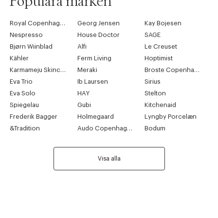
Populära märken
Royal Copenhagen
Georg Jensen
Kay Bojesen
Nespresso
House Doctor
SAGE
Bjørn Wiinblad
Alfi
Le Creuset
Kähler
Ferm Living
Hoptimist
Karmameju Skincare
Meraki
Broste Copenhagen
Eva Trio
Ib Laursen
Sirius
Eva Solo
HAY
Stelton
Spiegelau
Gubi
Kitchenaid
Frederik Bagger
Holmegaard
Lyngby Porcelæn
&Tradition
Audo Copenhagen
Bodum
Visa alla