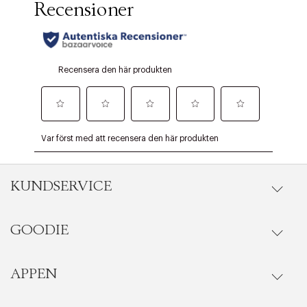
KUNDSERVICE
GOODIE
Onlineköp
Orderstatus
APPEN
Förmåner