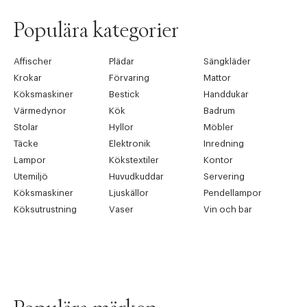
Populära kategorier
Affischer
Plädar
Sängkläder
Krokar
Förvaring
Mattor
Köksmaskiner
Bestick
Handdukar
Värmedynor
Kök
Badrum
Stolar
Hyllor
Möbler
Täcke
Elektronik
Inredning
Lampor
Kökstextiler
Kontor
Utemiljö
Huvudkuddar
Servering
Köksmaskiner
Ljuskällor
Pendellampor
Köksutrustning
Vaser
Vin och bar