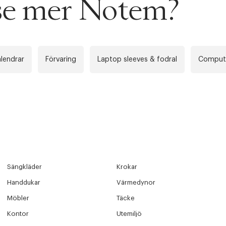
 se mer Notem?
OUT PERSONAL DATA
t på ordrar över SEK 749 kr. för Goodie-medlemmar
Y ÖNSKAN
rre ikke vise dig denne video. Tillad statistiske cookies fo
tid: 2-5 arbetsdagar.
lendrar
Förvaring
Laptop sleeves & fodral
Compute
 dagar.
Edit cookies
Stäng
å ditt första köp som medlem
Sängkläder
Krokar
Handdukar
Värmedynor
Möbler
Täcke
Kontor
Utemiljö