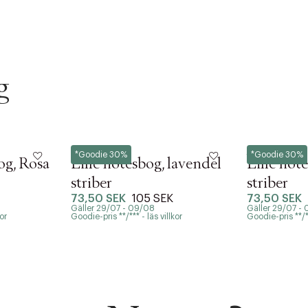
g
Notem
Notem
*Goodie 30%
*Goodie 30%
g, Rosa
Lille notesbog, lavendel
Lille not
striber
striber
73,50 SEK
105 SEK
73,50 SEK
Gäller 29/07 - 09/08
Gäller 29/07 -
or
Goodie-pris **/*** - läs villkor
Goodie-pris **/**
ITTADES TYVÄRR INTE