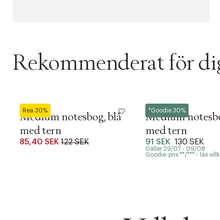
Rekommenderat för di
Notem
Notem
Rea 30%
*Goodie 30%
Medium notesbog, blå
Medium notesbo
med tern
med tern
85,40 SEK
122 SEK
91 SEK
130 SEK
Gäller 29/07 - 09/08
Goodie-pris **/*** - läs villk
PRODUKTEN H