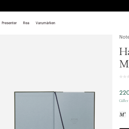
Presenter
Rea
Varumärken
eckningsböcker
Not
Ha
M
220
Gäller