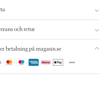
ta
d:
Notem
 5713990000527
erans och retur
umbers: 05829843
 S11464101
AVJB18-0008
er betalning på magasin.se