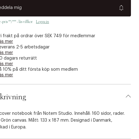
eddela mig
pris **/*** - läs villkor
Logga in
ri frakt på ordrar över SEK 749 för medlemmar
äs mer
everans 2-5 arbetsdagar
äs mer
0 dagars returrätt
äs mer
å 10% på ditt första köp som medlem
äs mer
krivning
over notebook från Notem Studio. Innehåll: 160 sidor, rader.
: Grön canvas. Mått: 133 x 187 mm. Designad i Danmark,
erkad i Europa.