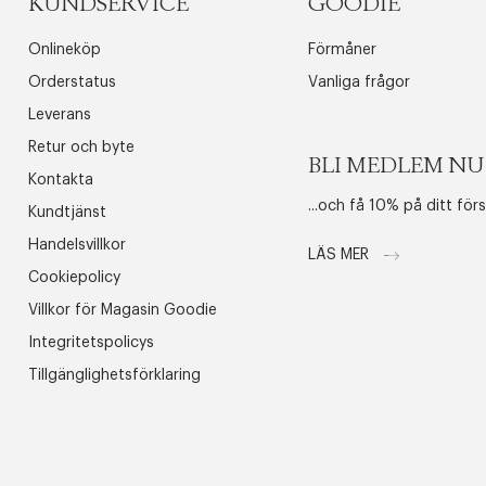
KUNDSERVICE
GOODIE
Onlineköp
Förmåner
Orderstatus
Vanliga frågor
Leverans
Retur och byte
BLI MEDLEM NU
Kontakta
...och få 10% på ditt för
Kundtjänst
Handelsvillkor
LÄS MER
Cookiepolicy
Villkor för Magasin Goodie
Integritetspolicys
Tillgänglighetsförklaring