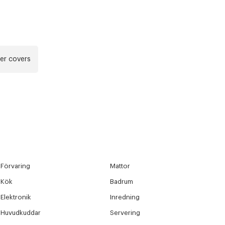
r at kunne se
Nästa
r covers
Förvaring
Mattor
Kök
Badrum
Elektronik
Inredning
Huvudkuddar
Servering