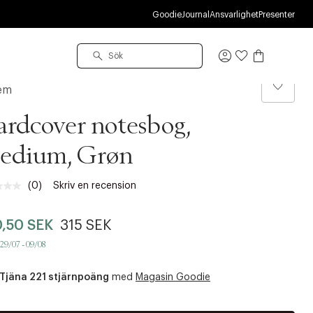
S
Goodie
Journal
Ansvarlighet
Presenter
Logga
in
em
rdcover notesbog,
edium, Grøn
(0)
Skriv en recension
Inget
klassificeringsvärde.
Länk
,50 SEK
315 SEK
till
samma
 29/07 - 09/08
sida.
Tjäna 221 stjärnpoäng
med
Magasin Goodie