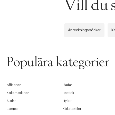
Vill du
WE CARE AB
Fri frak
LÄGG TILL N
Øv vi kan desvæ
Leverans
Tidigare
videoen
Anteckningsböcker
Ka
Retur 30
Få 10% p
Populära kategorier
Affischer
Plädar
Köksmaskiner
Bestick
Stolar
Hyllor
Lampor
Kökstextiler