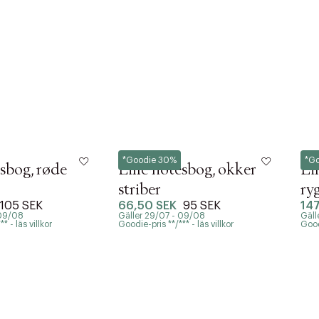
Notem
Not
*Goodie 30%
*G
esbog, røde
Lille notesbog, okker
Li
striber
ryg
105 SEK
66,50 SEK
95 SEK
14
 09/08
Gäller 29/07 - 09/08
Gäll
* - läs villkor
Goodie-pris **/*** - läs villkor
Goodi