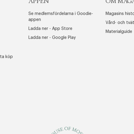
APPEN
OM MAG
Se medlemsfördelarna i Goodie-
Magasins histo
appen
Vård- och tvä
Ladda ner - App Store
Materialguide
Ladda ner - Google Play
sta köp