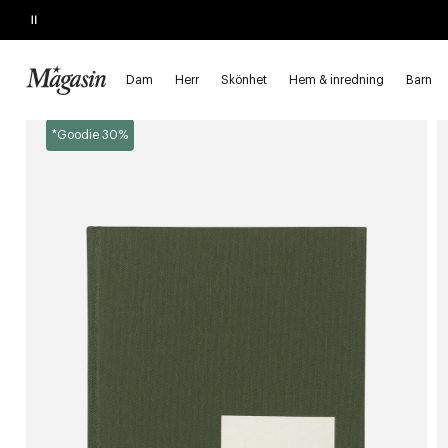
Pause
SLUTAR SNART
Upp till 40% på SAGE, Georg Jensen, SMEG m.fl.
Dam
Herr
Skönhet
Hem & inredning
Barn
Startsida
Hem & inredning
Inredning
Kontorsartiklar
Ant
*Goodie 30%