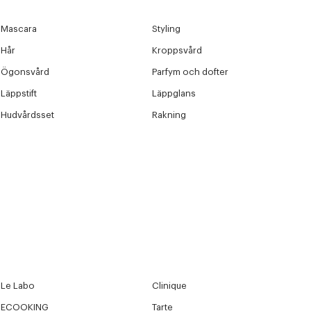
Mascara
Styling
Hår
Kroppsvård
Ögonsvård
Parfym och dofter
Läppstift
Läppglans
Hudvårdsset
Rakning
Le Labo
Clinique
ECOOKING
Tarte