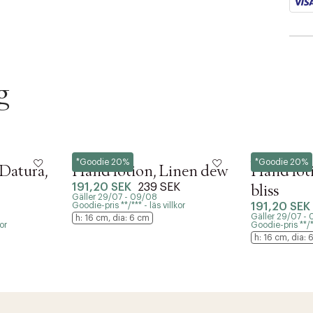
g
Meraki
Meraki
*Goodie 20%
*Goodie 20%
Datura,
Hand lotion, Linen dew
Hand lot
191,20 SEK
239 SEK
bliss
Gäller 29/07 - 09/08
Goodie-pris **/*** - läs villkor
191,20 SEK
Gäller 29/07 -
h: 16 cm, dia: 6 cm
or
Goodie-pris **/**
h: 16 cm, dia: 