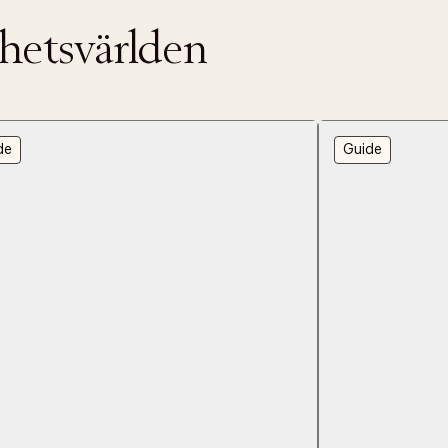
nhetsvärlden
de
Guide
ITTADES TYVÄRR INTE
OUT PERSONAL DATA
t på ordrar över SEK 749 kr. för Goodie-medlemmar
Y ÖNSKAN
rre ikke vise dig denne video. Tillad statistiske cookies fo
tid: 2-5 arbetsdagar.