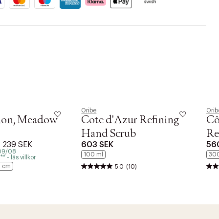
Oribe
Orib
ion, Meadow
Cote d'Azur Refining
Cô
Hand Scrub
Re
239 SEK
603 SEK
56
Wa
 09/08
100 ml
300
* - läs villkor
6 cm
5.0
(10)