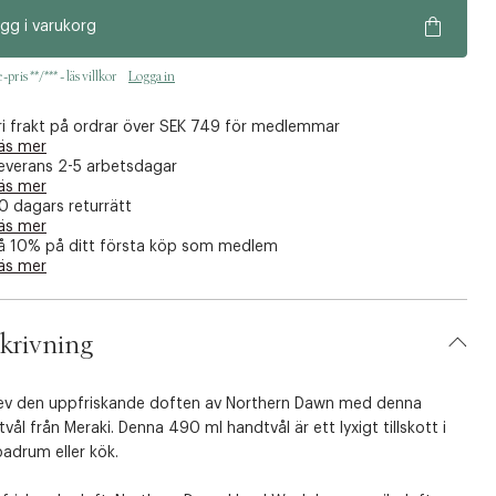
gg i varukorg
pris **/*** - läs villkor
Logga in
ri frakt på ordrar över SEK 749 för medlemmar
äs mer
everans 2-5 arbetsdagar
äs mer
0 dagars returrätt
äs mer
å 10% på ditt första köp som medlem
äs mer
krivning
ev den uppfriskande doften av Northern Dawn med denna
vål från Meraki. Denna 490 ml handtvål är ett lyxigt tillskott i
badrum eller kök.