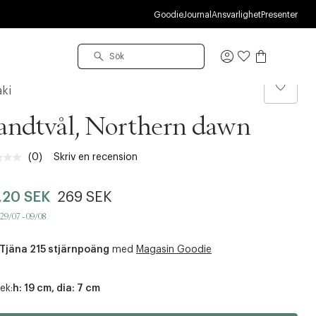
R
Goodie
Journal
Ansvarlighet
Presenter
Logga
in
ki
ndtvål, Northern dawn
(0)
Skriv en recension
Inget
klassificeringsvärde.
Länk
,20 SEK
269 SEK
till
samma
 29/07 - 09/08
sida.
Tjäna 215 stjärnpoäng
med
Magasin Goodie
ek:
h: 19 cm, dia: 7 cm