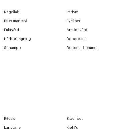
Nagellak
Parfym
Brun utan sol
Eyeliner
Fuktvård
Ansiktsvård
Hårborttagning
Deodorant
Schampo
Dofter till hemmet
Rituals
Bioeffect
Lancôme
Kiehl's