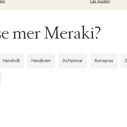
den
Läs guiden
 se mer Meraki?
Handtvål
Handkräm
Doftpinnar
Rumspray