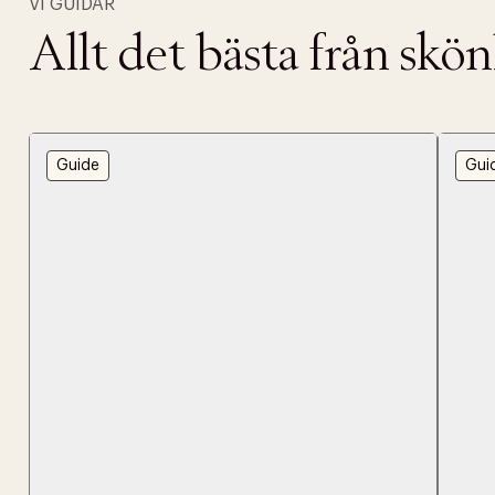
VI GUIDAR
Allt det bästa från skö
Guide
Gui
PRODUKTEN H
WE CARE AB
Fri frak
LÄGG TILL N
Øv vi kan desvæ
Leverans