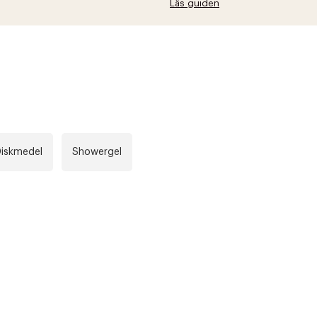
Läs guiden
Diskmedel
Showergel