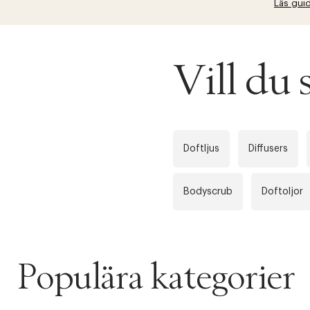
Läs gui
Vill du
Doftljus
Diffusers
Bodyscrub
Doftoljor
Populära kategorier