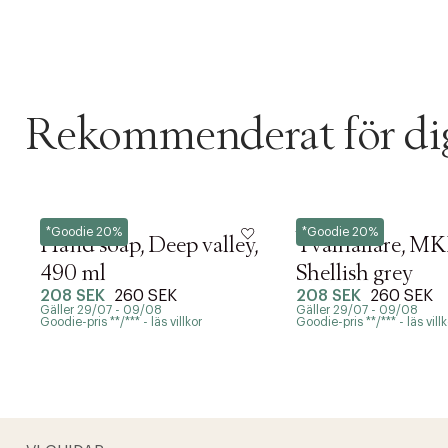
Rekommenderat för di
Meraki
Meraki
*Goodie 20%
*Goodie 20%
Hand soap, Deep valley,
Tvålhållare, MK
490 ml
Shellish grey
208 SEK
260 SEK
208 SEK
260 SEK
Gäller 29/07 - 09/08
Gäller 29/07 - 09/08
Goodie-pris **/*** - läs villkor
Goodie-pris **/*** - läs villk