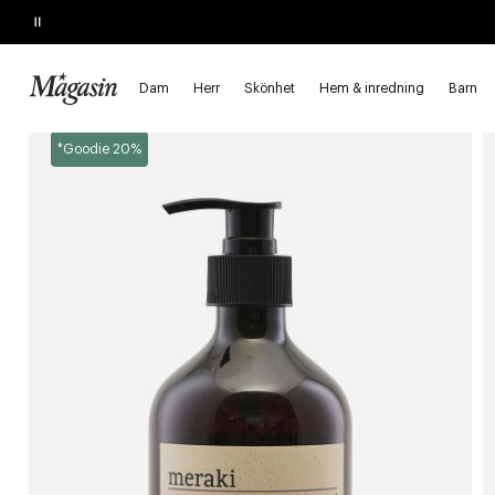
Pause
SLUTAR IKVÄLL
Köp 2, spara 20%
på hårprodukter
Dam
Herr
Skönhet
Hem & inredning
Barn
Startsida
Skönhet
Hudvård
Hand- och fotvård
Handvår
*Goodie 20%