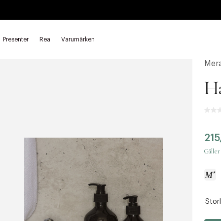
Presenter
Rea
Varumärken
d
Handtvål
Mera
Ha
215
Gäller
Storl
a
c