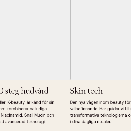
Nästa
0 steg hudvård
Skin tech
er 'K-beauty' är känd för sin
Den nya vågen inom beauty fö
om kombinerar naturliga
välbefinnande. Här guidar vi til
 Niacinamid, Snail Mucin och
transformativa teknologierna o
ed avancerad teknologi.
i dina dagliga ritualer.