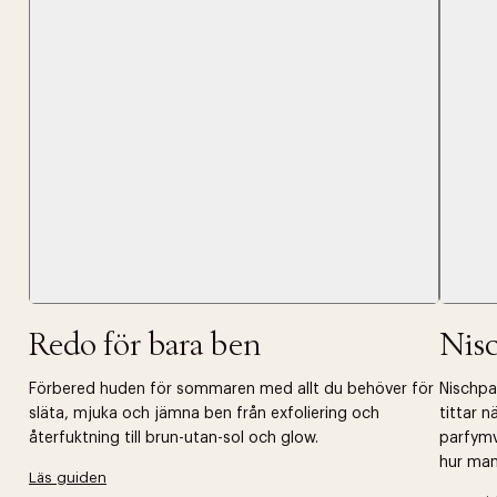
Tidigare
videoen
Retur 30
Få 10% p
Redo för bara ben
Nis
Förbered huden för sommaren med allt du behöver för
Nischpar
släta, mjuka och jämna ben från exfoliering och
tittar 
återfuktning till brun-utan-sol och glow.
parfymv
hur man 
Läs guiden