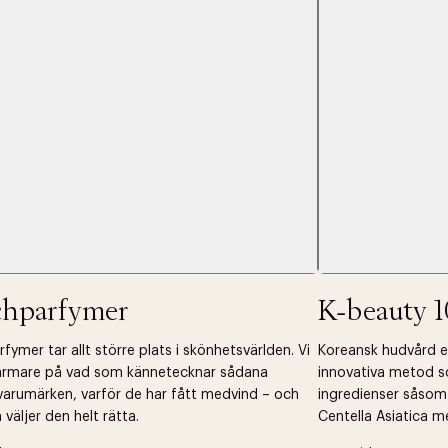
 dagar.
Edit cookies
Stäng
å ditt första köp som medlem
chparfymer
K-beauty 1
fymer tar allt större plats i skönhetsvärlden. Vi
Koreansk hudvård ell
närmare på vad som kännetecknar sådana
innovativa metod s
arumärken, varför de har fått medvind – och
ingredienser såsom
väljer den helt rätta.
Centella Asiatica m