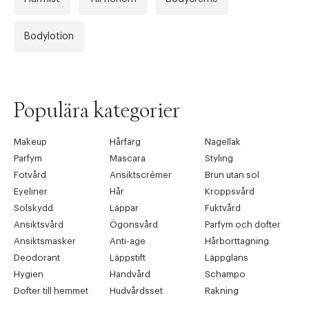
Bodylotion
Populära kategorier
Makeup
Hårfärg
Nagellak
Parfym
Mascara
Styling
Fotvård
Ansiktscrémer
Brun utan sol
Eyeliner
Hår
Kroppsvård
Solskydd
Läppar
Fuktvård
Ansiktsvård
Ögonsvård
Parfym och dofter
Ansiktsmasker
Anti-age
Hårborttagning
Deodorant
Läppstift
Läppglans
Hygien
Handvård
Schampo
Dofter till hemmet
Hudvårdsset
Rakning