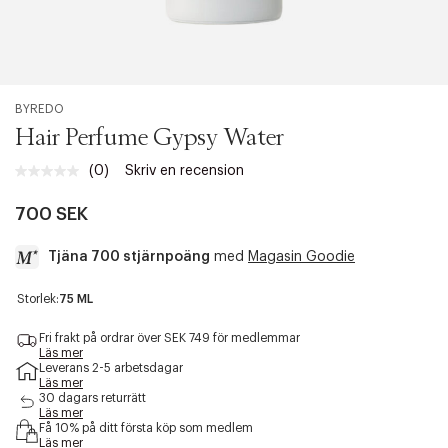
BYREDO
Hair Perfume Gypsy Water
(0)
Skriv en recension
Inget
klassificeringsvärde.
Länk
700 SEK
till
samma
Tjäna 700 stjärnpoäng
med
Magasin Goodie
sida.
a
Storlek:
75 ML
c
c
Fri frakt på ordrar över SEK 749 för medlemmar
e
Läs mer
Leverans 2-5 arbetsdagar
s
Läs mer
s
30 dagars returrätt
i
Läs mer
b
Få 10% på ditt första köp som medlem
i
Läs mer