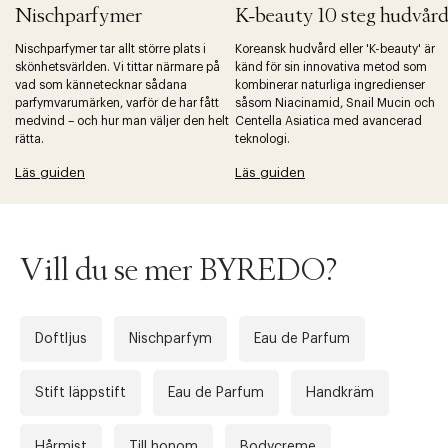
Nischparfymer
K-beauty 10 steg hudvår
Nischparfymer tar allt större plats i
Koreansk hudvård eller 'K-beauty' är
skönhetsvärlden. Vi tittar närmare på
känd för sin innovativa metod som
vad som kännetecknar sådana
kombinerar naturliga ingredienser
parfymvarumärken, varför de har fått
såsom Niacinamid, Snail Mucin och
Tidigare
Nä
medvind – och hur man väljer den helt
Centella Asiatica med avancerad
rätta.
teknologi.
Läs guiden
Läs guiden
Vill du se mer BYREDO?
Doftljus
Nischparfym
Eau de Parfum
Stift läppstift
Eau de Parfum
Handkräm
Hårmist
Till honom
Bodycreme