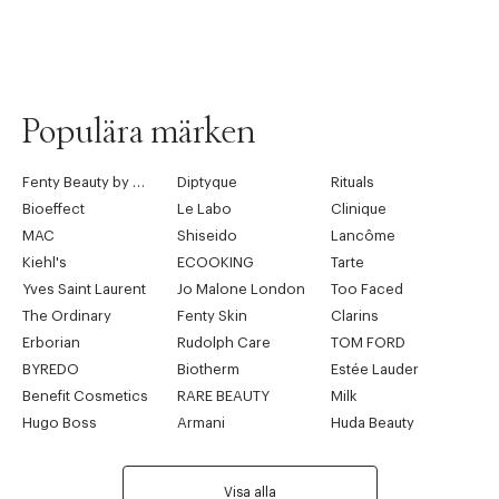
Populära märken
Fenty Beauty by Rihanna
Diptyque
Rituals
Bioeffect
Le Labo
Clinique
MAC
Shiseido
Lancôme
Kiehl's
ECOOKING
Tarte
Yves Saint Laurent
Jo Malone London
Too Faced
The Ordinary
Fenty Skin
Clarins
Erborian
Rudolph Care
TOM FORD
BYREDO
Biotherm
Estée Lauder
Benefit Cosmetics
RARE BEAUTY
Milk
Hugo Boss
Armani
Huda Beauty
Visa alla