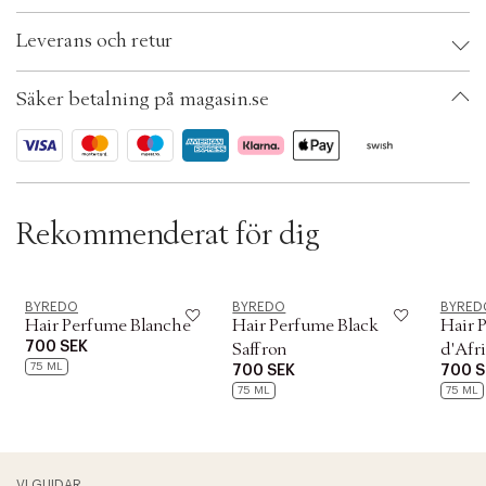
Brand:
BYREDO
Leverans och retur
EAN: 7340032860696
Ax numbers: 05634649
SKU: S00571883
Säker betalning på magasin.se
ID: AFHX07-0008
Rekommenderat för dig
BYREDO
BYREDO
BYRED
Hair Perfume Blanche
Hair Perfume Black
Hair 
700 SEK
Saffron
d'Afr
75 ML
700 SEK
700 S
75 ML
75 ML
VI GUIDAR