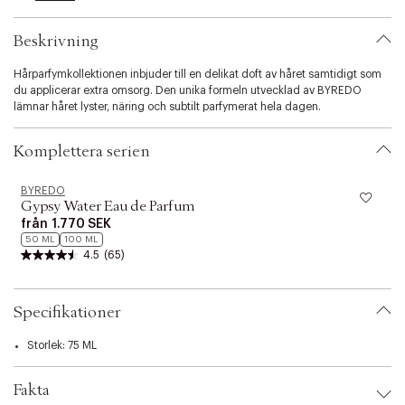
l
i
Beskrivning
t
y
Hårparfymkollektionen inbjuder till en delikat doft av håret samtidigt som
.
du applicerar extra omsorg. Den unika formeln utvecklad av BYREDO
v
lämnar håret lyster, näring och subtilt parfymerat hela dagen.
a
r
i
Komplettera serien
a
t
i
BYREDO
Gypsy Water Eau de Parfum
o
n
från
1.770 SEK
.
50 ML
100 ML
4.5
(65)
s
e
l
e
Specifikationer
c
t
Storlek: 75 ML
i
o
n
Fakta