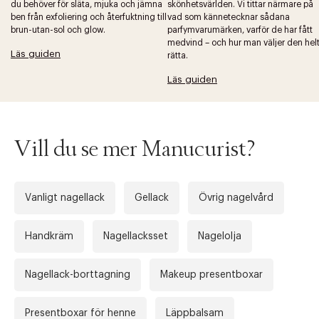
du behöver för släta, mjuka och jämna
skönhetsvärlden. Vi tittar närmare på
ben från exfoliering och återfuktning till
vad som kännetecknar sådana
brun-utan-sol och glow.
parfymvarumärken, varför de har fått
medvind – och hur man väljer den hel
Läs guiden
rätta.
Läs guiden
Vill du se mer Manucurist?
Vanligt nagellack
Gellack
Övrig nagelvård
Handkräm
Nagellacksset
Nagelolja
Nagellack-borttagning
Makeup presentboxar
Presentboxar för henne
Läppbalsam