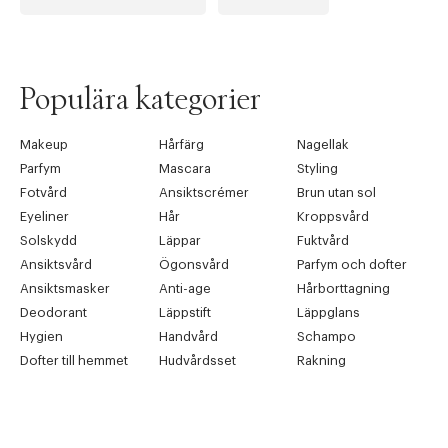
Tidigare
Nä
Populära kategorier
Makeup
Hårfärg
Nagellak
Parfym
Mascara
Styling
Fotvård
Ansiktscrémer
Brun utan sol
Eyeliner
Hår
Kroppsvård
Solskydd
Läppar
Fuktvård
Ansiktsvård
Ögonsvård
Parfym och dofter
Ansiktsmasker
Anti-age
Hårborttagning
Deodorant
Läppstift
Läppglans
Hygien
Handvård
Schampo
Dofter till hemmet
Hudvårdsset
Rakning