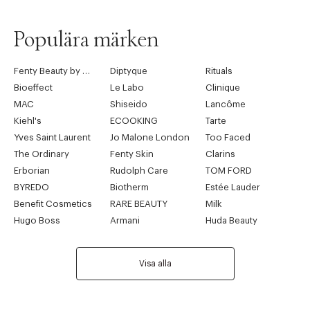
Populära märken
Fenty Beauty by Rihanna
Diptyque
Rituals
Bioeffect
Le Labo
Clinique
MAC
Shiseido
Lancôme
Kiehl's
ECOOKING
Tarte
Yves Saint Laurent
Jo Malone London
Too Faced
The Ordinary
Fenty Skin
Clarins
Erborian
Rudolph Care
TOM FORD
BYREDO
Biotherm
Estée Lauder
Benefit Cosmetics
RARE BEAUTY
Milk
Hugo Boss
Armani
Huda Beauty
Visa alla