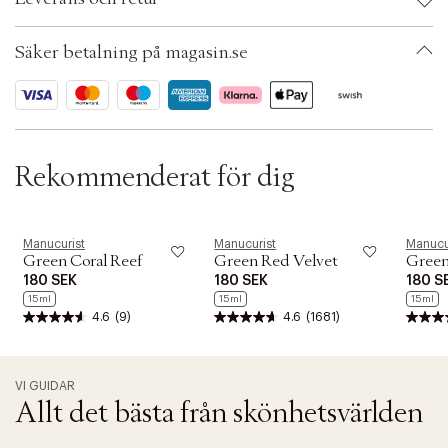
t
i
Ax numbers: 04884481
o
SKU: S00413283
Säker betalning på magasin.se
n
ID: ADBX44-0008
Rekommenderat för dig
Manucurist
Manucurist
Manucu
Green Coral Reef
Green Red Velvet
Green
180 SEK
180 SEK
180 S
15ml
15ml
15ml
4.6
(9)
4.6
(1681)
VI GUIDAR
Allt det bästa från skönhetsvärlden