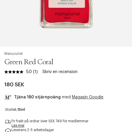
Manucurist
Green Red Coral
5.0
(1)
Skriv en recension
Läs
1
recension.
180 SEK
Länk
till
Tjäna 180 stjärnpoäng
med
Magasin Goodie
samma
sida.
a
Storlek:
15ml
c
c
Fri frakt på ordrar över SEK 749 för medlemmar
e
Läs mer
Leverans 2-5 arbetsdagar
s