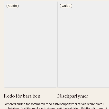
Guide
Guide
Redo för bara ben
Nischparfymer
Förbered huden för sommaren med allt
Nischparfymer tar allt större plats i
du behöver för släta, mjuka och jämna
skönhetsvärlden. Vi tittar närmare på