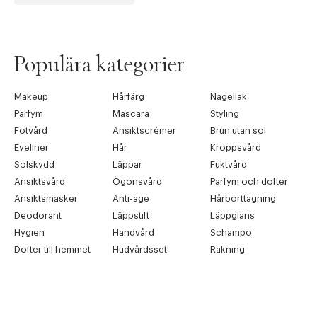
Populära kategorier
Makeup
Hårfärg
Nagellak
Parfym
Mascara
Styling
Fotvård
Ansiktscrémer
Brun utan sol
Eyeliner
Hår
Kroppsvård
Solskydd
Läppar
Fuktvård
Ansiktsvård
Ögonsvård
Parfym och dofter
Ansiktsmasker
Anti-age
Hårborttagning
Deodorant
Läppstift
Läppglans
Hygien
Handvård
Schampo
Dofter till hemmet
Hudvårdsset
Rakning