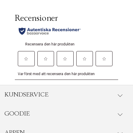
KUNDSERVICE
GOODIE
Onlineköp
Orderstatus
APPEN
Förmåner