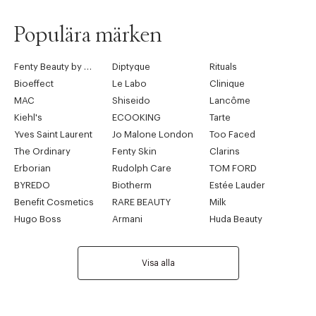
Populära märken
Fenty Beauty by Rihanna
Diptyque
Rituals
Bioeffect
Le Labo
Clinique
MAC
Shiseido
Lancôme
Kiehl's
ECOOKING
Tarte
Yves Saint Laurent
Jo Malone London
Too Faced
The Ordinary
Fenty Skin
Clarins
Erborian
Rudolph Care
TOM FORD
BYREDO
Biotherm
Estée Lauder
Benefit Cosmetics
RARE BEAUTY
Milk
Hugo Boss
Armani
Huda Beauty
Visa alla