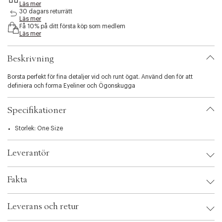
Läs mer
s
30 dagars returrätt
i
Läs mer
b
Få 10% på ditt första köp som medlem
i
Läs mer
l
i
Beskrivning
t
y
Borsta perfekt för fina detaljer vid och runt ögat. Använd den för att
.
definiera och forma Eyeliner och Ögonskugga
v
a
r
Specifikationer
i
a
Storlek: One Size
t
i
o
Leverantör
n
.
Leverantör:
s
Fakta
e
l
Brand:
Gosh
e
Leverans och retur
EAN: 5711914063252
c
Ax numbers: 04084242