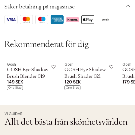
t
SKU: S00273394
i
Säker betalning på magasin.se
ID: ABHS68-0008
o
n
Rekommenderat för dig
Gosh
Gosh
Gosh
GOSH Eye Shadow
GOSH Eye Shadow
GOSH
Brush Blender 019
Brush Shader 021
Brush
149 SEK
120 SEK
179 S
One Size
One Size
VI GUIDAR
Allt det bästa från skönhetsvärlden