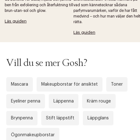
ben från exfoliering och återfuktning till
vad som kännetecknar sådana
brun-utan-sol och glow.
parfymvarumärken, varför de har fått
medvind – och hur man väljer den hel
Läs guiden
rätta.
Tidigare
Nä
Läs guiden
Vill du se mer Gosh?
Mascara
Makeupborstar för ansiktet
Toner
Eyeliner penna
Läppenna
Kräm rouge
Brynpenna
Stift läppstift
Läppglans
Ögonmakeupborstar