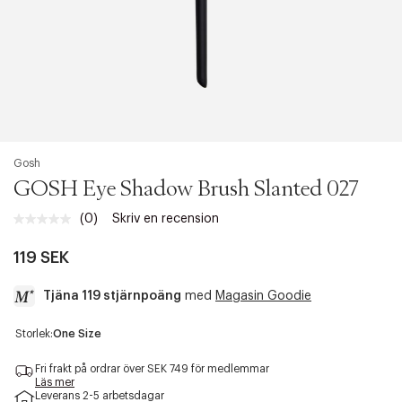
Gosh
GOSH Eye Shadow Brush Slanted 027
(0)
Skriv en recension
Inget
klassificeringsvärde.
Länk
119 SEK
till
samma
Tjäna 119 stjärnpoäng
med
Magasin Goodie
sida.
a
Storlek:
One Size
c
c
Fri frakt på ordrar över SEK 749 för medlemmar
e
Läs mer
Leverans 2-5 arbetsdagar
s