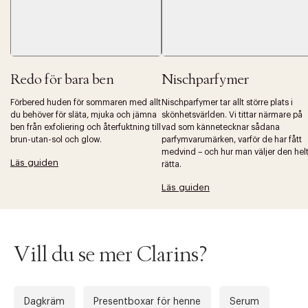
Redo för bara ben
Nischparfymer
Förbered huden för sommaren med allt
Nischparfymer tar allt större plats i
du behöver för släta, mjuka och jämna
skönhetsvärlden. Vi tittar närmare på
ben från exfoliering och återfuktning till
vad som kännetecknar sådana
brun-utan-sol och glow.
parfymvarumärken, varför de har fått
medvind – och hur man väljer den hel
Läs guiden
rätta.
Läs guiden
Vill du se mer Clarins?
Dagkräm
Presentboxar för henne
Serum