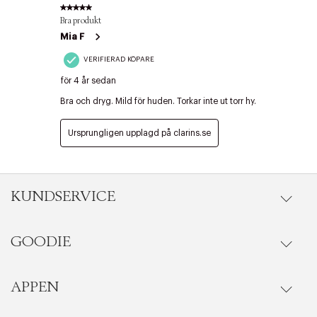
KUNDSERVICE
Edit cookies
Stäng
GOODIE
Onlineköp
Orderstatus
APPEN
Förmåner