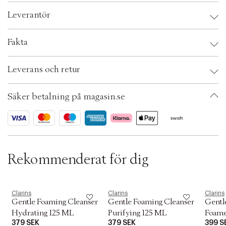
c
Leverantör
t
i
o
Leverantör:
Fakta
n
Brand:
Clarins
Leverans och retur
EAN: 3380810427332
Ax numbers: 05457449
SKU: S00538440
Säker betalning på magasin.se
ID: AEVQ49-0008
Rekommenderat för dig
Clarins
Clarins
Clarins
Gentle Foaming Cleanser
Gentle Foaming Cleanser
Gentl
Hydrating 125 ML
Purifying 125 ML
Foame
379 SEK
379 SEK
399 S