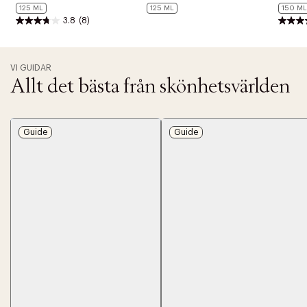
125 ML
125 ML
150 ML
3.8
(8)
VI GUIDAR
Allt det bästa från skönhetsvärlden
Guide
Guide