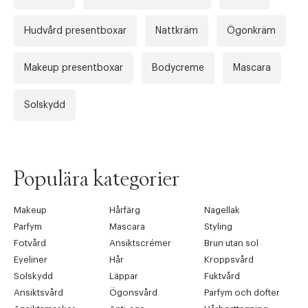
Hudvård presentboxar
Nattkräm
Ögonkräm
Makeup presentboxar
Bodycreme
Mascara
Solskydd
Populära kategorier
Makeup
Hårfärg
Nagellak
Parfym
Mascara
Styling
Fotvård
Ansiktscrémer
Brun utan sol
Eyeliner
Hår
Kroppsvård
Solskydd
Läppar
Fuktvård
Ansiktsvård
Ögonsvård
Parfym och dofter