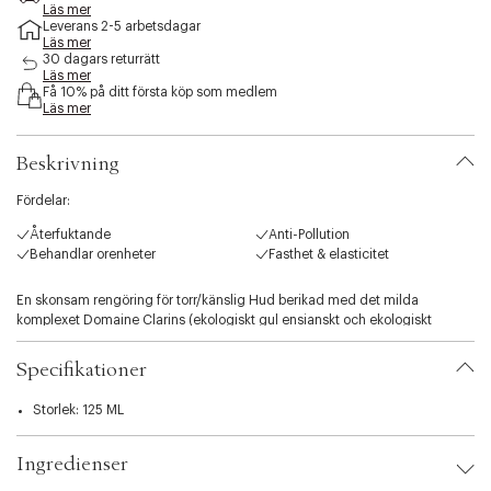
e
Läs mer
Leverans 2-5 arbetsdagar
s
Läs mer
s
30 dagars returrätt
i
Läs mer
b
Få 10% på ditt första köp som medlem
i
Läs mer
l
i
Beskrivning
t
y
Fördelar:
.
v
Återfuktande
Anti-Pollution
a
Behandlar orenheter
Fasthet & elasticitet
r
i
En skonsam rengöring för torr/känslig Hud berikad med det milda
a
komplexet Domaine Clarins (ekologiskt gul ensianskt och ekologiskt
t
citronbalsam), ekologiskt kamomillextrakt som lugnar huden och
i
sheasmörextrakt som lindrar känslan av obehag i huden. Den rengör
o
Specifikationer
huden och avlägsnar skonsamt makeup. Tack vare milda ytaktiva ämnen
n
rengör den samtidigt som den hjälper till att upprätthålla balansen i
.
Storlek: 125 ML
hudens mikrobiota.
s
e
Ingredienser
l
e