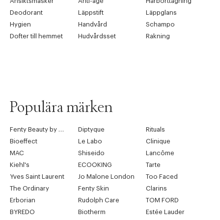
Ansiktsmasker
Anti-age
Hårborttagning
Deodorant
Läppstift
Läppglans
Hygien
Handvård
Schampo
Dofter till hemmet
Hudvårdsset
Rakning
Populära märken
Fenty Beauty by Rihanna
Diptyque
Rituals
Tidigare
Nä
Bioeffect
Le Labo
Clinique
MAC
Shiseido
Lancôme
Kiehl's
ECOOKING
Tarte
Yves Saint Laurent
Jo Malone London
Too Faced
The Ordinary
Fenty Skin
Clarins
Erborian
Rudolph Care
TOM FORD
BYREDO
Biotherm
Estée Lauder