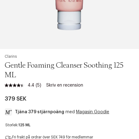
Clarins
Gentle Foaming Cleanser Soothing 125
ML
4.4
(5)
Skriv en recension
Läs
5
recensioner.
379 SEK
Länk
till
Tjäna 379 stjärnpoäng
med
Magasin Goodie
samma
sida.
a
Storlek:
125 ML
c
c
Fri frakt på ordrar över SEK 749 för medlemmar