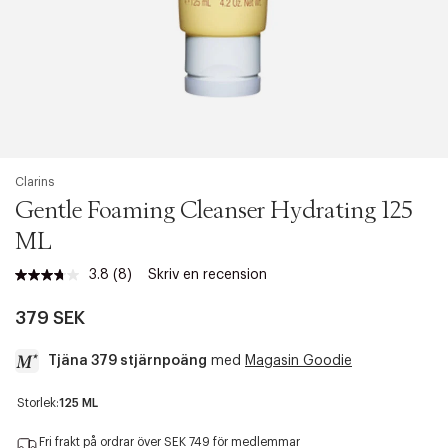
Clarins
Gentle Foaming Cleanser Hydrating 125
ML
3.8
(8)
Skriv en recension
Läs
8
recensioner.
379 SEK
Länk
till
Tjäna 379 stjärnpoäng
med
Magasin Goodie
samma
sida.
a
Storlek:
125 ML
c
c
Fri frakt på ordrar över SEK 749 för medlemmar