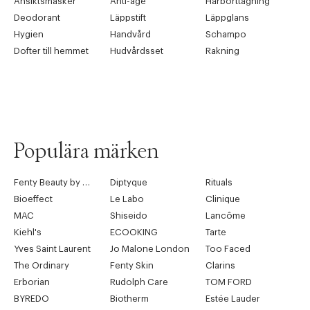
Ansiktsmasker
Anti-age
Hårborttagning
Deodorant
Läppstift
Läppglans
Hygien
Handvård
Schampo
Dofter till hemmet
Hudvårdsset
Rakning
Populära märken
Fenty Beauty by Rihanna
Diptyque
Rituals
Bioeffect
Le Labo
Clinique
MAC
Shiseido
Lancôme
Kiehl's
ECOOKING
Tarte
Yves Saint Laurent
Jo Malone London
Too Faced
The Ordinary
Fenty Skin
Clarins
Erborian
Rudolph Care
TOM FORD
BYREDO
Biotherm
Estée Lauder