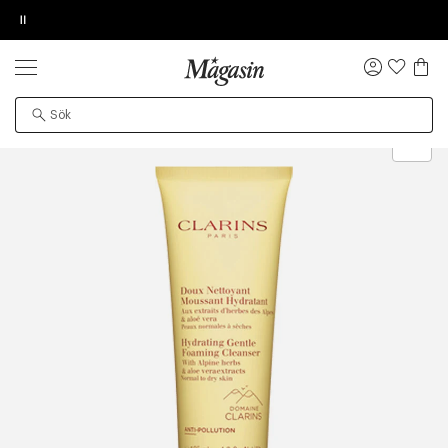
Pause
SLUTAR IKVÄLL
Köp 2, spara 20%
på hårprodukter
INFORMATION OM BESTÄLLNING
LÄGG TILL NY ÖNSKAN
NULL
WE CARE ABOUT PERSONAL DATA
PRODUKTEN HITTADES TYVÄRR INTE
Logga
in
t
Hudvård
Ansiktsvård
Ansiktsrengöring
Rengörings-skum
Fri frakt på ordrar över SEK 749 kr. för Goodie-
Øv vi kan desværre ikke vise dig denne video. Tillad
Produkten kan ha flyttats till en annan sida, vara
medlemmar
statistiske cookies for at kunne se videoen
tillfälligt slut eller ha utgått ur sortimentet.
Leveranstid: 2-5 arbetsdagar.
Retur 30 dagar.
Få 10% på ditt första köp som medlem