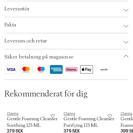
c
Leverantör
t
i
o
Leverantör:
Fakta
n
Brand:
Clarins
Leverans och retur
EAN: 3380810427325
Ax numbers: 05457448
SKU: S00538439
Säker betalning på magasin.se
ID: AEVR04-0008
Rekommenderat för dig
Clarins
Clarins
Clarins
Gentle Foaming Cleanser
Gentle Foaming Cleanser
Gentl
Soothing 125 ML
Purifying 125 ML
Foame
379 SEK
379 SEK
399 S