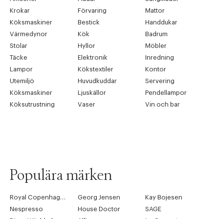
Krokar
Förvaring
Mattor
Köksmaskiner
Bestick
Handdukar
Värmedynor
Kök
Badrum
Stolar
Hyllor
Möbler
Täcke
Elektronik
Inredning
Lampor
Kökstextiler
Kontor
Utemiljö
Huvudkuddar
Servering
Köksmaskiner
Ljuskällor
Pendellampor
Köksutrustning
Vaser
Vin och bar
Populära märken
Royal Copenhagen
Georg Jensen
Kay Bojesen
Nespresso
House Doctor
SAGE