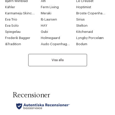
Bjørn Wiinblad
Alfi
Le Creuset
Kähler
Ferm Living
Hoptimist
Karmameju Skincare
Meraki
Broste Copenhagen
Eva Trio
Ib Laursen
Sirius
Eva Solo
HAY
Stelton
Spiegelau
Gubi
Kitchenaid
Frederik Bagger
Holmegaard
Lyngby Porcelæn
&Tradition
Audo Copenhagen
Bodum
Visa alla