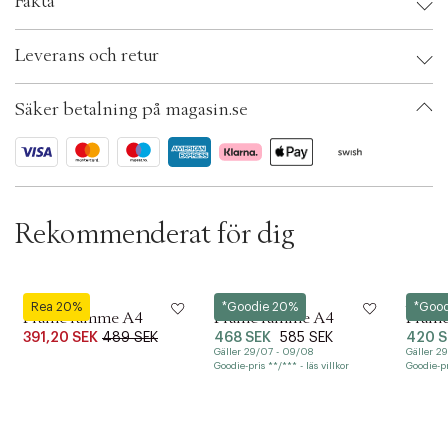
Fakta
c
t
Brand:
Moebe
i
Leverans och retur
EAN: 5713520004629
o
Ax numbers: 05571653
n
SKU: S00557930
Säker betalning på magasin.se
ID: AFCV32-0008
Rekommenderat för dig
Moebe
Moebe
Moebe
Rea 20%
*Goodie 20%
*Goo
Frame ramme A4
Frame ramme A4
Frame
391,20 SEK
489 SEK
468 SEK
585 SEK
420 S
Gäller 29/07 - 09/08
Gäller 2
Goodie-pris **/*** - läs villkor
Goodie-pri