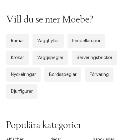
Vill du se mer Moebe?
Ramar
Vägghyllor
Pendellampor
Krokar
Väggspeglar
Serveringsbrickor
Tidigare
Nä
Nyckelringar
Bordsspeglar
Förvaring
Djurfigurer
Populära kategorier
Affischer
Plädar
Sängkläder