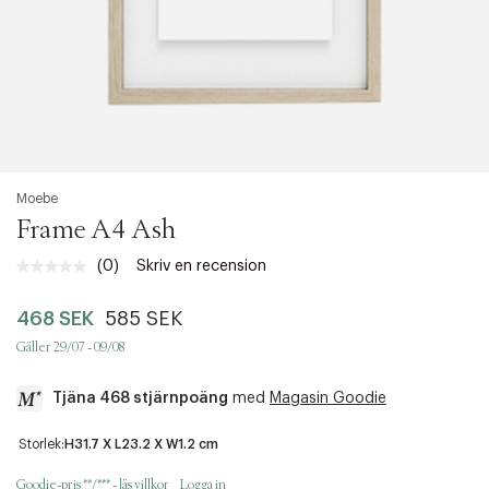
Moebe
Frame A4 Ash
(0)
Skriv en recension
Inget
klassificeringsvärde.
Länk
468 SEK
585 SEK
till
samma
Gäller 29/07 - 09/08
sida.
Tjäna 468 stjärnpoäng
med
Magasin Goodie
a
Storlek:
H31.7 X L23.2 X W1.2 cm
c
c
Goodie-pris **/*** - läs villkor
Logga in