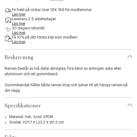
e
s
Fri frakt på ordrar över SEK 749 för medlemmar
Läs mer
s
Leverans 2-5 arbetsdagar
i
Läs mer
b
30 dagars returrätt
i
Läs mer
l
Få 10% på ditt första köp som medlem
Läs mer
i
t
y
Beskrivning
.
v
Ramen består av två delar akrylglas, fyra listor av antingen aska eller
a
aluminium och ett gummiband.
r
i
Gummibandet håller båda ramen ihop och tjänar till att hänga ramen på
a
din vägg.
t
i
o
Specifikationer
n
.
Material: Ash, Acryl, EPDM
s
Storlek: H31.7 X L23.2 X W1.2 cm
e
l
e