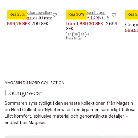
Pernille Corydon Jewellery
Phenumb Copenhagen
Royal 
Rea 25%
Rea 30%
Rea 
Heart Huggies 10 mm
MARTINA LONG S
Blue 
599,25 SEK
799 SEK
från
1.889,30 SEK
2.699
Coupe 
SEK
569,5
36
38
39
+3
Flera färger
MAGASIN DU NORD COLLECTION
Loungewear
Sommaren syns tydligt i den senaste kollektionen från Magasin
du Nord Collection. Nyheterna är trendiga men samtidigt tidlösa.
Lätt komfort, exklusiva material och genomtänkta detaljer –
endast hos Magasin.