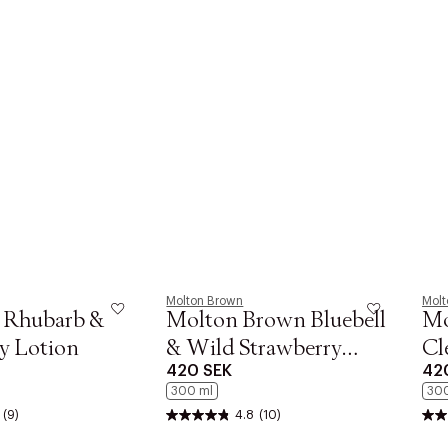
Molton Brown
Molt
s Rhubarb &
Molton Brown Bluebell
Mo
y Lotion
& Wild Strawberry
Cl
420 SEK
42
Body Lotion 300 ml
Bo
300 ml
30
(9)
4.8
(10)