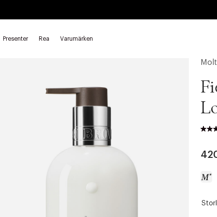
Presenter
Rea
Varumärken
h oljor
Bodylotion
Mol
Fi
Lo
42
Storl
a