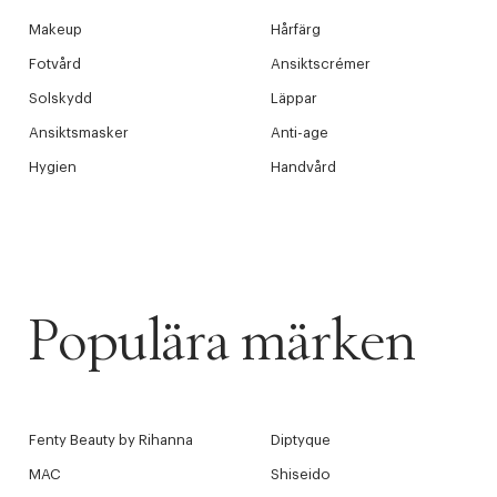
Tidigare
videoen
Makeup
Hårfärg
Retur 30
Fotvård
Ansiktscrémer
Solskydd
Läppar
Ansiktsmasker
Anti-age
Få 10% p
Hygien
Handvård
Populära märken
Fenty Beauty by Rihanna
Diptyque
MAC
Shiseido