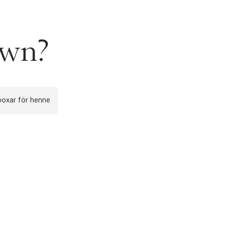
own?
boxar för henne
r at kunne se