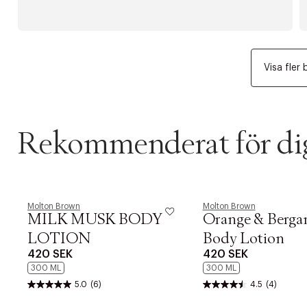
Visa fler 
Rekommenderat för di
Molton Brown
Molton Brown
MILK MUSK BODY
Orange & Berga
LOTION
Body Lotion
420 SEK
420 SEK
300 ML
300 ML
5.0
(6)
4.5
(4)