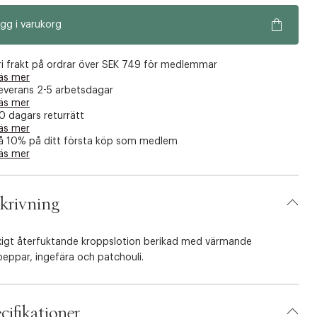
gg i varukorg
ri frakt på ordrar över SEK 749 för medlemmar
äs mer
everans 2-5 arbetsdagar
äs mer
0 dagars returrätt
äs mer
å 10% på ditt första köp som medlem
äs mer
krivning
yxigt återfuktande kroppslotion berikad med värmande
eppar, ingefära och patchouli.
cifikationer