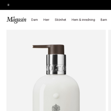
Pause
KÖP 2, SPARA 20%
på hårprodukter
Dam
Herr
Skönhet
Hem & inredning
Barn
Startsida
Skönhet
Hudvård
Kroppsvård
Krämer, lotion oc