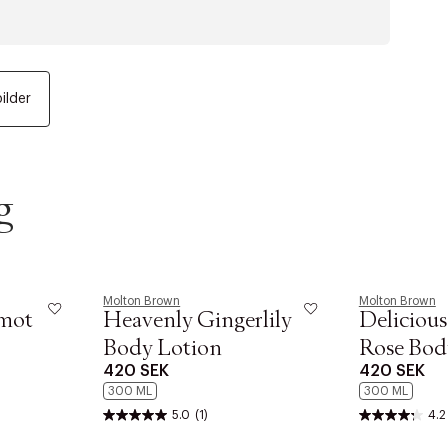
bilder
g
Molton Brown
Molton Brown
mot
Heavenly Gingerlily
Deliciou
Body Lotion
Rose Bod
420 SEK
420 SEK
300 ML
300 ML
5.0
(1)
4.2