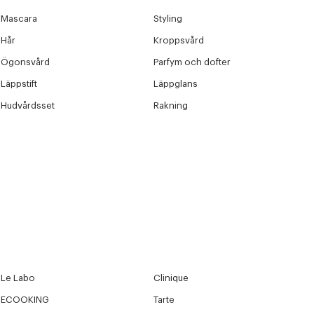
Nästa
Mascara
Styling
Hår
Kroppsvård
Ögonsvård
Parfym och dofter
Läppstift
Läppglans
Hudvårdsset
Rakning
Le Labo
Clinique
ECOOKING
Tarte