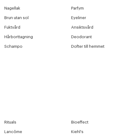
Nagellak
Parfym
 dagar.
Brun utan sol
Eyeliner
Edit cookies
Fuktvård
Ansiktsvård
Stäng
Hårborttagning
Deodorant
å ditt första köp som medlem
Schampo
Dofter till hemmet
Rituals
Bioeffect
Lancôme
Kiehl's