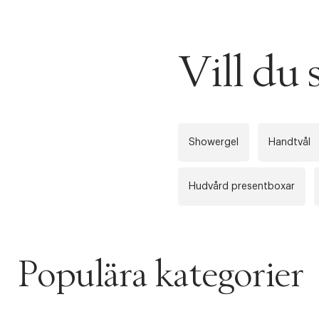
Vill du
Showergel
Handtvål
Hudvård presentboxar
PRODUKTEN H
WE CARE AB
Populära kategorier
Fri frak
LÄGG TILL N
Øv vi kan desvæ
Leverans