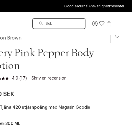
R
Goodie
Journal
Ansvarlighet
Presenter
Logga
in
ton Brown
ery Pink Pepper Body
tion
4.9
(17)
Skriv en recension
Läs
17
recensioner.
0 SEK
Länk
till
samma
Tjäna 420 stjärnpoäng
med
Magasin Goodie
sida.
ek:
300 ML