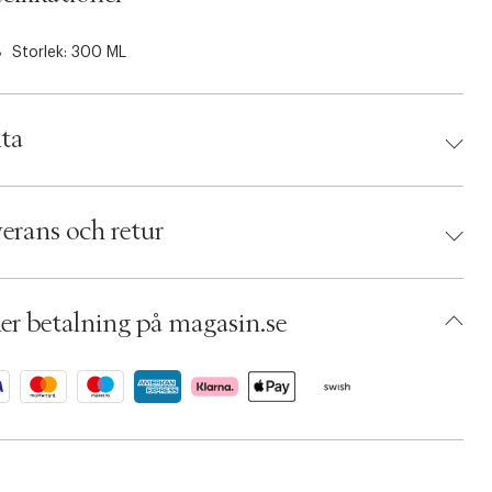
Storlek: 300 ML
ta
d:
Molton Brown
 008080150059
erans och retur
umbers: 03495679
 S00208310
AAUX28-0008
er betalning på magasin.se