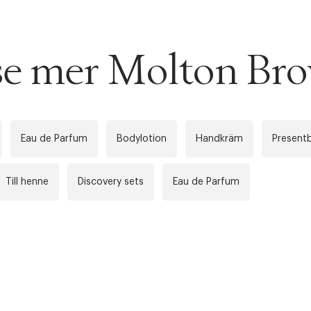
 se mer Molton Br
Eau de Parfum
Bodylotion
Handkräm
Present
Till henne
Discovery sets
Eau de Parfum
ITTADES TYVÄRR INTE
OUT PERSONAL DATA
t på ordrar över SEK 749 kr. för Goodie-medlemmar
Y ÖNSKAN
rre ikke vise dig denne video. Tillad statistiske cookies fo
tid: 2-5 arbetsdagar.