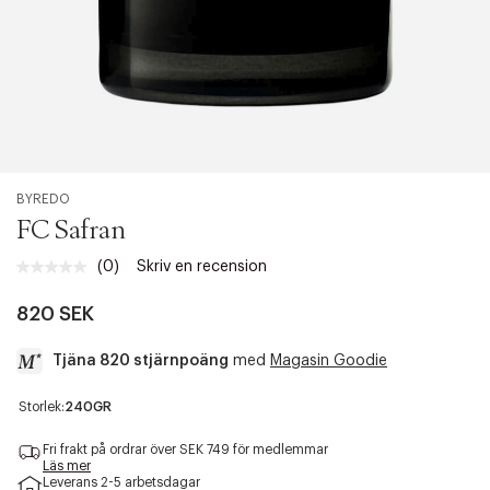
BYREDO
FC Safran
(0)
Skriv en recension
Inget
klassificeringsvärde.
Länk
820 SEK
till
samma
Tjäna 820 stjärnpoäng
med
Magasin Goodie
sida.
a
Storlek:
240GR
c
c
Fri frakt på ordrar över SEK 749 för medlemmar
e
Läs mer
Leverans 2-5 arbetsdagar
s