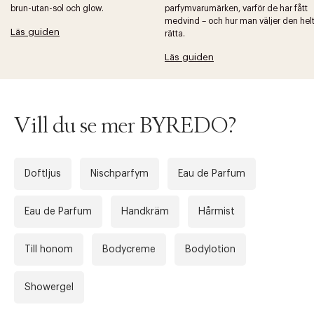
brun-utan-sol och glow.
parfymvarumärken, varför de har fått
medvind – och hur man väljer den hel
Läs guiden
rätta.
Tidigare
Nä
Läs guiden
Vill du se mer BYREDO?
Doftljus
Nischparfym
Eau de Parfum
Eau de Parfum
Handkräm
Hårmist
Till honom
Bodycreme
Bodylotion
Showergel