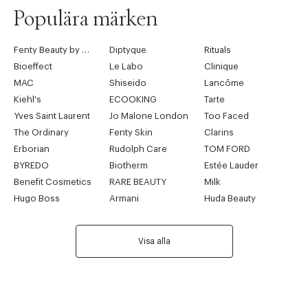
Populära märken
Fenty Beauty by Rihanna
Diptyque
Rituals
Bioeffect
Le Labo
Clinique
MAC
Shiseido
Lancôme
Kiehl's
ECOOKING
Tarte
Yves Saint Laurent
Jo Malone London
Too Faced
The Ordinary
Fenty Skin
Clarins
Erborian
Rudolph Care
TOM FORD
BYREDO
Biotherm
Estée Lauder
Benefit Cosmetics
RARE BEAUTY
Milk
Hugo Boss
Armani
Huda Beauty
Visa alla