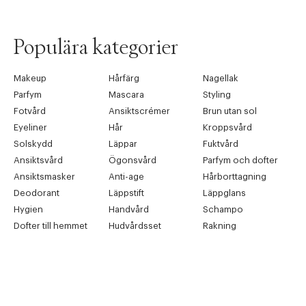
Populära kategorier
Makeup
Hårfärg
Nagellak
Parfym
Mascara
Styling
Fotvård
Ansiktscrémer
Brun utan sol
Eyeliner
Hår
Kroppsvård
Solskydd
Läppar
Fuktvård
Ansiktsvård
Ögonsvård
Parfym och dofter
Ansiktsmasker
Anti-age
Hårborttagning
Deodorant
Läppstift
Läppglans
Hygien
Handvård
Schampo
Dofter till hemmet
Hudvårdsset
Rakning