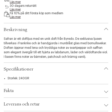
Läs mer
s
30 dagars returrätt
i
Läs mer
b
Få 10% på ditt första köp som medlem
i
Läs mer
l
i
Beskrivning
t
y
Safran är ett doftljus med en unik doft från Byredo. De exklusiva ljusen
.
tillverkas i Frankrike och är handgjorda i munblåst glas med bomullsvekar.
v
Doften öppnar med lena och kryddiga noter av svartpeppar och saffran
a
som elegant övergår till ett hjärta av labdanum, läder och väldoftande viol.
r
I basen finns noter av bärnsten, patchouli och krämig vanilj.
i
a
t
Specifikationer
i
o
Storlek: 240GR
n
.
s
Fakta
e
l
Brand:
BYREDO
e
Leverans och retur
EAN: 7340032880052
c
Ax numbers: 05634623