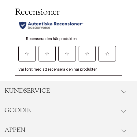
KUNDSERVICE
GOODIE
Onlineköp
Orderstatus
APPEN
Förmåner