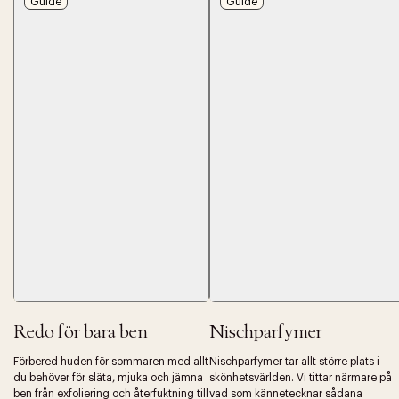
Guide
Guide
Redo för bara ben
Nischparfymer
Förbered huden för sommaren med allt
Nischparfymer tar allt större plats i
du behöver för släta, mjuka och jämna
skönhetsvärlden. Vi tittar närmare på
ben från exfoliering och återfuktning till
vad som kännetecknar sådana