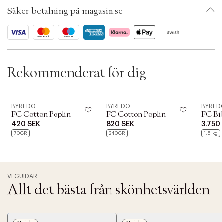
t
SKU: S00571861
i
Säker betalning på magasin.se
ID: AFHZ98-0008
o
n
Rekommenderat för dig
BYREDO
BYREDO
BYRED
FC Cotton Poplin
FC Cotton Poplin
FC Bi
420 SEK
820 SEK
3.750
70GR
240GR
1.5 kg
VI GUIDAR
Allt det bästa från skönhetsvärlden