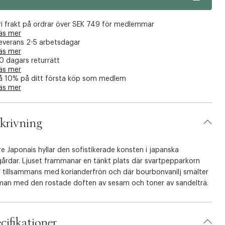
ri frakt på ordrar över SEK 749 för medlemmar
äs mer
everans 2-5 arbetsdagar
äs mer
0 dagars returrätt
äs mer
å 10% på ditt första köp som medlem
äs mer
krivning
 Japonais hyllar den sofistikerade konsten i japanska
gårdar. Ljuset frammanar en tänkt plats där svartpepparkorn
r tillsammans med korianderfrön och där bourbonvanilj smälter
an med den rostade doften av sesam och toner av sandelträ.
cifikationer