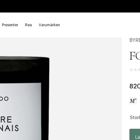
Presenter
Rea
Varumärken
oftljus
BYR
F
82
Storl
a
c
c
Lä