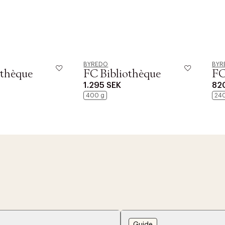
BYREDO
BYR
othèque
FC Bibliothèque
FC
1.295 SEK
82
400 g
24