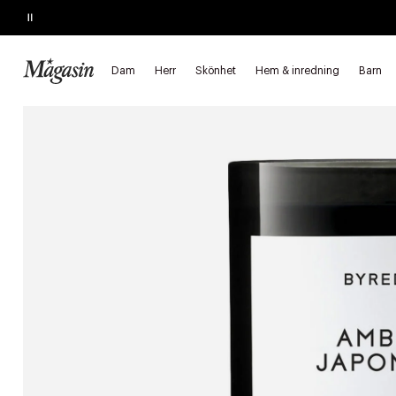
Pause
SLUTAR SNART
Köp 2, spara 20%
på hårprodukter
Dam
Herr
Skönhet
Hem & inredning
Barn
Startsida
Skönhet
Parfymer & dofter
Dofter till hemmet
D