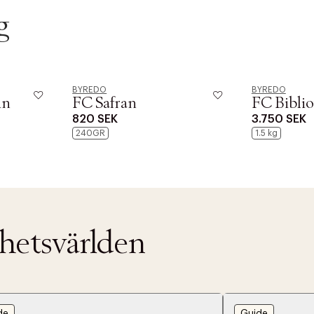
g
BYREDO
BYREDO
in
FC Safran
FC Bibli
820 SEK
3.750 SEK
240GR
1.5 kg
nhetsvärlden