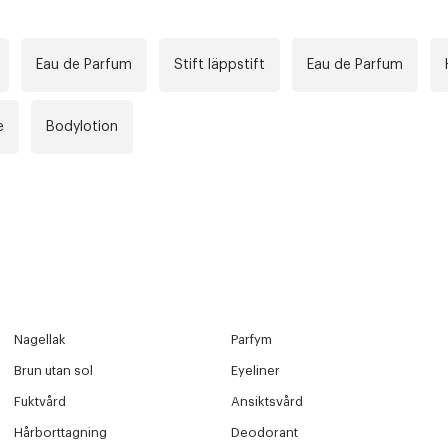
Eau de Parfum
Stift läppstift
Eau de Parfum
e
Bodylotion
Nagellak
Parfym
Brun utan sol
Eyeliner
Fuktvård
Ansiktsvård
Hårborttagning
Deodorant