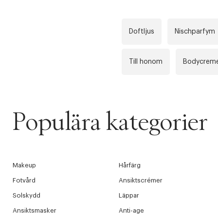
Doftljus
Nischparfym
Till honom
Bodycrem
Populära kategorier
Makeup
Hårfärg
Fotvård
Ansiktscrémer
Solskydd
Läppar
Ansiktsmasker
Anti-age