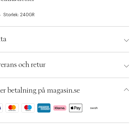
Storlek: 240GR
ta
d:
BYREDO
 7340032879841
erans och retur
umbers: 05634625
 S00571863
AFIA18-0008
er betalning på magasin.se