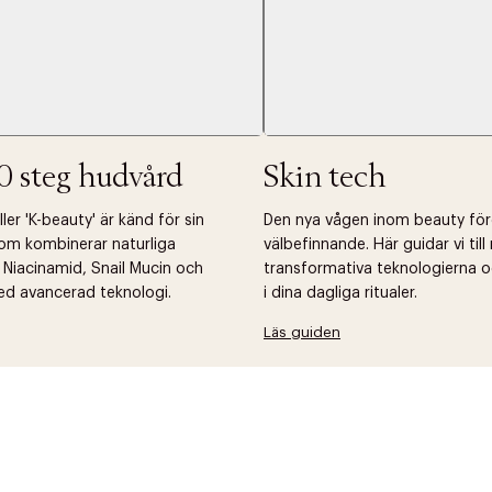
Nästa
0 steg hudvård
Skin tech
er 'K-beauty' är känd för sin
Den nya vågen inom beauty fö
om kombinerar naturliga
välbefinnande. Här guidar vi til
 Niacinamid, Snail Mucin och
transformativa teknologierna o
ed avancerad teknologi.
i dina dagliga ritualer.
Läs guiden