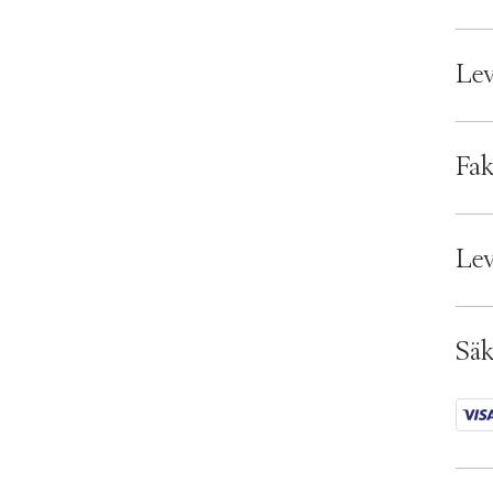
Lev
Lever
Fak
Bran
EAN:
Lev
Ax n
SKU:
ID: 
Säk