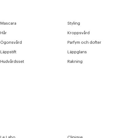
Mascara
Styling
Hår
Kroppsvård
Ögonsvård
Parfym och dofter
Läppstift
Läppglans
Hudvårdsset
Rakning
Le Labo
Clinique