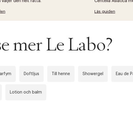
väljer den helt rätta.
Centella Asiatica m
den
Läs guiden
 se mer Le Labo?
parfym
Doftljus
Till henne
Showergel
Eau de 
Lotion och balm