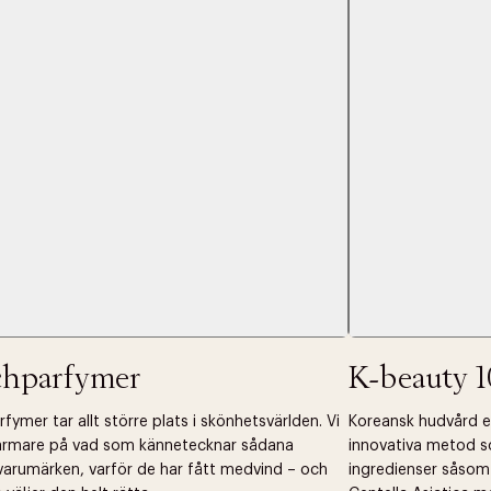
 dagar.
Edit cookies
Stäng
å ditt första köp som medlem
chparfymer
K-beauty 1
fymer tar allt större plats i skönhetsvärlden. Vi
Koreansk hudvård ell
närmare på vad som kännetecknar sådana
innovativa metod s
arumärken, varför de har fått medvind – och
ingredienser såsom