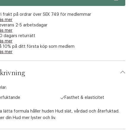
ri frakt på ordrar över SEK 749 för medlemmar
äs mer
everans 2-5 arbetsdagar
äs mer
0 dagars returrätt
äs mer
å 10% på ditt första köp som medlem
äs mer
krivning
lar:
erfuktande
Fasthet & elasticitet
 lätta formula håller huden Hud slät, vårdad och återfuktad.
er din Hud mer lyster och liv.
Lotion innehåller växtbaserade ingredienser. En blandning av