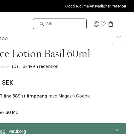
R
Goodie
Journal
Ansvarlighet
Presenter
Logga
in
Labo
ce Lotion Basil 60ml
(0)
Skriv en recension
Inget
klassificeringsvärde.
Länk
 SEK
till
samma
sida.
Tjäna 589 stjärnpoäng
med
Magasin Goodie
ek:
60 ML
gg i varukorg