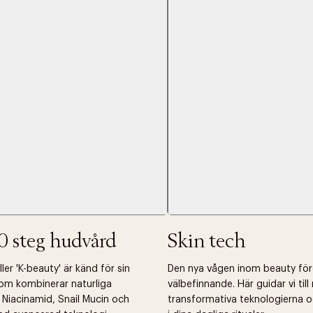
Nästa
0 steg hudvård
Skin tech
er 'K-beauty' är känd för sin
Den nya vågen inom beauty fö
om kombinerar naturliga
välbefinnande. Här guidar vi til
 Niacinamid, Snail Mucin och
transformativa teknologierna o