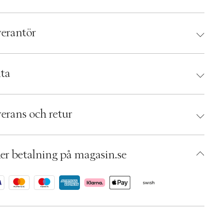
erantör
antör:
ta
d:
Le Labo
 842185130277
erans och retur
umbers: 05300889
 S00499490
AEHM87-0008
er betalning på magasin.se