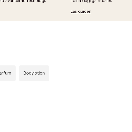
ed avancerad teknologi.
i dina dagliga ritualer.
Läs guiden
Parfum
Bodylotion