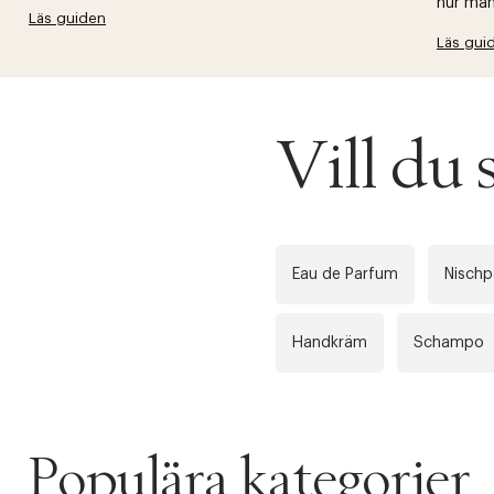
hur man 
Läs guiden
Läs gui
Vill du
Eau de Parfum
Nisch
Handkräm
Schampo
Populära kategorier