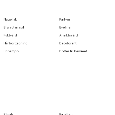
Nagellak
Parfym
Brun utan sol
Eyeliner
Fuktvård
Ansiktsvård
Hårborttagning
Deodorant
Schampo
Dofter till hemmet
Rituals
Bioeffect