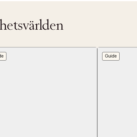
nhetsvärlden
de
Guide
ITTADES TYVÄRR INTE
OUT PERSONAL DATA
t på ordrar över SEK 749 kr. för Goodie-medlemmar
Y ÖNSKAN
rre ikke vise dig denne video. Tillad statistiske cookies fo
tid: 2-5 arbetsdagar.