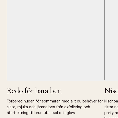
Tidigare
videoen
Retur 30
Få 10% p
Redo för bara ben
Nis
Förbered huden för sommaren med allt du behöver för
Nischpar
släta, mjuka och jämna ben från exfoliering och
tittar 
återfuktning till brun-utan-sol och glow.
parfymv