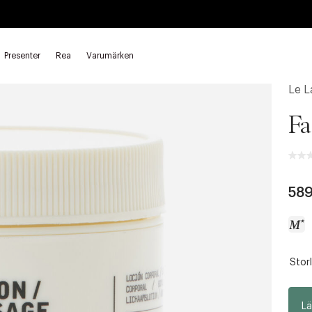
Presenter
Rea
Varumärken
Dagkräm
Le 
Fa
589
Storl
a
c
c
Lä