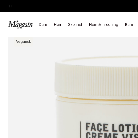
Pause
KÖP 2, SPARA 20%
på hårprodukter
Dam
Herr
Skönhet
Hem & inredning
Barn
Startsida
Skönhet
Hudvård
Ansiktsvård
Ansiktskrämer
Vegansk