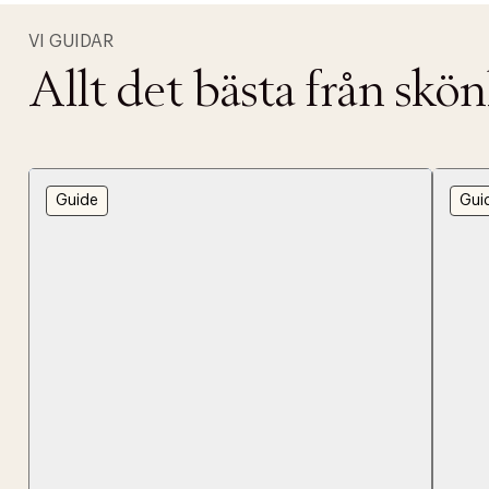
VI GUIDAR
Allt det bästa från skö
Guide
Gui
PRODUKTEN H
WE CARE AB
Fri frak
LÄGG TILL N
Øv vi kan desvæ
Leverans