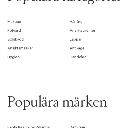
Makeup
Hårfärg
Fotvård
Ansiktscrémer
Solskydd
Läppar
Ansiktsmasker
Anti-age
Hygien
Handvård
Populära märken
Fenty Beauty by Rihanna
Diptyque