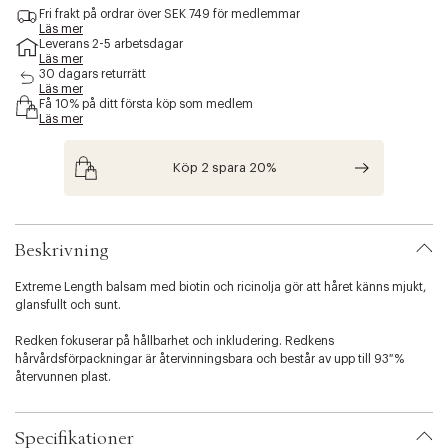
c
Fri frakt på ordrar över SEK 749 för medlemmar
e
Läs mer
Leverans 2-5 arbetsdagar
s
Läs mer
s
30 dagars returrätt
i
Läs mer
b
Få 10% på ditt första köp som medlem
i
Läs mer
l
i
Köp 2 spara 20%
t
y
.
v
a
Beskrivning
r
i
Extreme Length balsam med biotin och ricinolja gör att håret känns mjukt,
a
glansfullt och sunt.
t
i
Redken fokuserar på hållbarhet och inkludering. Redkens
o
hårvårdsförpackningar är återvinningsbara och består av upp till 93 %
n
återvunnen plast.
.
s
Gör så här: Använd som ett komplett system med Extreme Length
e
schampo och leave in-behandling. Efter schamponering, applicera och
Specifikationer
l