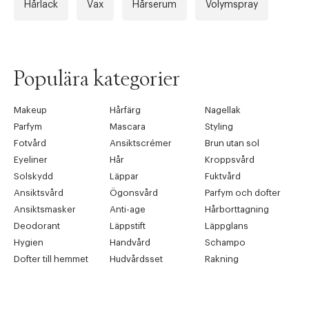
Hårlack
Vax
Hårserum
Volymspray
Populära kategorier
Makeup
Hårfärg
Nagellak
Parfym
Mascara
Styling
Fotvård
Ansiktscrémer
Brun utan sol
Eyeliner
Hår
Kroppsvård
Solskydd
Läppar
Fuktvård
Ansiktsvård
Ögonsvård
Parfym och dofter
Ansiktsmasker
Anti-age
Hårborttagning
Deodorant
Läppstift
Läppglans
Hygien
Handvård
Schampo
Dofter till hemmet
Hudvårdsset
Rakning