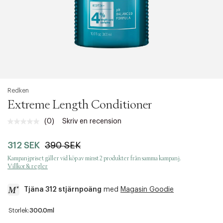
Redken
Extreme Length Conditioner
(0)
Skriv en recension
Inget
klassificeringsvärde.
Länk
312 SEK
390 SEK
till
samma
Kampanjpriset gäller vid köp av minst 2 produkter från samma kampanj.
sida.
Villkor & regler
Tjäna 312 stjärnpoäng
med
Magasin Goodie
a
Storlek:
300.0ml
c