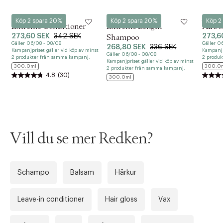
Redken
Redken
Redke
Köp 2 spara 20%
Köp 2 spara 20%
Köp 2
Extreme Conditioner
Extreme Length
All S
273,60 SEK
342 SEK
273,6
Shampoo
Gäller 06/08 - 08/08
Gäller 0
268,80 SEK
336 SEK
Kampanjpriset gäller vid köp av minst
Kampanjp
Gäller 06/08 - 08/08
2 produkter från samma kampanj.
2 produk
Kampanjpriset gäller vid köp av minst
300.0ml
300.0
2 produkter från samma kampanj.
4.8
(30)
300.0ml
Vill du se mer Redken?
Tidigare
Nä
Schampo
Balsam
Hårkur
Leave-in conditioner
Hair gloss
Vax