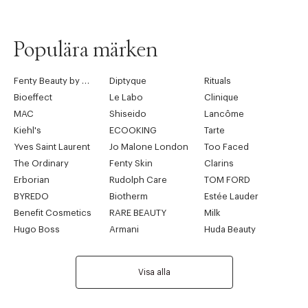
Populära märken
Fenty Beauty by Rihanna
Diptyque
Rituals
Bioeffect
Le Labo
Clinique
MAC
Shiseido
Lancôme
Kiehl's
ECOOKING
Tarte
Yves Saint Laurent
Jo Malone London
Too Faced
The Ordinary
Fenty Skin
Clarins
Erborian
Rudolph Care
TOM FORD
BYREDO
Biotherm
Estée Lauder
Benefit Cosmetics
RARE BEAUTY
Milk
Hugo Boss
Armani
Huda Beauty
Visa alla