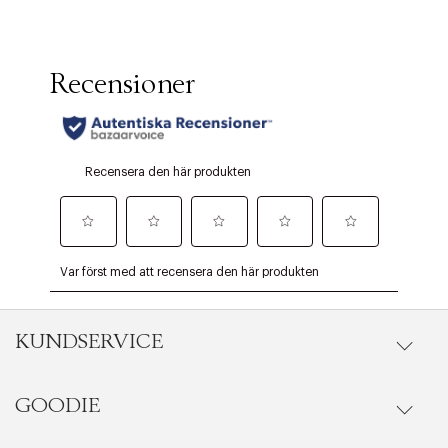
KUNDSERVICE
GOODIE
Onlineköp