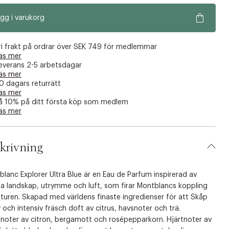
gg i varukorg
ri frakt på ordrar över SEK 749 för medlemmar
äs mer
everans 2-5 arbetsdagar
äs mer
0 dagars returrätt
äs mer
å 10% på ditt första köp som medlem
äs mer
krivning
lanc Explorer Ultra Blue är en Eau de Parfum inspirerad av
a landskap, utrymme och luft, som firar Montblancs koppling
naturen. Skapad med världens finaste ingredienser för att Skåp
 och intensiv fräsch doft av citrus, havsnoter och trä.
noter av citron, bergamott och rosépepparkorn. Hjärtnoter av