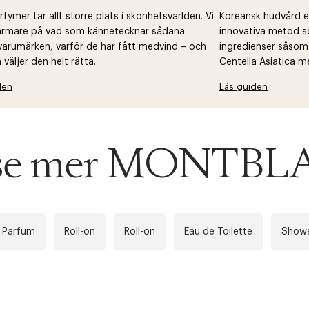
fymer tar allt större plats i skönhetsvärlden. Vi
Koreansk hudvård ell
närmare på vad som kännetecknar sådana
innovativa metod s
arumärken, varför de har fått medvind – och
ingredienser såsom
väljer den helt rätta.
Centella Asiatica m
den
Läs guiden
u se mer MONTB
 Parfum
Roll-on
Roll-on
Eau de Toilette
Showe