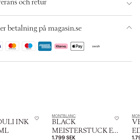
erans och retur
umbers: 05570743
 S00557745
AFCS65-0008
er betalning på magasin.se
MONTBLANC
MON
ULI INK
BLACK
V
 ML
MEISTERSTUCK EDP
ED
1.799 SEK
1.7
125 ML