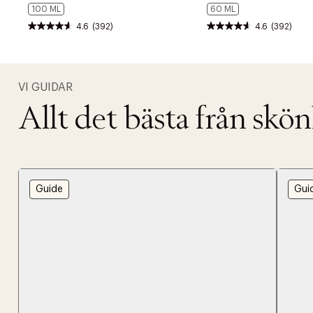
100 ML
60 ML
4.6
(392)
4.6
(392)
VI GUIDAR
Allt det bästa från skö
Guide
Gui
PRODUKTEN H
WE CARE AB
Fri frak
LÄGG TILL N
Øv vi kan desvæ
Leverans