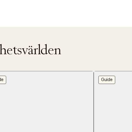
nhetsvärlden
de
Guide
ITTADES TYVÄRR INTE
OUT PERSONAL DATA
t på ordrar över SEK 749 kr. för Goodie-medlemmar
Y ÖNSKAN
rre ikke vise dig denne video. Tillad statistiske cookies fo
tid: 2-5 arbetsdagar.