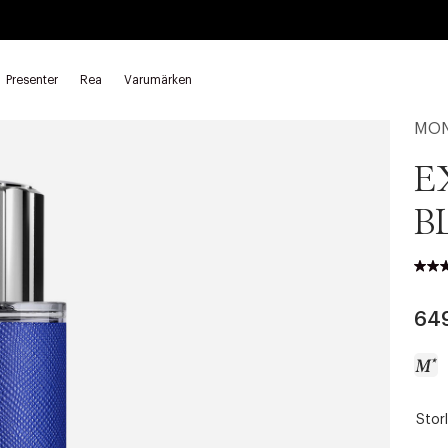
Presenter
Rea
Varumärken
MON
E
B
64
Storl
a