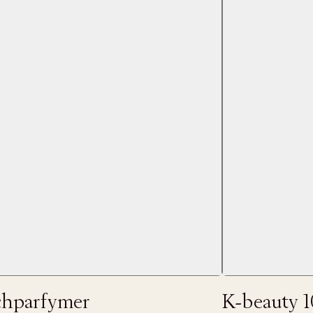
 dagar.
Edit cookies
Stäng
å ditt första köp som medlem
chparfymer
K-beauty 1