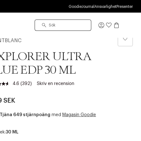
R
Goodie
Journal
Ansvarlighet
Presenter
Logga
in
TBLANC
XPLORER ULTRA
LUE EDP 30 ML
4.6
(392)
Skriv en recension
Läs
392
recensioner.
9 SEK
Länk
till
samma
Tjäna 649 stjärnpoäng
med
Magasin Goodie
sida.
ek:
30 ML