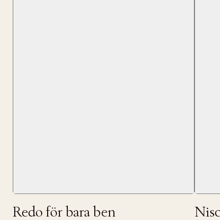
Tidigare
videoen
Retur 30
Få 10% p
Redo för bara ben
Nis