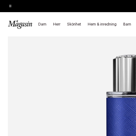
Pause
KÖP 2, SPARA 20%
på hårprodukter
Dam
Herr
Skönhet
Hem & inredning
Barn
Startsida
Skönhet
Herr
Parfym och dofter
Eau de Parfum