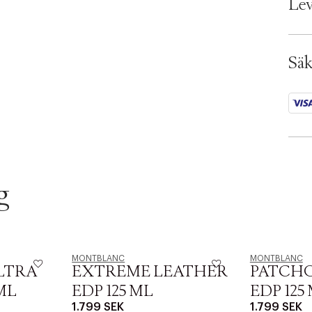
Lev
Ax n
SKU:
ID: 
Säk
g
MONTBLANC
MONTBLANC
LTRA
EXTREME LEATHER
PATCHO
ML
EDP 125 ML
EDP 125
1.799 SEK
1.799 SEK