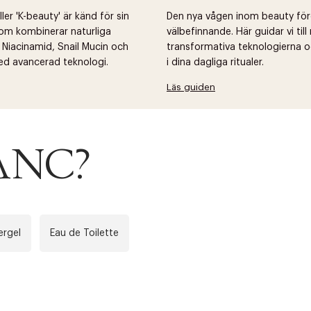
er 'K-beauty' är känd för sin
Den nya vågen inom beauty fö
om kombinerar naturliga
välbefinnande. Här guidar vi til
 Niacinamid, Snail Mucin och
transformativa teknologierna o
ed avancerad teknologi.
i dina dagliga ritualer.
Läs guiden
LANC?
rgel
Eau de Toilette