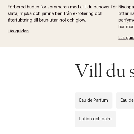
Förbered huden för sommaren med allt du behöver för
Nischpar
släta, mjuka och jämna ben från exfoliering och
tittar 
återfuktning till brun-utan-sol och glow.
parfymv
hur man 
Läs guiden
Läs gui
Vill d
Eau de Parfum
Eau de
Lotion och balm