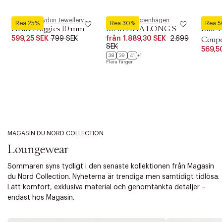
Pernille Corydon Jewellery
Phenumb Copenhagen
Royal 
Rea 25%
Rea 30%
Rea 
Heart Huggies 10 mm
MARTINA LONG S
Blue 
599,25 SEK
799 SEK
från
1.889,30 SEK
2.699
Coupe 
SEK
569,5
38
39
41
+1
Flera färger
MAGASIN DU NORD COLLECTION
Loungewear
Sommaren syns tydligt i den senaste kollektionen från Magasin
du Nord Collection. Nyheterna är trendiga men samtidigt tidlösa.
Lätt komfort, exklusiva material och genomtänkta detaljer –
endast hos Magasin.