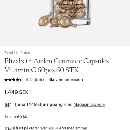
Elizabeth Arden
Elizabeth Arden Ceramide Capsules
Vitamin C 60pcs 60 STK
4.4
(959)
Skriv en recension
Läs
959
recensioner.
1.449 SEK
Länk
till
Tjäna 1449 stjärnpoäng
med
Magasin Goodie
samma
sida.
a
Storlek:
60 ML
c
c
Fri frakt på ordrar över SEK 749 för medlemmar