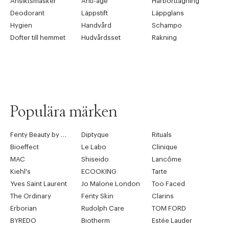
Ansiktsmasker
Anti-age
Hårborttagning
Deodorant
Läppstift
Läppglans
Hygien
Handvård
Schampo
Dofter till hemmet
Hudvårdsset
Rakning
Populära märken
Fenty Beauty by Rihanna
Diptyque
Rituals
Bioeffect
Le Labo
Clinique
MAC
Shiseido
Lancôme
Kiehl's
ECOOKING
Tarte
Yves Saint Laurent
Jo Malone London
Too Faced
The Ordinary
Fenty Skin
Clarins
Erborian
Rudolph Care
TOM FORD
BYREDO
Biotherm
Estée Lauder