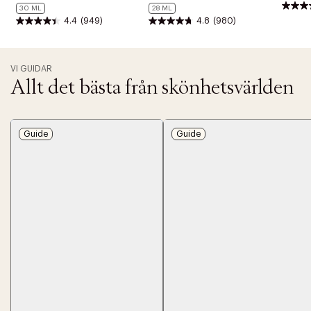
30 ML
28 ML
4.4
(949)
4.8
(980)
VI GUIDAR
Allt det bästa från skönhetsvärlden
Guide
Guide