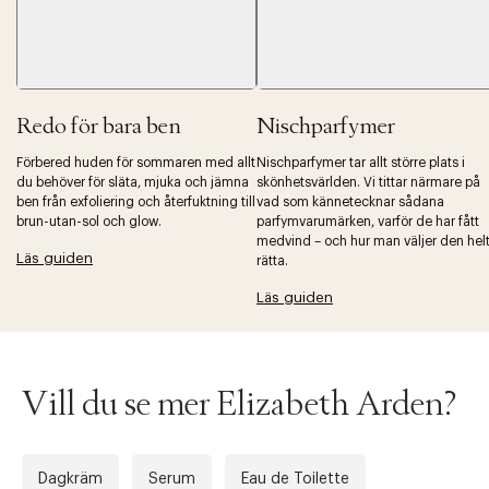
Redo för bara ben
Nischparfymer
Förbered huden för sommaren med allt
Nischparfymer tar allt större plats i
du behöver för släta, mjuka och jämna
skönhetsvärlden. Vi tittar närmare på
ben från exfoliering och återfuktning till
vad som kännetecknar sådana
brun-utan-sol och glow.
parfymvarumärken, varför de har fått
medvind – och hur man väljer den hel
Läs guiden
rätta.
Läs guiden
Vill du se mer Elizabeth Arden?
Dagkräm
Serum
Eau de Toilette