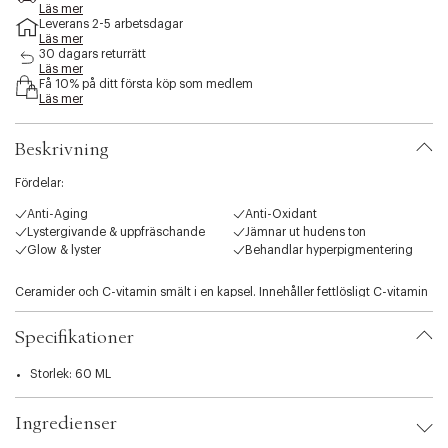
e
Läs mer
Leverans 2-5 arbetsdagar
s
Läs mer
s
30 dagars returrätt
i
Läs mer
b
Få 10% på ditt första köp som medlem
i
Läs mer
l
i
Beskrivning
t
y
Fördelar:
.
v
Anti-Aging
Anti-Oxidant
a
Lystergivande & uppfräschande
Jämnar ut hudens ton
r
Glow & lyster
Behandlar hyperpigmentering
i
a
Ceramider och C-vitamin smält i en kapsel. Innehåller fettlösligt C-vitamin
t
som bekämpar fria radikaler samtidigt som det ljusar upp huden.
i
Ceramidinnehåll stärker huden och dess fuktbarriär, vilket hjälper till att
o
Specifikationer
balansera frisk Hud. Ett Serum som ger liv åt huden samtidigt som det
n
skyddar mot för tidigt åldrande. Den är inkapslad i Elizabeth Ardens
.
Storlek: 60 ML
biologiskt nedbrytbara kapsel och ger ett fräscht och effektivt Serum och
s
säkerställer en exakt dos. För alla åldrar.
e
Ingredienser
l
e