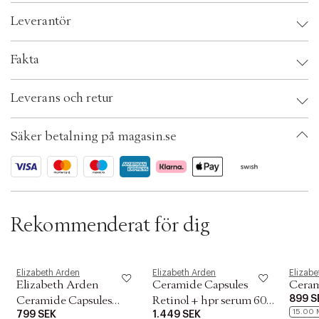
c
Leverantör
t
i
o
Leverantör:
Fakta
n
Säkerhetsinstruktioner:
Brand:
Elizabeth Arden
Leverans och retur
EAN: 085805231934
Ax numbers: 05121241
SKU: S00462039
Säker betalning på magasin.se
ID: ADUM24-0008
Rekommenderat för dig
Elizabeth Arden
Elizabeth Arden
Elizabe
Elizabeth Arden
Ceramide Capsules
Cera
899 S
Ceramide Capsules
Retinol + hpr serum 60
15.00 
799 SEK
1.449 SEK
Vitamin C 30pcs 30 STK
pcs 28. 0 ML