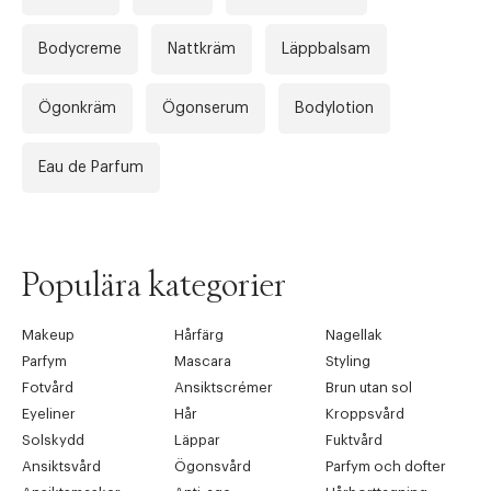
Bodycreme
Nattkräm
Läppbalsam
Ögonkräm
Ögonserum
Bodylotion
Eau de Parfum
Populära kategorier
Makeup
Hårfärg
Nagellak
Parfym
Mascara
Styling
Fotvård
Ansiktscrémer
Brun utan sol
Eyeliner
Hår
Kroppsvård
Solskydd
Läppar
Fuktvård
Ansiktsvård
Ögonsvård
Parfym och dofter