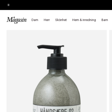
Pause
SLUTAR IKVÄLL
Upp till 50% på skönhet.
Dam
Herr
Skönhet
Hem & inredning
Barn
Startsida
Skönhet
Hudvård
Hand- och fotvård
Handvår