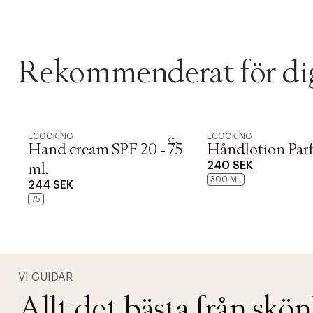
Rekommenderat för di
ECOOKING
ECOOKING
Hand cream SPF 20 - 75
Håndlotion Par
240 SEK
ml.
300 ML
244 SEK
75
PRODUKTEN H
WE CARE AB
Fri frak
VI GUIDAR
LÄGG TILL N
Allt det bästa från skö
Øv vi kan desvæ
Leverans