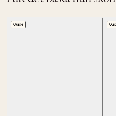
Tidigare
videoen
Retur 30
Guide
Gui
Få 10% p