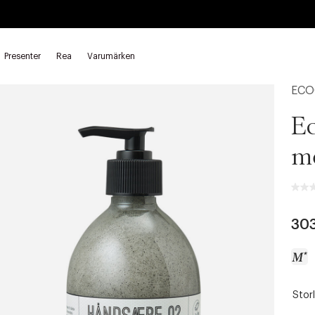
Presenter
Rea
Varumärken
d
Handtvål
ECO
E
m
303
Storl
a