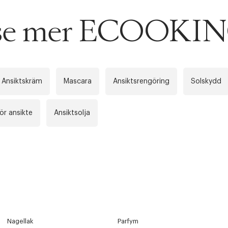
u se mer ECOOKI
Ansiktskräm
Mascara
Ansiktsrengöring
Solskydd
ör ansikte
Ansiktsolja
Nagellak
Parfym