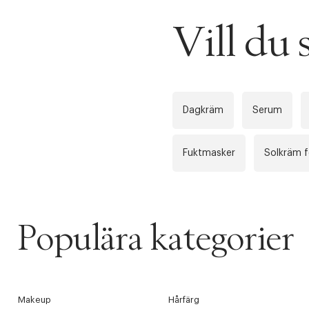
Vill d
Dagkräm
Serum
Fuktmasker
Solkräm f
Populära kategorier
Makeup
Hårfärg