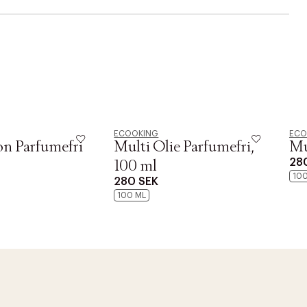
ECOOKING
ECO
on Parfumefri
Multi Olie Parfumefri,
Mu
28
100 ml
10
280 SEK
100 ML
r at kunne se