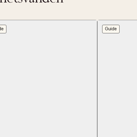
 dagar.
Edit cookies
de
Guide
Stäng
å ditt första köp som medlem