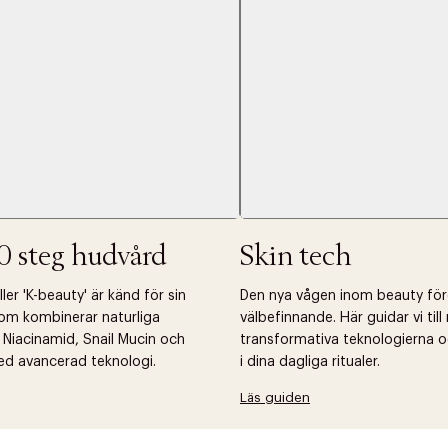
0 steg hudvård
Skin tech
er 'K-beauty' är känd för sin
Den nya vågen inom beauty fö
om kombinerar naturliga
välbefinnande. Här guidar vi til
 Niacinamid, Snail Mucin och
transformativa teknologierna o
ed avancerad teknologi.
i dina dagliga ritualer.
Läs guiden