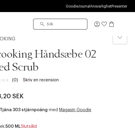
Goodie
Journal
Ansvarlighet
Presenter
Logga
in
OKING
cooking Håndsæbe 02
ed Scrub
(0)
Skriv en recension
Inget
klassificeringsvärde.
Länk
,20 SEK
till
samma
sida.
Tjäna 303 stjärnpoäng
med
Magasin Goodie
ek:
500 ML
Slutsåld