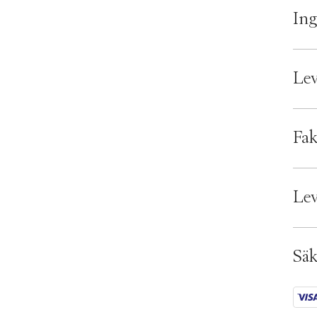
Ing
Lev
Lever
Fak
Bran
EAN:
Lev
Ax n
SKU:
OBS:
ID: 
Säk