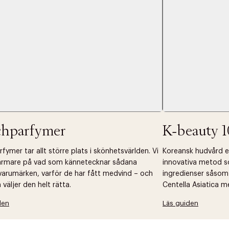
chparfymer
K-beauty 1
fymer tar allt större plats i skönhetsvärlden. Vi
Koreansk hudvård ell
närmare på vad som kännetecknar sådana
innovativa metod s
arumärken, varför de har fått medvind – och
ingredienser såsom
väljer den helt rätta.
Centella Asiatica m
den
Läs guiden