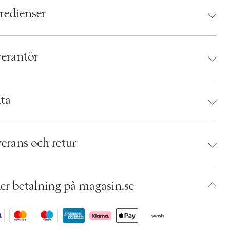
redienser
erantör
antör:
ta
d:
ECOOKING
 5712350501742
erans och retur
umbers: 05287447
 S00495872
AEGH17-0008
er betalning på magasin.se