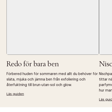
Redo för bara ben
Nis
Förbered huden för sommaren med allt du behöver för
Nischpar
släta, mjuka och jämna ben från exfoliering och
tittar 
återfuktning till brun-utan-sol och glow.
parfymv
hur man 
Läs guiden
Läs gui