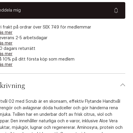
eddela mig
ri frakt på ordrar över SEK 749 för medlemmar
äs mer
everans 2-5 arbetsdagar
äs mer
0 dagars returrätt
äs mer
å 10% på ditt första köp som medlem
äs mer
krivning
tvål 02 med Scrub är en skonsam, effektiv Flytande Handtvål
rengör och avlägsnar döda hudceller och gör händerna rena
juka. Tvålen har en underbar doft av frisk citrus, viol och
ppar. Den innehåller naturliga och e-varor, inklusive Aloe Vera
uktar, mjukgör, lugnar och regenererar. Aminosyra, protein och