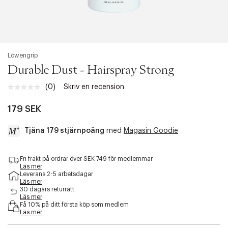
Löwengrip
Durable Dust - Hairspray Strong
(0)
Skriv en recension
179 SEK
Tjäna 179 stjärnpoäng
med
Magasin Goodie
a
Fri frakt på ordrar över SEK 749 för medlemmar
c
Läs mer
c
Leverans 2-5 arbetsdagar
e
Läs mer
s
30 dagars returrätt
Läs mer
s
Få 10% på ditt första köp som medlem
i
Läs mer
b
i