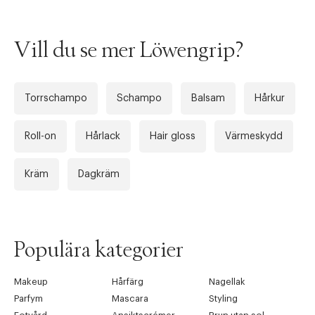
Vill du se mer Löwengrip?
Torrschampo
Schampo
Balsam
Hårkur
Roll-on
Hårlack
Hair gloss
Värmeskydd
Kräm
Dagkräm
Populära kategorier
Makeup
Hårfärg
Nagellak
Parfym
Mascara
Styling
Tidigare
Nä