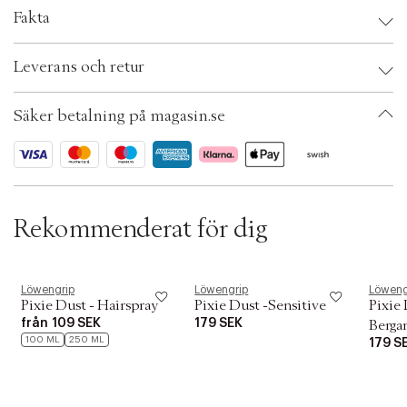
l
Fakta
i
t
Brand:
Löwengrip
y
Leverans och retur
EAN: 7350073862641
.
Ax numbers: 05426987
v
SKU: S00528535
a
Säker betalning på magasin.se
ID: AESC25-0008
r
i
a
t
i
o
Rekommenderat för dig
n
.
s
e
l
Löwengrip
Löwengrip
Löweng
Pixie Dust - Hairspray
Pixie Dust -Sensitive
Pixie 
e
c
från
109 SEK
179 SEK
Berga
t
100 ML
250 ML
179 S
i
o
n