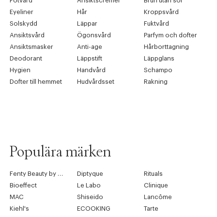
Fotvård
Ansiktscrémer
Brun utan sol
Eyeliner
Hår
Kroppsvård
Solskydd
Läppar
Fuktvård
Ansiktsvård
Ögonsvård
Parfym och dofter
Ansiktsmasker
Anti-age
Hårborttagning
Deodorant
Läppstift
Läppglans
Hygien
Handvård
Schampo
Dofter till hemmet
Hudvårdsset
Rakning
Populära märken
Fenty Beauty by Rihanna
Diptyque
Rituals
Bioeffect
Le Labo
Clinique
MAC
Shiseido
Lancôme
Kiehl's
ECOOKING
Tarte