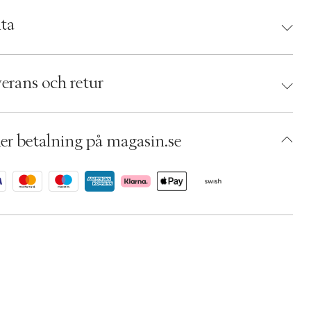
antör:
ta
d:
Björn Axén
hetsinstruktioner:
 7350001703541
erans och retur
umbers: 04592192
 S00354457
ACHF66-0008
er betalning på magasin.se