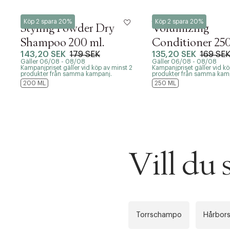
Björn Axén
Björn Axén
Köp 2 spara 20%
Köp 2 spara 20%
Styling Powder Dry
Volumizing
Shampoo 200 ml.
Conditioner 25
143,20 SEK
179 SEK
135,20 SEK
169 SE
Gäller 06/08 - 08/08
Gäller 06/08 - 08/08
Kampanjpriset gäller vid köp av minst 2
Kampanjpriset gäller vid kö
PRODUKTEN H
produkter från samma kampanj.
produkter från samma kam
WE CARE AB
200 ML
250 ML
Fri frak
LÄGG TILL N
Øv vi kan desvæ
Leverans
Tidigare
videoen
Vill du
Retur 30
Få 10% p
Torrschampo
Hårbors