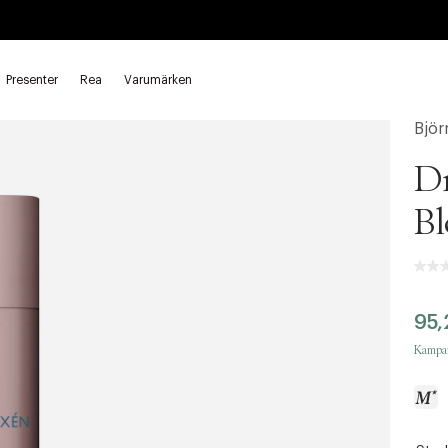
Presenter
Rea
Varumärken
Björ
D
Bl
95,
Kampan