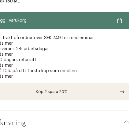
ek:
150 ML
gg i varukorg
ri frakt på ordrar över SEK 749 för medlemmar
äs mer
everans 2-5 arbetsdagar
äs mer
0 dagars returrätt
äs mer
å 10% på ditt första köp som medlem
äs mer
Köp 2 spara 20%
krivning