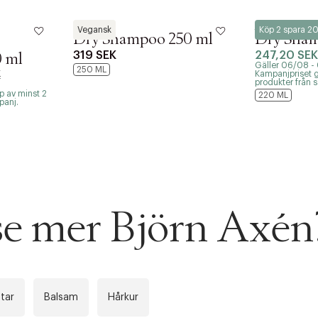
Maria Nila
GB by Gun-Britt
Vegansk
Köp 2 spara 2
Dry Shampoo 250 ml
Dry Sham
319 SEK
247,20 SEK
0 ml
Gäller 06/08 -
250 ML
K
Kampanjpriset g
produkter från
p av minst 2
220 ML
ITTADES TYVÄRR INTE
panj.
OUT PERSONAL DATA
t på ordrar över SEK 749 kr. för Goodie-medlemmar
Y ÖNSKAN
rre ikke vise dig denne video. Tillad statistiske cookies fo
tid: 2-5 arbetsdagar.
 se mer Björn Axén
 dagar.
Edit cookies
Stäng
å ditt första köp som medlem
tar
Balsam
Hårkur