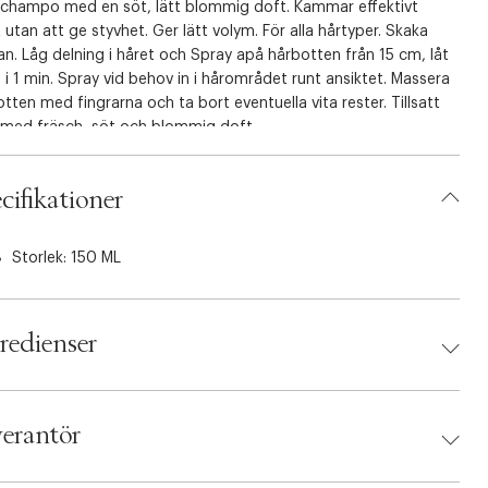
schampo med en söt, lätt blommig doft. Kammar effektivt
 utan att ge styvhet. Ger lätt volym. För alla hårtyper. Skaka
an. Låg delning i håret och Spray apå hårbotten från 15 cm, låt
 i 1 min. Spray vid behov in i hårområdet runt ansiktet. Massera
tten med fingrarna och ta bort eventuella vita rester. Tillsatt
 med fräsch, söt och blommig doft.
cifikationer
Storlek: 150 ML
redienser
erantör