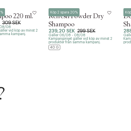
Hairlust
Red
0%
Köp 2 spara 20%
Köp
poo 220 ml.
Refresh Powder Dry
De
309 SEK
Shampoo
Sh
 08/08
äller vid köp av minst 2
239,20 SEK
299 SEK
28
 samma kampanj.
Gäller 06/08 - 08/08
Gäll
Kampanjpriset gäller vid köp av minst 2
Kamp
produkter från samma kampanj.
prod
40 G
r at kunne se
Nästa
?