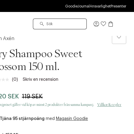
R
Goodie
Journal
Ansvarlighet
Presenter
Logga
in
n Axén
ry Shampoo Sweet
ossom 150 ml.
(0)
Skriv en recension
Inget
klassificeringsvärde.
Länk
20 SEK
119 SEK
till
samma
jpriset gäller vid köp av minst 2 produkter från samma kampanj.
Villkor & regler
sida.
Tjäna 95 stjärnpoäng
med
Magasin Goodie