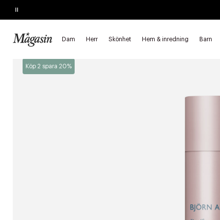
Pause
SLUTAR SNART
Köp 2, spara 20%
på hårprodukter
Dam
Herr
Skönhet
Hem & inredning
Barn
Startsida
Skönhet
Hår
Styling
Torrschampo
Köp 2 spara 20%