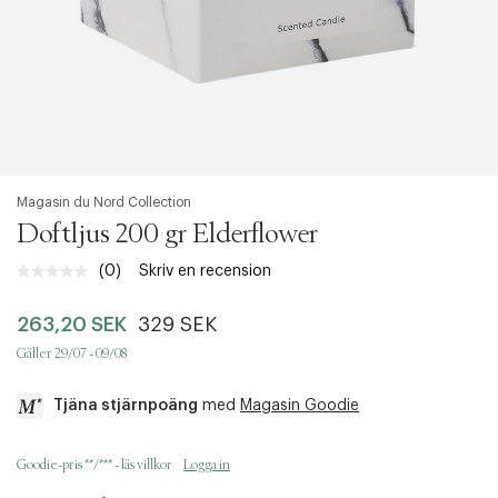
Magasin du Nord Collection
Doftljus 200 gr Elderflower
(0)
Skriv en recension
Inget
klassificeringsvärde.
Länk
263,20 SEK
329 SEK
till
samma
Gäller 29/07 - 09/08
sida.
Tjäna stjärnpoäng
med
Magasin Goodie
a
Goodie-pris **/*** - läs villkor
Logga in
c
c