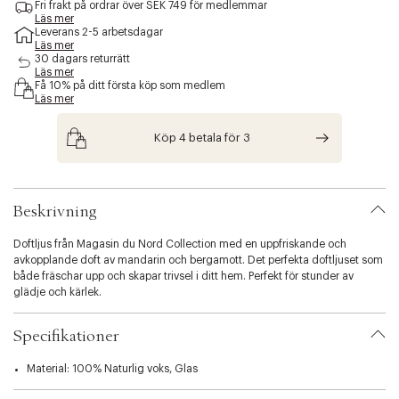
Fri frakt på ordrar över SEK 749 för medlemmar
e
Läs mer
s
Leverans 2-5 arbetsdagar
s
Läs mer
30 dagars returrätt
i
Läs mer
b
Få 10% på ditt första köp som medlem
i
Läs mer
l
i
Köp 4 betala för 3
t
y
.
v
a
Beskrivning
r
i
Doftljus från Magasin du Nord Collection med en uppfriskande och
a
avkopplande doft av mandarin och bergamott. Det perfekta doftljuset som
t
både fräschar upp och skapar trivsel i ditt hem. Perfekt för stunder av
i
glädje och kärlek.
o
n
.
Specifikationer
s
e
Material: 100% Naturlig voks, Glas
l
e