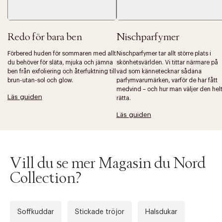
Redo för bara ben
Nischparfymer
Förbered huden för sommaren med allt
Nischparfymer tar allt större plats i
du behöver för släta, mjuka och jämna
skönhetsvärlden. Vi tittar närmare på
ben från exfoliering och återfuktning till
vad som kännetecknar sådana
Tidigare
brun-utan-sol och glow.
parfymvarumärken, varför de har fått
Nä
medvind – och hur man väljer den hel
Läs guiden
rätta.
Läs guiden
Vill du se mer Magasin du Nord
Collection?
Soffkuddar
Stickade tröjor
Halsdukar