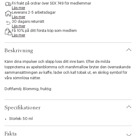
Fri frakt på ordrar över SEK 749 för medlemmar
n
s
Läs mer
å
i
Leverans 2-5 arbetsdagar
g
b
Läs mer
r
i
30 dagars returrätt
a
l
Läs mer
Få 10% på ditt första köp som medlem
f
i
Läs mer
å
t
k
y
v
.
Beskrivning
a
v
r
a
Känn dina impulser och släpp loss ditt inre barn. Efter de milda
r
toppnoterna av apelsinblomma och marshmallow bryter den överraskande
i
sammansättningen av kaffe, läder och kall tobak ut, en skrikig symbol för
a
våra sömnlösa nätter.
t
i
Doftfamilj: Blommig, fruktig
o
n
Doftnoter:
.
Toppnoter: Bergamott, neroli, persika
Specifikationer
s
Hjärtnoter: Rosenabsolut, apelsinblomma, heliotrop
e
Basnoter: Vanilj, patchouli, mysk
Storlek: 50 ml
l
e
Ett barn kan antingen charma eller irritera oss med lika stor hänsynslöshet.
c
Ett barn kan vara oemotståndligt med sitt änglalika leende, men det vet
Fakta