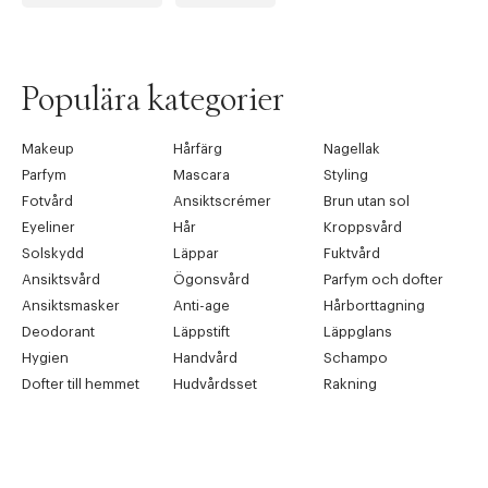
Populära kategorier
Makeup
Hårfärg
Nagellak
Parfym
Mascara
Styling
Fotvård
Ansiktscrémer
Brun utan sol
Eyeliner
Hår
Kroppsvård
Solskydd
Läppar
Fuktvård
Ansiktsvård
Ögonsvård
Parfym och dofter
Ansiktsmasker
Anti-age
Hårborttagning
Deodorant
Läppstift
Läppglans
Hygien
Handvård
Schampo
Dofter till hemmet
Hudvårdsset
Rakning