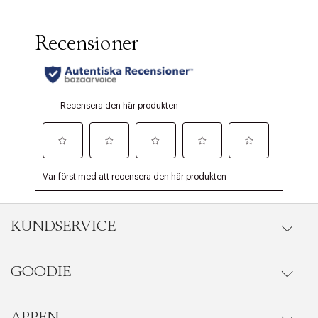
KUNDSERVICE
GOODIE
Onlineköp
Orderstatus
APPEN
Förmåner