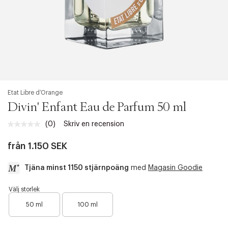
Etat Libre d’Orange
Divin' Enfant Eau de Parfum 50 ml
(0)
Skriv en recension
Inget
klassificeringsvärde.
Länk
från
1.150 SEK
till
samma
Tjäna minst 1150 stjärnpoäng
med
Magasin Goodie
sida.
a
Välj storlek
B
c
50 ml
100 ml
a
c
r
e
a
s