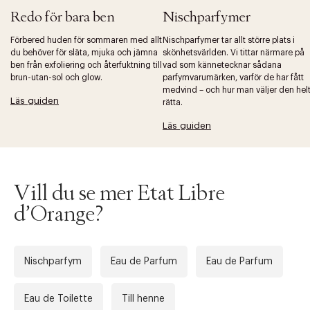
Redo för bara ben
Nischparfymer
Förbered huden för sommaren med allt
Nischparfymer tar allt större plats i
du behöver för släta, mjuka och jämna
skönhetsvärlden. Vi tittar närmare på
Tidigare
Nä
ben från exfoliering och återfuktning till
vad som kännetecknar sådana
brun-utan-sol och glow.
parfymvarumärken, varför de har fått
medvind – och hur man väljer den hel
Läs guiden
rätta.
Läs guiden
Vill du se mer Etat Libre
d’Orange?
Nischparfym
Eau de Parfum
Eau de Parfum
Eau de Toilette
Till henne