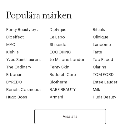
Populära märken
Fenty Beauty by Rihanna
Diptyque
Rituals
Bioeffect
Le Labo
Clinique
MAC
Shiseido
Lancôme
Kiehl's
ECOOKING
Tarte
Yves Saint Laurent
Jo Malone London
Too Faced
The Ordinary
Fenty Skin
Clarins
Erborian
Rudolph Care
TOM FORD
BYREDO
Biotherm
Estée Lauder
Benefit Cosmetics
RARE BEAUTY
Milk
Hugo Boss
Armani
Huda Beauty
Visa alla