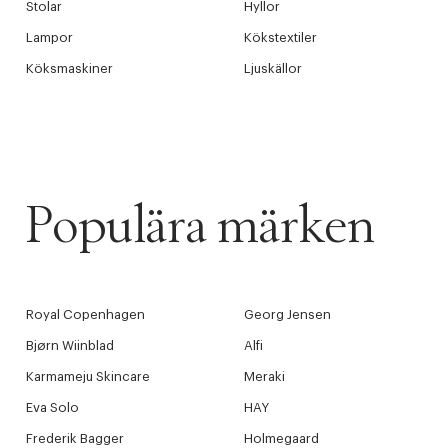
Stolar
Hyllor
Lampor
Kökstextiler
Köksmaskiner
Ljuskällor
Populära märken
Royal Copenhagen
Georg Jensen
Bjørn Wiinblad
Alfi
Karmameju Skincare
Meraki
Eva Solo
HAY
Frederik Bagger
Holmegaard