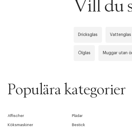
Vill du
PRODUKTEN H
WE CARE AB
Fri frak
LÄGG TILL N
Øv vi kan desvæ
Dricksglas
Vattenglas
Leverans
Tidigare
videoen
Ölglas
Muggar utan ö
Retur 30
Få 10% p
Populära kategorier
Affischer
Plädar
Köksmaskiner
Bestick