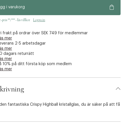
gg i varukorg
pris **/*** - läs villkor
Logga in
ri frakt på ordrar över SEK 749 för medlemmar
äs mer
everans 2-5 arbetsdagar
äs mer
0 dagars returrätt
äs mer
å 10% på ditt första köp som medlem
äs mer
krivning
en fantastiska Crispy Highball kristallglas, du är säker på att få