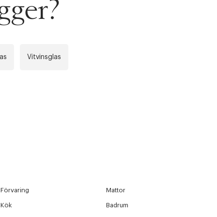
gger?
r at kunne se
las
Vitvinsglas
Nästa
Förvaring
Mattor
Kök
Badrum