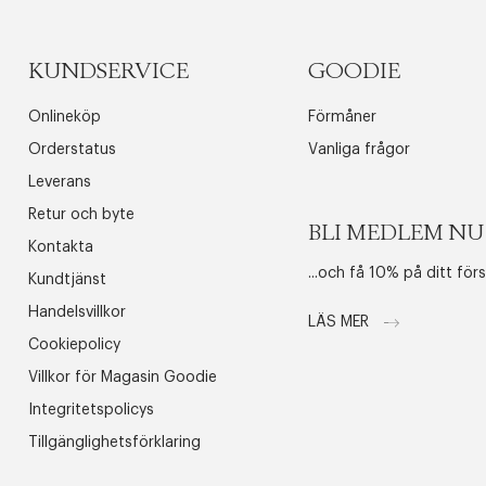
KUNDSERVICE
GOODIE
Onlineköp
Förmåner
Orderstatus
Vanliga frågor
Leverans
Retur och byte
BLI MEDLEM NU
Kontakta
...och få 10% på ditt för
Kundtjänst
Handelsvillkor
LÄS MER
Cookiepolicy
Villkor för Magasin Goodie
Integritetspolicys
Tillgänglighetsförklaring