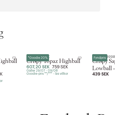
g
Frederik Bagger
Frederik Bagge
*Goodie 20%
Fyndpris
ighball
Crispy Topaz Highball
Crispy Sa
607,20 SEK
759 SEK
Lowball -
Gäller 29/07 - 09/08
EK
Goodie-pris **/*** - läs villkor
439 SEK
or