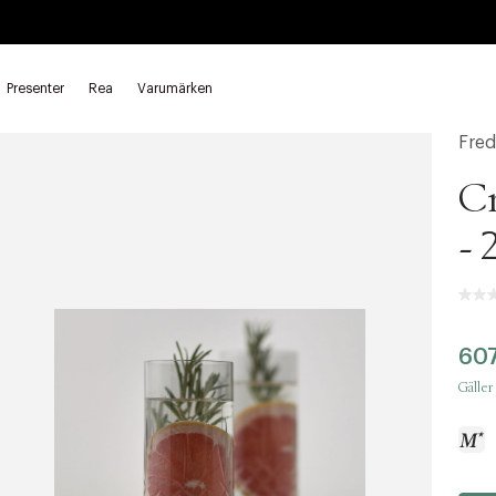
Presenter
Rea
Varumärken
as
Fred
Cr
- 
607
Gäller