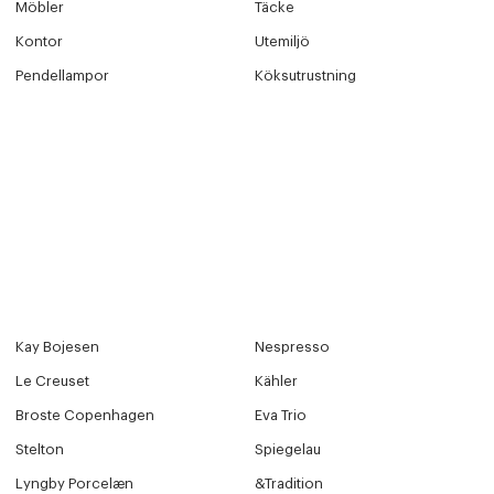
Möbler
Täcke
Kontor
Utemiljö
Pendellampor
Köksutrustning
Kay Bojesen
Nespresso
Le Creuset
Kähler
Broste Copenhagen
Eva Trio
Stelton
Spiegelau
Lyngby Porcelæn
&Tradition