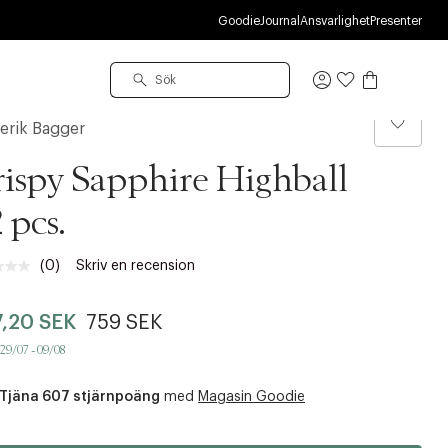
S
Goodie
Journal
Ansvarlighet
Presenter
Logga
in
erik Bagger
ispy Sapphire Highball
2 pcs.
(0)
Skriv en recension
Inget
klassificeringsvärde.
Länk
,20 SEK
759 SEK
till
samma
 29/07 - 09/08
sida.
Tjäna 607 stjärnpoäng
med
Magasin Goodie