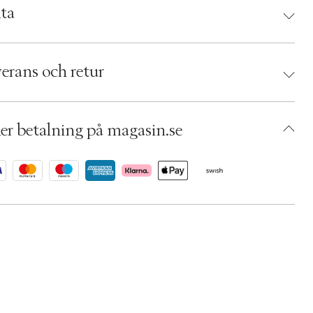
ta
d:
Frederik Bagger
 5712723103948
erans och retur
umbers: 05204410
 S00475514
ADYX11-0008
er betalning på magasin.se