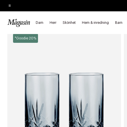
Pause
SLUTAR SNART
Upp till 40% på SAGE, Georg Jensen, SMEG m.fl.
Dam
Herr
Skönhet
Hem & inredning
Barn
Startsida
Hem & inredning
Bordsdukning
Glas
Dricksgl
*Goodie 20%