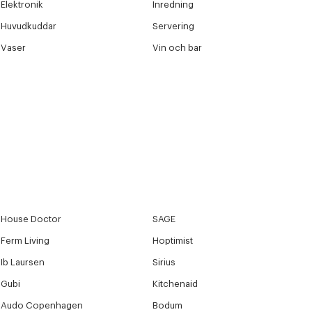
Elektronik
Inredning
Huvudkuddar
Servering
Vaser
Vin och bar
House Doctor
SAGE
Ferm Living
Hoptimist
Ib Laursen
Sirius
Gubi
Kitchenaid
Audo Copenhagen
Bodum