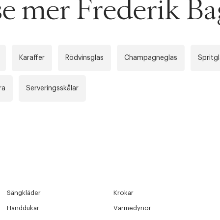
 se mer Frederik Ba
ITTADES TYVÄRR INTE
OUT PERSONAL DATA
t på ordrar över SEK 749 kr. för Goodie-medlemmar
Y ÖNSKAN
rre ikke vise dig denne video. Tillad statistiske cookies fo
tid: 2-5 arbetsdagar.
Karaffer
Rödvinsglas
Champagneglas
Spritg
ra
Serveringsskålar
 dagar.
Edit cookies
Stäng
å ditt första köp som medlem
Sängkläder
Krokar
Handdukar
Värmedynor