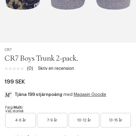
CR7
CR7 Boys Trunk 2-pack.
(0)
Skriv en recension
Inget
klassificeringsvärde.
Länk
199 SEK
till
samma
Tjäna 199 stjärnpoäng
med
Magasin Goodie
sida.
a
Färg:
Multi
Välj storlek
c
c
4-6 år
7-9 år
10-12 år
13-15 år
e
s
s