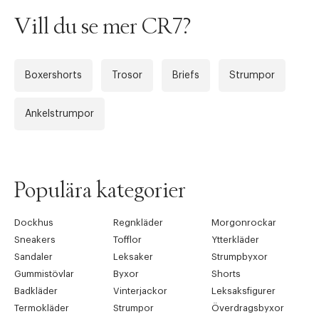
Vill du se mer CR7?
Boxershorts
Trosor
Briefs
Strumpor
Ankelstrumpor
Populära kategorier
Dockhus
Regnkläder
Morgonrockar
Sneakers
Tofflor
Ytterkläder
Sandaler
Leksaker
Strumpbyxor
Gummistövlar
Byxor
Shorts
Badkläder
Vinterjackor
Leksaksfigurer
Termokläder
Strumpor
Överdragsbyxor