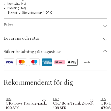
i
Kemtvätt: Nej
o
Blekning: Nej
n
Styrkning: Strygning max 110° C
Fakta
Brand:
CR7
Leverans och retur
Barnstorlek: 4-6 år
EAN: 5701586568643
Färg: Multi
Säker betalning på magasin.se
Ax numbers: 07139302
Color description: Multicolour
SKU: S15467429
ID: BRDD96-0LKE
Rekommenderat för dig
CR7
CR7
CR7
CR7 Boys Trunk 2-pack.
CR7 Boys Trunk 2-pack.
CR7 B
199 SEK
199 SEK
479 S