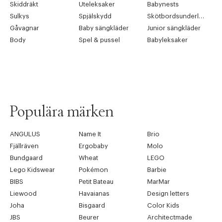
Skiddräkt
Uteleksaker
Babynests
Sulkys
Spjälskydd
Skötbordsunderlägg
Gåvagnar
Baby sängkläder
Junior sängkläder
Body
Spel & pussel
Babyleksaker
Populära märken
ANGULUS
Name It
Brio
Fjällräven
Ergobaby
Molo
Bundgaard
Wheat
LEGO
Lego Kidswear
Pokémon
Barbie
BIBS
Petit Bateau
MarMar
Liewood
Havaianas
Design letters
Joha
Bisgaard
Color Kids
JBS
Beurer
Architectmade