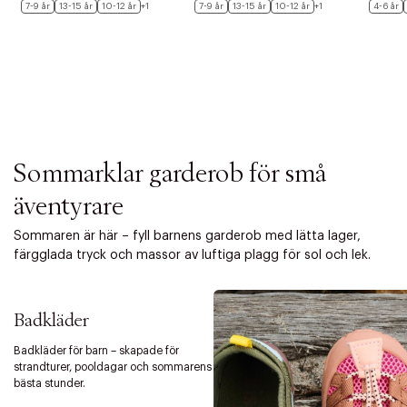
7-9 år
13-15 år
10-12 år
+1
7-9 år
13-15 år
10-12 år
+1
4-6 år
Sommarklar garderob för små
äventyrare
Sommaren är här – fyll barnens garderob med lätta lager,
färgglada tryck och massor av luftiga plagg för sol och lek.
Badkläder
Badkläder för barn – skapade för
strandturer, pooldagar och sommarens
bästa stunder.