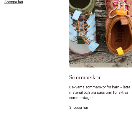
Shoppa här
Tidigare
Nä
Sommarskor
Bekväma sommarskor för barn – lätta
material och bra passform för aktiva
sommardagar.
Shoppa här