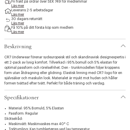
Fri frakt på ordrar över SEK 749 för medlemmar
i
Läs mer
b
Leverans 2-5 arbetsdagar
i
Läs mer
30 dagars returrätt
l
Läs mer
i
Få 10% på ditt första köp som medlem
t
Läs mer
y
.
Beskrivning
v
a
r
CR7 Underwear förenar sydeuropeisk stil och skandinavisk designexpertis i
i
ett 2-pack av lyxig komfort. Tillverkad i 95% bomull och 5% elastan för
a
optimal passform och rörelsefrihet. Den - trunkmodellen följer kroppens
t
form utan åtdragning eller glidning. Elastisk linning med CR7-logo för en
i
självsäker och maskulin look. Materialet är mjukt mot huden och håller
o
formen tvättad efter tvätt. Perfekt för både träning och vardag.
n
.
Specifikationer
s
e
Material: 95% Bomuld, 5% Elastan
l
Passform: Regular
e
Skötselråd:
c
Maskinvätt: Maskinvaskes max 40° C
t
Torktumling: Kan tumblertørres ved lav temperatur.