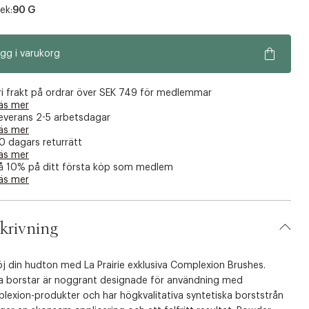
ek:
90 G
gg i varukorg
ri frakt på ordrar över SEK 749 för medlemmar
äs mer
everans 2-5 arbetsdagar
äs mer
0 dagars returrätt
äs mer
å 10% på ditt första köp som medlem
äs mer
krivning
j din hudton med La Prairie exklusiva Complexion Brushes.
a borstar är noggrant designade för användning med
lexion-produkter och har högkvalitativa syntetiska borststrån