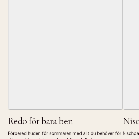
Tidigare
videoen
Retur 30
Få 10% p
Redo för bara ben
Nis
Förbered huden för sommaren med allt du behöver för
Nischpar