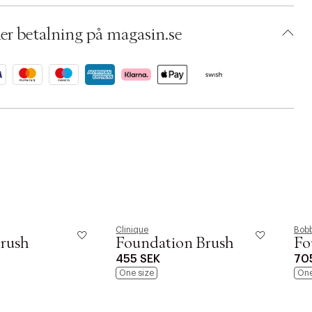
 S00546762
AEYN31-0008
er betalning på magasin.se
Clinique
Bobb
rush
Foundation Brush
Fo
455 SEK
70
One size
One