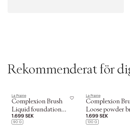
Rekommenderat för di
La Prairie
La Prairie
Complexion Brush
Complexion Br
Liquid foundation
Loose powder b
1.699 SEK
1.699 SEK
brush 90 gr
gr
90 G
130 G