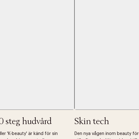
Nästa
0 steg hudvård
Skin tech
er 'K-beauty' är känd för sin
Den nya vågen inom beauty fö