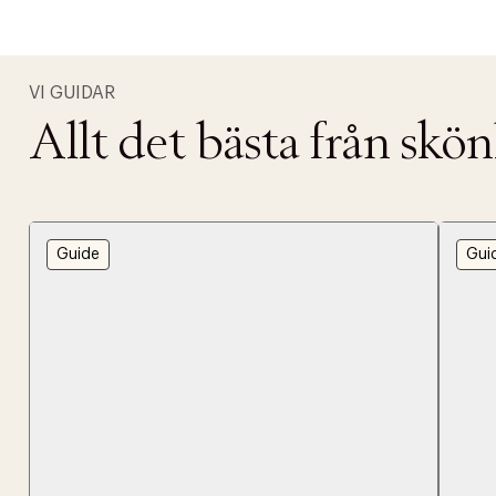
VI GUIDAR
Allt det bästa från skö
Guide
Gui
PRODUKTEN H
WE CARE AB
Fri frak
LÄGG TILL N
Øv vi kan desvæ
Leverans