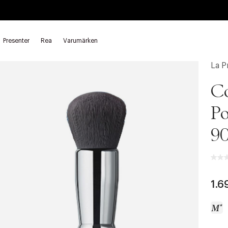
Presenter
Rea
Varumärken
ar och penslar
Makeupborstar för ansiktet
La Pr
C
Po
90
1.6