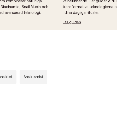
om kombinerar naturliga
välbefinnande. Här guidar vi til
 Niacinamid, Snail Mucin och
transformativa teknologierna o
ed avancerad teknologi.
i dina dagliga ritualer.
Läs guiden
nsiktet
Ansiktsmist