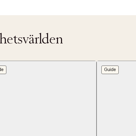
nhetsvärlden
de
Guide
ITTADES TYVÄRR INTE
OUT PERSONAL DATA
t på ordrar över SEK 749 kr. för Goodie-medlemmar
Y ÖNSKAN
rre ikke vise dig denne video. Tillad statistiske cookies fo
tid: 2-5 arbetsdagar.