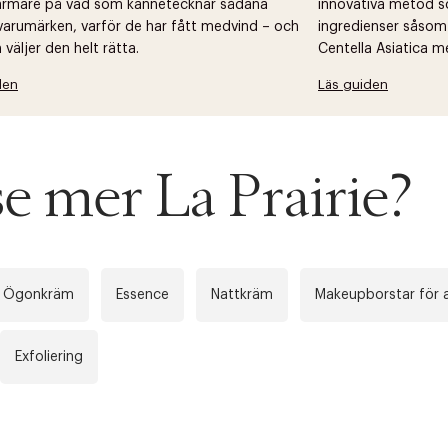
närmare på vad som kännetecknar sådana
innovativa metod s
arumärken, varför de har fått medvind – och
ingredienser såsom
väljer den helt rätta.
Centella Asiatica m
den
Läs guiden
se mer La Prairie?
Ögonkräm
Essence
Nattkräm
Makeupborstar för a
Exfoliering