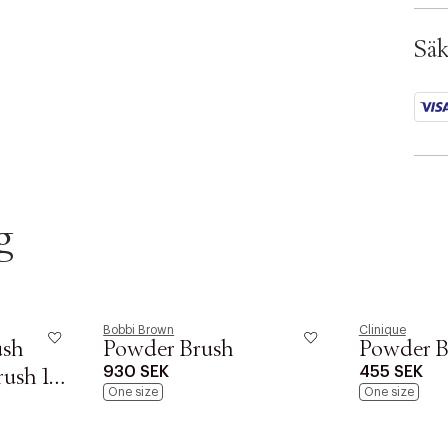
SKU:
ID: 
Säk
g
Bobbi Brown
Clinique
ush
Powder Brush
Powder B
930 SEK
455 SEK
rush 130
One size
One size