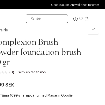
R
Goodie
Journal
Ansvarlighet
Presenter
Logga
in
airie
omplexion Brush
wder foundation brush
 gr
(0)
Skriv en recension
Inget
klassificeringsvärde.
Länk
99 SEK
till
samma
sida.
Tjäna 1699 stjärnpoäng
med
Magasin Goodie