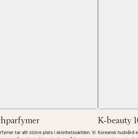
 dagar.
Edit cookies
Stäng
å ditt första köp som medlem
chparfymer
K-beauty 1
fymer tar allt större plats i skönhetsvärlden. Vi
Koreansk hudvård ell