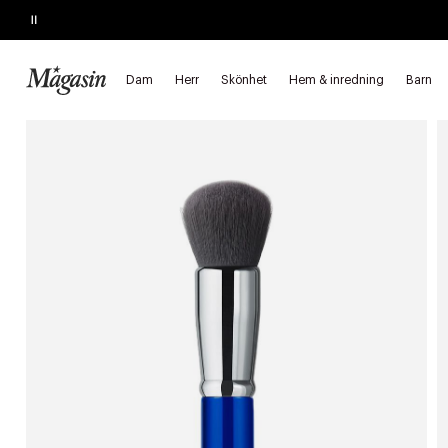
Pause
KÖP 2, SPARA 20%
på hårprodukter
Dam
Herr
Skönhet
Hem & inredning
Barn
Startsida
Skönhet
Makeup
Makeuptillbehör
Makeupborst