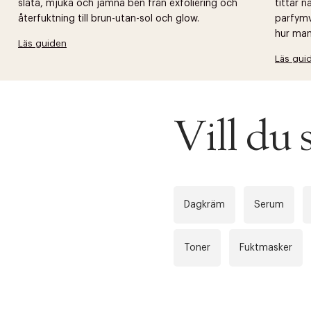
släta, mjuka och jämna ben från exfoliering och
tittar 
återfuktning till brun-utan-sol och glow.
parfymv
hur man 
Läs guiden
Läs gui
Vill du 
Dagkräm
Serum
Toner
Fuktmasker