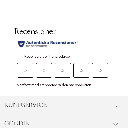
KUNDSERVICE
GOODIE
Onlineköp