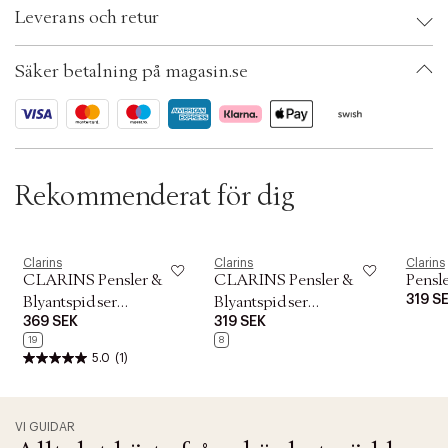
Brand:
Clarins
c
Leverans och retur
EAN: 3380810228793
t
Ax numbers: 05102494
i
SKU: S00457872
o
Säker betalning på magasin.se
ID: ADSZ58-0008
n
Rekommenderat för dig
Clarins
Clarins
Clarins
CLARINS Pensler &
CLARINS Pensler &
Pensle
319 S
Blyantspidser
Blyantspidser
369 SEK
319 SEK
Foundation brush
Eyeshadow brush
19
8
5.0
(1)
VI GUIDAR