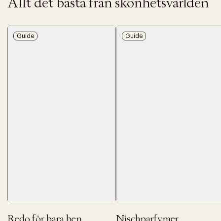
Allt det bästa från skönhetsvärlden
Guide
Guide
Redo för bara ben
Nischparfymer