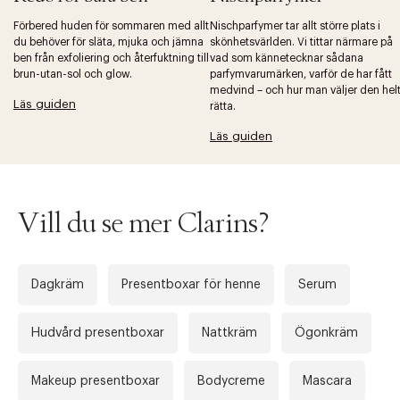
Förbered huden för sommaren med allt
Nischparfymer tar allt större plats i
du behöver för släta, mjuka och jämna
skönhetsvärlden. Vi tittar närmare på
ben från exfoliering och återfuktning till
vad som kännetecknar sådana
brun-utan-sol och glow.
parfymvarumärken, varför de har fått
medvind – och hur man väljer den hel
Tidigare
Nä
Läs guiden
rätta.
Läs guiden
Vill du se mer Clarins?
Dagkräm
Presentboxar för henne
Serum
Hudvård presentboxar
Nattkräm
Ögonkräm
Makeup presentboxar
Bodycreme
Mascara