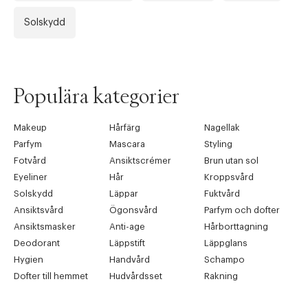
Solskydd
Populära kategorier
Makeup
Hårfärg
Nagellak
Parfym
Mascara
Styling
Fotvård
Ansiktscrémer
Brun utan sol
Eyeliner
Hår
Kroppsvård
Solskydd
Läppar
Fuktvård
Ansiktsvård
Ögonsvård
Parfym och dofter
Ansiktsmasker
Anti-age
Hårborttagning
Deodorant
Läppstift
Läppglans
Hygien
Handvård
Schampo
Dofter till hemmet
Hudvårdsset
Rakning