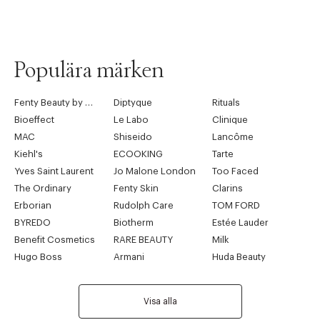
Populära märken
Fenty Beauty by Rihanna
Diptyque
Rituals
Bioeffect
Le Labo
Clinique
MAC
Shiseido
Lancôme
Kiehl's
ECOOKING
Tarte
Yves Saint Laurent
Jo Malone London
Too Faced
The Ordinary
Fenty Skin
Clarins
Erborian
Rudolph Care
TOM FORD
BYREDO
Biotherm
Estée Lauder
Benefit Cosmetics
RARE BEAUTY
Milk
Hugo Boss
Armani
Huda Beauty
Visa alla