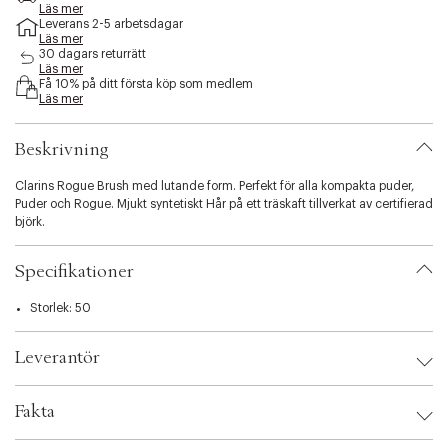
e
Läs mer
Leverans 2-5 arbetsdagar
s
Läs mer
s
30 dagars returrätt
i
Läs mer
b
Få 10% på ditt första köp som medlem
i
Läs mer
l
i
Beskrivning
t
y
Clarins Rogue Brush med lutande form. Perfekt för alla kompakta puder,
.
Puder och Rogue. Mjukt syntetiskt Hår på ett träskaft tillverkat av certifierad
v
björk.
a
r
i
Specifikationer
a
t
Storlek: 50
i
o
n
Leverantör
.
s
Leverantör:
e
Fakta
l
e