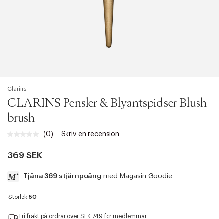
Clarins
CLARINS Pensler & Blyantspidser Blush
brush
(0)
Skriv en recension
Inget
klassificeringsvärde.
Länk
369 SEK
till
samma
Tjäna 369 stjärnpoäng
med
Magasin Goodie
sida.
a
Storlek:
50
c
c
Fri frakt på ordrar över SEK 749 för medlemmar