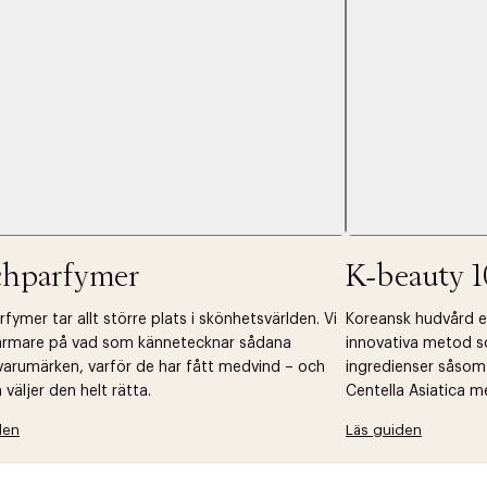
 dagar.
Edit cookies
Stäng
å ditt första köp som medlem
chparfymer
K-beauty 1
fymer tar allt större plats i skönhetsvärlden. Vi
Koreansk hudvård ell
närmare på vad som kännetecknar sådana
innovativa metod s
arumärken, varför de har fått medvind – och
ingredienser såsom
väljer den helt rätta.
Centella Asiatica m
den
Läs guiden