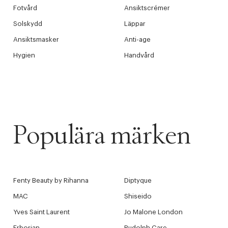
Fotvård
Ansiktscrémer
Solskydd
Läppar
Ansiktsmasker
Anti-age
Hygien
Handvård
Populära märken
Fenty Beauty by Rihanna
Diptyque
MAC
Shiseido
Yves Saint Laurent
Jo Malone London
Erborian
Rudolph Care