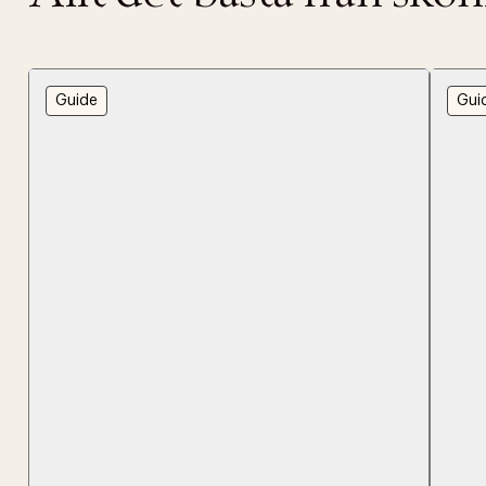
Guide
Gui
PRODUKTEN H
WE CARE AB
Fri frak
LÄGG TILL N
Øv vi kan desvæ
Leverans