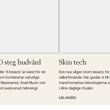
Nästa
0 steg hudvård
Skin tech
er 'K-beauty' är känd för sin
Den nya vågen inom beauty fö
om kombinerar naturliga
välbefinnande. Här guidar vi til
 Niacinamid, Snail Mucin och
transformativa teknologierna o
ed avancerad teknologi.
i dina dagliga ritualer.
Läs guiden