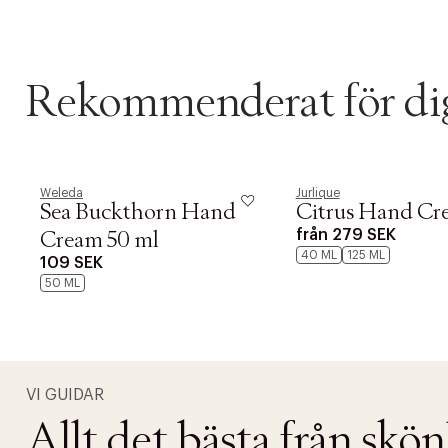
Rekommenderat för di
Weleda
Jurlique
Sea Buckthorn Hand
Citrus Hand Cr
från
279 SEK
Cream 50 ml
40 ML
125 ML
109 SEK
50 ML
VI GUIDAR
Allt det bästa från skö