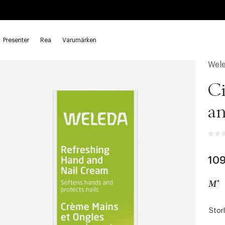
Presenter
Rea
Varumärken
d
Handkräm
Wel
Ci
an
109
Storl
a