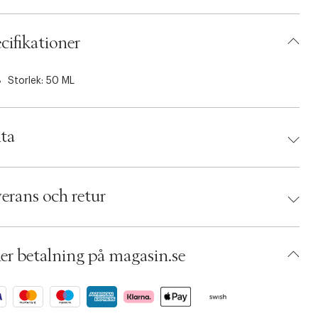
cifikationer
Storlek: 50 ML
ta
d:
Weleda
 3596200081309
erans och retur
umbers: 05296738
 S00497952
AEHF97-0008
er betalning på magasin.se