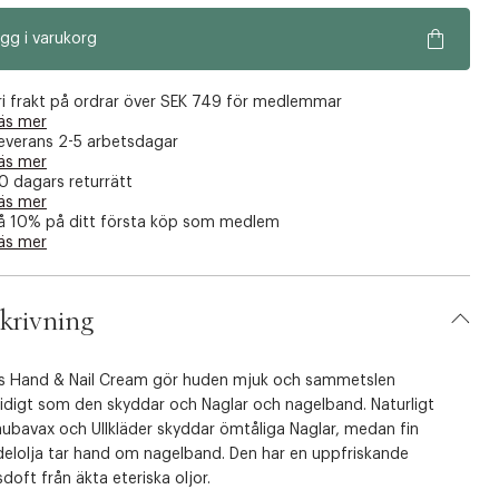
gg i varukorg
ri frakt på ordrar över SEK 749 för medlemmar
äs mer
everans 2-5 arbetsdagar
äs mer
0 dagars returrätt
äs mer
å 10% på ditt första köp som medlem
äs mer
krivning
us Hand & Nail Cream gör huden mjuk och sammetslen
idigt som den skyddar och Naglar och nagelband. Naturligt
aubavax och Ullkläder skyddar ömtåliga Naglar, medan fin
elolja tar hand om nagelband. Den har en uppfriskande
sdoft från äkta eteriska oljor.