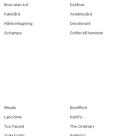
Brun utan sol
Eyeliner
Fuktvård
Ansiktsvård
Hårborttagning
Deodorant
Schampo
Dofter till hemmet
Rituals
Bioeffect
Lancôme
Kiehl's
Too Faced
The Ordinary
TOM FORD
BYREDO