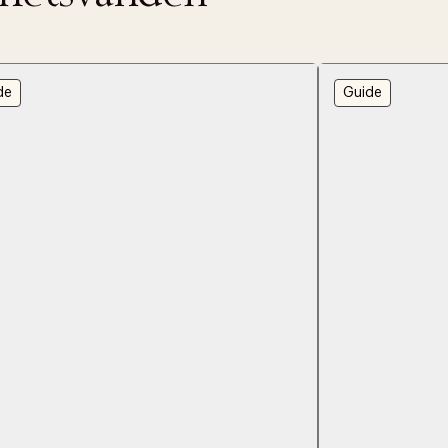
de
Guide
ITTADES TYVÄRR INTE
OUT PERSONAL DATA
t på ordrar över SEK 749 kr. för Goodie-medlemmar
Y ÖNSKAN
rre ikke vise dig denne video. Tillad statistiske cookies fo
tid: 2-5 arbetsdagar.