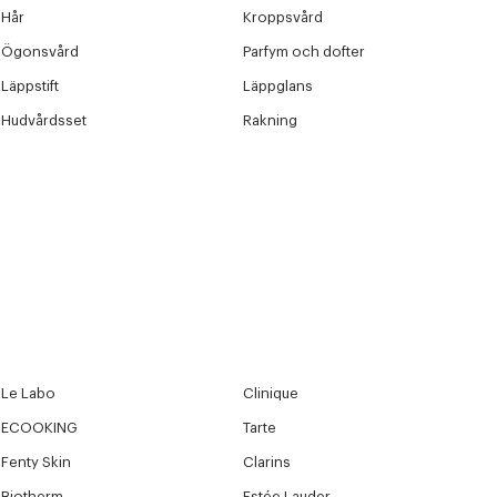
Hår
Kroppsvård
Ögonsvård
Parfym och dofter
Läppstift
Läppglans
Hudvårdsset
Rakning
Le Labo
Clinique
ECOOKING
Tarte
Fenty Skin
Clarins
Biotherm
Estée Lauder