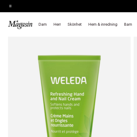
Pause
SLUTAR SNART
Köp 2, spara 20%
på hårprodukter
Dam
Herr
Skönhet
Hem & inredning
Barn
Startsida
Skönhet
Hudvård
Hand- och fotvård
Handvår