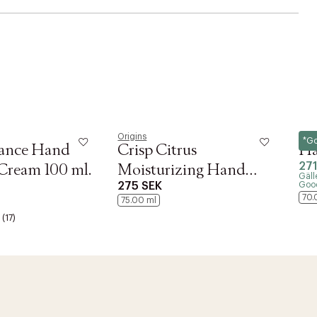
Origins
L:a 
*G
ance Hand
Crisp Citrus
Ha
27
Cream 100 ml.
Moisturizing Hand
Gäll
275 SEK
Goodi
Cream
70.
75.00 ml
(17)