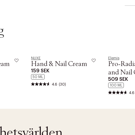
g
NUXE
Elemis
eam
Hand & Nail Cream
Pro-Radi
159 SEK
and Nail 
50 ML
509 SEK
4.6
(30)
100 ML
4.6
nhetsvärlden