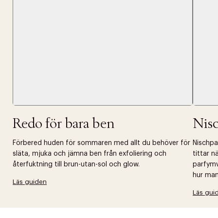
Tidigare
videoen
Retur 30
Få 10% p
Redo för bara ben
Nis
Förbered huden för sommaren med allt du behöver för
Nischpar
släta, mjuka och jämna ben från exfoliering och
tittar 
återfuktning till brun-utan-sol och glow.
parfymv
hur man 
Läs guiden
Läs gui