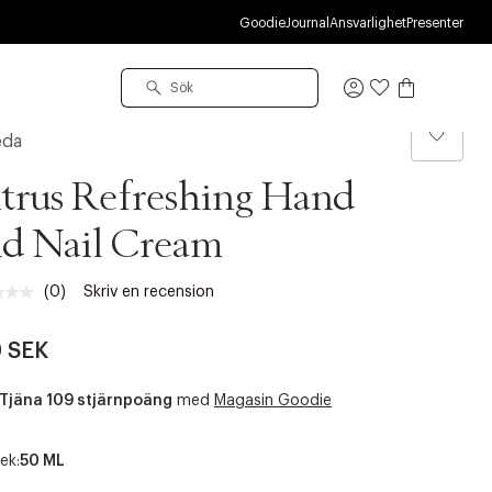
R
Goodie
Journal
Ansvarlighet
Presenter
Logga
in
eda
trus Refreshing Hand
d Nail Cream
(0)
Skriv en recension
Inget
klassificeringsvärde.
Länk
 SEK
till
samma
sida.
Tjäna 109 stjärnpoäng
med
Magasin Goodie
ek:
50 ML