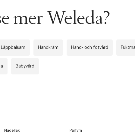
 se mer Weleda?
Läppbalsam
Handkräm
Hand- och fotvård
Fuktma
ja
Babyvård
Nagellak
Parfym