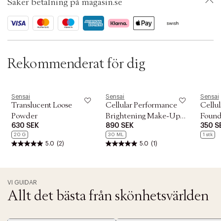
t
Säker betalning på magasin.se
ID: ACAJ67-0008
i
o
n
Rekommenderat för dig
Sensai
Sensai
Sensai
Translucent Loose
Cellular Performance
Cellu
Powder
Brightening Make-Up
Found
630 SEK
890 SEK
350 S
Base
20 G
30 ML
1 stk
5.0
(2)
5.0
(1)
VI GUIDAR
Allt det bästa från skönhetsvärlden