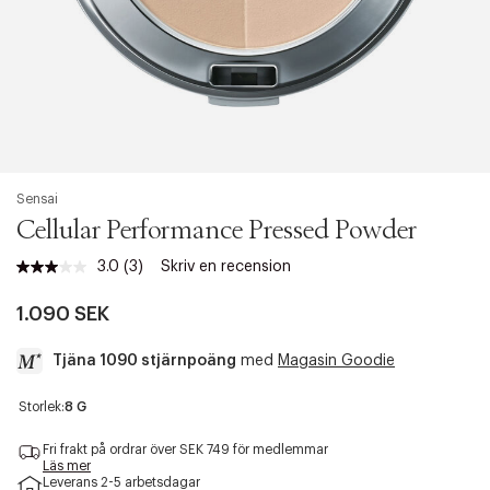
Sensai
Cellular Performance Pressed Powder
3.0
(3)
Skriv en recension
Läs
3
recensioner.
1.090 SEK
Länk
till
Tjäna 1090 stjärnpoäng
med
Magasin Goodie
samma
sida.
a
Storlek:
8 G
c
c
Fri frakt på ordrar över SEK 749 för medlemmar
e
Läs mer
Leverans 2-5 arbetsdagar
s