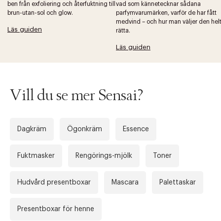
ben från exfoliering och återfuktning till
vad som kännetecknar sådana
brun-utan-sol och glow.
parfymvarumärken, varför de har fått
medvind – och hur man väljer den hel
Läs guiden
rätta.
Läs guiden
Vill du se mer Sensai?
Dagkräm
Ögonkräm
Essence
Fuktmasker
Rengörings-mjölk
Toner
Hudvård presentboxar
Mascara
Palettaskar
Presentboxar för henne