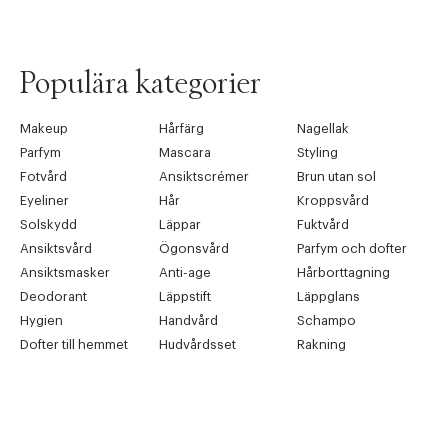
Populära kategorier
Makeup
Hårfärg
Nagellak
Parfym
Mascara
Styling
Fotvård
Ansiktscrémer
Brun utan sol
Eyeliner
Hår
Kroppsvård
Solskydd
Läppar
Fuktvård
Ansiktsvård
Ögonsvård
Parfym och dofter
Ansiktsmasker
Anti-age
Hårborttagning
Deodorant
Läppstift
Läppglans
Hygien
Handvård
Schampo
Dofter till hemmet
Hudvårdsset
Rakning