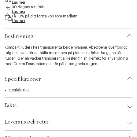
Läs mer
s
30 dagars returrätt
i
Läs mer
b
Få 10% på ditt första köp som medlem
i
Läs mer
l
i
Beskrivning
t
y
Kompakt Puder i fyra transparenta beige nyanser. Absorberar överflödigt
.
talg och svett för att hålla makeupen på plats och förhindra glans på
v
huden. Ger en vacker transperant silkeslen finish. Perfekt för användning
a
med Cream Foundation och för påbättring hela dagen.
r
i
a
Specifikationer
t
i
Storlek: 8 G
o
n
.
Fakta
s
e
Brand:
Sensai
l
Leverans och retur
EAN: 4973167930243
e
Ax numbers: 04436603
c
SKU: S00333835