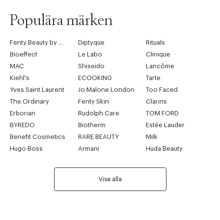
Tidigare
Nä
Populära märken
Fenty Beauty by Rihanna
Diptyque
Rituals
Bioeffect
Le Labo
Clinique
MAC
Shiseido
Lancôme
Kiehl's
ECOOKING
Tarte
Yves Saint Laurent
Jo Malone London
Too Faced
The Ordinary
Fenty Skin
Clarins
Erborian
Rudolph Care
TOM FORD
BYREDO
Biotherm
Estée Lauder
Benefit Cosmetics
RARE BEAUTY
Milk
Hugo Boss
Armani
Huda Beauty
Visa alla