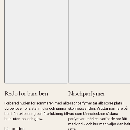
Redo för bara ben
Nischparfymer
Förbered huden för sommaren med allt
Nischparfymer tar allt större plats i
du behöver för släta, mjuka och jämna
skönhetsvärlden. Vi tittar närmare på
ben från exfoliering och återfuktning till
vad som kännetecknar sådana
brun-utan-sol och glow.
parfymvarumärken, varför de har fått
medvind – och hur man väljer den hel
Läs guiden
rätta.