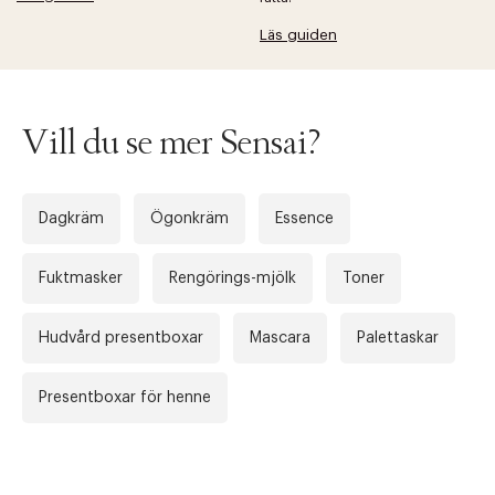
Läs guiden
Tidigare
Nä
Vill du se mer Sensai?
Dagkräm
Ögonkräm
Essence
Fuktmasker
Rengörings-mjölk
Toner
Hudvård presentboxar
Mascara
Palettaskar
Presentboxar för henne