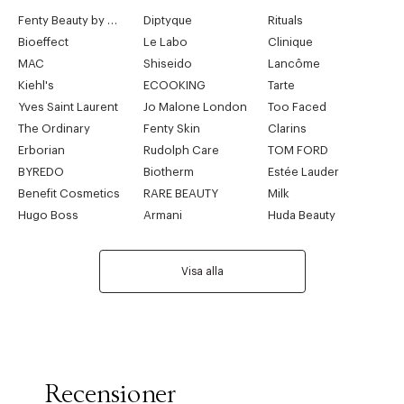
Fenty Beauty by Rihanna
Diptyque
Rituals
Bioeffect
Le Labo
Clinique
MAC
Shiseido
Lancôme
Kiehl's
ECOOKING
Tarte
Yves Saint Laurent
Jo Malone London
Too Faced
The Ordinary
Fenty Skin
Clarins
Erborian
Rudolph Care
TOM FORD
BYREDO
Biotherm
Estée Lauder
Benefit Cosmetics
RARE BEAUTY
Milk
Hugo Boss
Armani
Huda Beauty
Visa alla