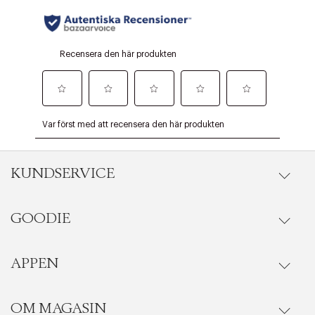
KUNDSERVICE
GOODIE
Onlineköp
Orderstatus
APPEN
Förmåner
Leverans
Vanliga frågor
OM MAGASIN
Se medlemsfördelarna i Goodie-appen