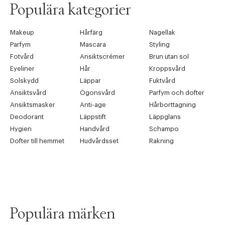
Populära kategorier
Makeup
Hårfärg
Nagellak
Parfym
Mascara
Styling
Fotvård
Ansiktscrémer
Brun utan sol
Eyeliner
Hår
Kroppsvård
Solskydd
Läppar
Fuktvård
Ansiktsvård
Ögonsvård
Parfym och dofter
Ansiktsmasker
Anti-age
Hårborttagning
Deodorant
Läppstift
Läppglans
Hygien
Handvård
Schampo
Dofter till hemmet
Hudvårdsset
Rakning
Populära märken