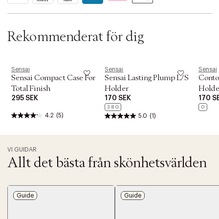
t
i
o
n
Rekommenderat för dig
Sensai
Sensai
Sensai
Sensai Compact Case For
Sensai Lasting Plump L/S
Conto
Total Finish
Holder
Holde
295 SEK
170 SEK
170 S
3.8 G
0
4.2
(5)
5.0
(1)
VI GUIDAR
Allt det bästa från skönhetsvärlden
Guide
Guide