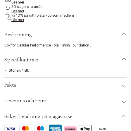
Läs mer
s
30 dagars returrätt
i
Läs mer
b
Få 10% på ditt första köp som medlem
i
Läs mer
l
i
Beskrivning
t
y
Box för Cellular Performance Total Finish Foundation .
.
v
a
Specifikationer
r
i
Storlek: 1 stk
a
t
i
Fakta
o
n
Brand:
Sensai
.
Leverans och retur
EAN: 4973167930274
s
Ax numbers: 04436724
e
SKU: S00333954
l
Säker betalning på magasin.se
ID: ACAJ36-0008
e
c