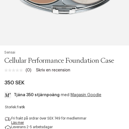
Sensai
Cellular Performance Foundation Case
(0)
Skriv en recension
Inget
klassificeringsvärde.
Länk
350 SEK
till
samma
Tjäna 350 stjärnpoäng
med
Magasin Goodie
sida.
a
Storlek:
1 stk
c
c
Fri frakt på ordrar över SEK 749 för medlemmar
e
Läs mer
Leverans 2-5 arbetsdagar
s