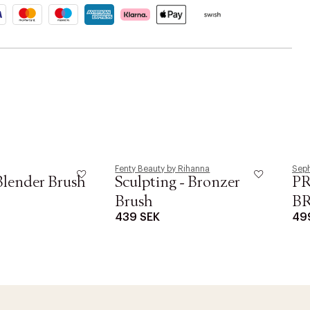
Fenty Beauty by Rihanna
Seph
Blender Brush
Sculpting - Bronzer
PR
Brush
B
439 SEK
49