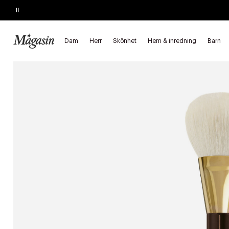
Pause
KÖP 2, SPARA 20%
på hårprodukter
Dam
Herr
Skönhet
Hem & inredning
Barn
Startsida
Skönhet
Makeup
Makeuptillbehör
Makeupborst