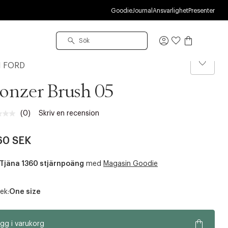
R
Goodie
Journal
Ansvarlighet
Presenter
Logga
in
 FORD
onzer Brush 05
(0)
Skriv en recension
Inget
klassificeringsvärde.
Länk
60 SEK
till
samma
sida.
Tjäna 1360 stjärnpoäng
med
Magasin Goodie
ek:
One size
gg i varukorg