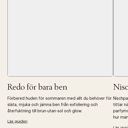
Tidigare
videoen
Retur 30
Få 10% p
Redo för bara ben
Nis
Förbered huden för sommaren med allt du behöver för
Nischpar
släta, mjuka och jämna ben från exfoliering och
tittar 
återfuktning till brun-utan-sol och glow.
parfymv
hur man 
Läs guiden
Läs gui