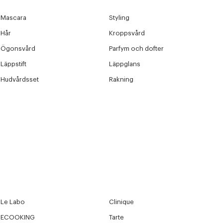
Mascara
Styling
Hår
Kroppsvård
Ögonsvård
Parfym och dofter
Läppstift
Läppglans
Hudvårdsset
Rakning
Le Labo
Clinique
ECOOKING
Tarte