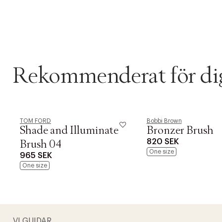
Rekommenderat för di
TOM FORD
Bobbi Brown
Shade and Illuminate
Bronzer Brush
820 SEK
Brush 04
One size
965 SEK
One size
VI GUIDAR