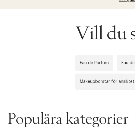
Vill d
Eau de Parfum
Eau de
Makeupborstar för ansiktet
Populära kategorier