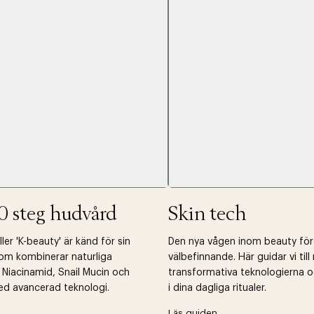
Nästa
0 steg hudvård
Skin tech
er 'K-beauty' är känd för sin
Den nya vågen inom beauty fö
om kombinerar naturliga
välbefinnande. Här guidar vi til
 Niacinamid, Snail Mucin och
transformativa teknologierna o
ed avancerad teknologi.
i dina dagliga ritualer.
Läs guiden