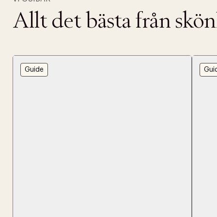
Allt det bästa från skö
Guide
Gui
PRODUKTEN H
WE CARE AB
Fri frak
LÄGG TILL N
Øv vi kan desvæ
Leverans