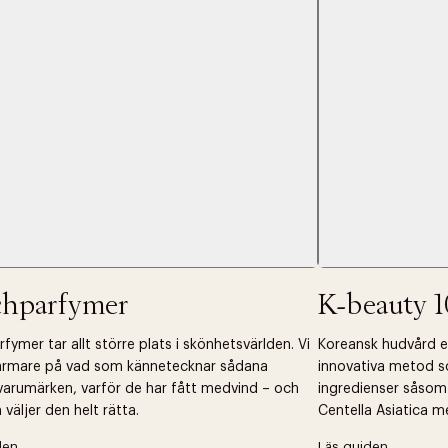
 dagar.
Edit cookies
Stäng
å ditt första köp som medlem
chparfymer
K-beauty 1
fymer tar allt större plats i skönhetsvärlden. Vi
Koreansk hudvård ell
närmare på vad som kännetecknar sådana
innovativa metod s
arumärken, varför de har fått medvind – och
ingredienser såsom
väljer den helt rätta.
Centella Asiatica m
den
Läs guiden