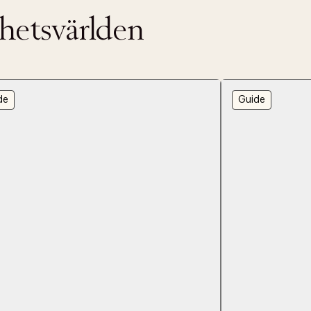
nhetsvärlden
de
Guide
ITTADES TYVÄRR INTE
OUT PERSONAL DATA
t på ordrar över SEK 749 kr. för Goodie-medlemmar
Y ÖNSKAN
rre ikke vise dig denne video. Tillad statistiske cookies fo
tid: 2-5 arbetsdagar.