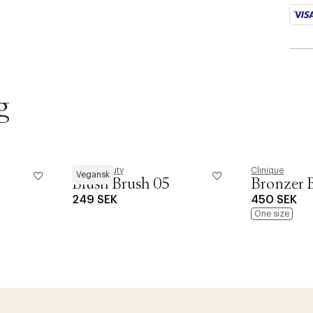
g
Sanzi Beauty
Clinique
Vegansk
Blush Brush 05
Bronzer 
249 SEK
450 SEK
One size