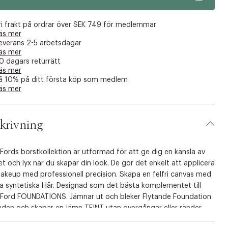
ri frakt på ordrar över SEK 749 för medlemmar
äs mer
everans 2-5 arbetsdagar
äs mer
0 dagars returrätt
äs mer
å 10% på ditt första köp som medlem
äs mer
krivning
ords borstkollektion är utformad för att ge dig en känsla av
et och lyx när du skapar din look. De gör det enkelt att applicera
Makeup med professionell precision. Skapa en felfri canvas med
a syntetiska Hår. Designad som det bästa komplementet till
Ford FOUNDATIONS. Jämnar ut och bleker Flytande Foundation
uden och skapar en jämn TEINT utan övergångar eller ränder.
et är utformat för att ge dig optimal komfort och balans.