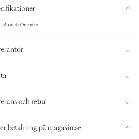
cifikationer
Storlek: One size
erantör
antör:
ta
d:
TOM FORD
 888066079266
erans och retur
umbers: 04738329
 S00383814
ACRN30-0008
er betalning på magasin.se