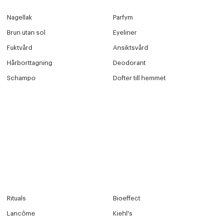
Nagellak
Parfym
Brun utan sol
Eyeliner
Fuktvård
Ansiktsvård
Hårborttagning
Deodorant
Schampo
Dofter till hemmet
Rituals
Bioeffect
Lancôme
Kiehl's