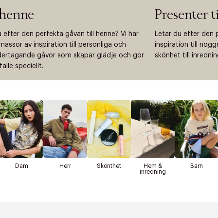
 henne
Presenter t
 efter den perfekta gåvan till henne? Vi har
Letar du efter den 
assor av inspiration till personliga och
inspiration till nog
rtagande gåvor som skapar glädje och gör
skönhet till inredni
lfälle speciellt.
Dam
Herr
Skönthet
Hem &
Barn
inredning