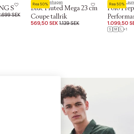
Royal Copenhagen
Polo Ralph Laur
Rea 50%
Rea 50%
NG S
Blue Fluted Mega 23 cm
Polo Prep
2.699 SEK
Coupe tallrik
Performa
569,50 SEK
1.139 SEK
1.099,50 S
S
M
L
+1