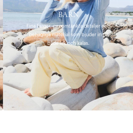
BARN
Fina färger, genomtänkta detaljer och
behagliga material som bjuder in till
både lek och kalas.