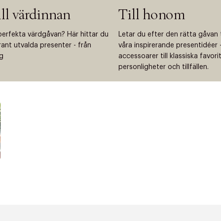
ill värdinnan
Till honom
perfekta värdgåvan? Här hittar du
Letar du efter den rätta gåvan 
grant utvalda presenter - från
våra inspirerande presentidéer - 
ng
accessoarer till klassiska favor
personligheter och tillfällen.