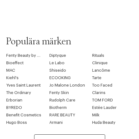
Populära märken
Fenty Beauty by Rihanna
Diptyque
Rituals
Bioeffect
Le Labo
Clinique
MAC
Shiseido
Lancôme
Kiehl's
ECOOKING
Tarte
Yves Saint Laurent
Jo Malone London
Too Faced
The Ordinary
Fenty Skin
Clarins
Erborian
Rudolph Care
TOM FORD
BYREDO
Biotherm
Estée Lauder
Benefit Cosmetics
RARE BEAUTY
Milk
Hugo Boss
Armani
Huda Beauty