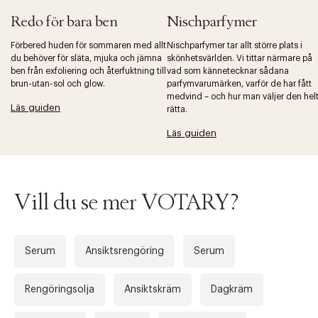
Redo för bara ben
Nischparfymer
Förbered huden för sommaren med allt
Nischparfymer tar allt större plats i
du behöver för släta, mjuka och jämna
skönhetsvärlden. Vi tittar närmare på
ben från exfoliering och återfuktning till
vad som kännetecknar sådana
brun-utan-sol och glow.
parfymvarumärken, varför de har fått
Tidigare
Nä
medvind – och hur man väljer den hel
Läs guiden
rätta.
Läs guiden
Vill du se mer VOTARY?
Serum
Ansiktsrengöring
Serum
Rengöringsolja
Ansiktskräm
Dagkräm