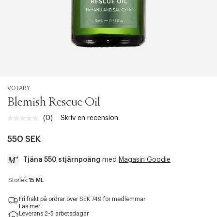
VOTARY
Blemish Rescue Oil
(0)
Skriv en recension
Inget
klassificeringsvärde.
Länk
550 SEK
till
samma
Tjäna 550 stjärnpoäng
med
Magasin Goodie
sida.
a
Storlek:
15 ML
c
c
Fri frakt på ordrar över SEK 749 för medlemmar
e
Läs mer
Leverans 2-5 arbetsdagar
s