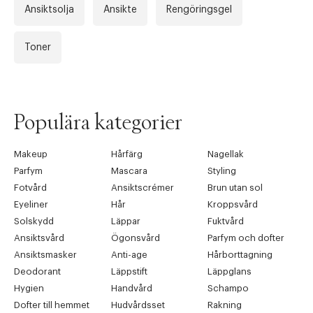
Ansiktsolja
Ansikte
Rengöringsgel
Toner
Populära kategorier
Makeup
Hårfärg
Nagellak
Parfym
Mascara
Styling
Fotvård
Ansiktscrémer
Brun utan sol
Eyeliner
Hår
Kroppsvård
Solskydd
Läppar
Fuktvård
Ansiktsvård
Ögonsvård
Parfym och dofter
Ansiktsmasker
Anti-age
Hårborttagning
Deodorant
Läppstift
Läppglans
Hygien
Handvård
Schampo
Dofter till hemmet
Hudvårdsset
Rakning