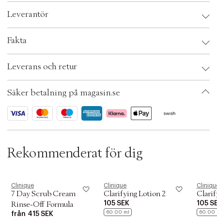
c
Allergitestad. 100 % doftfri.
Leverantör
t
i
o
Leverantör:
Fakta
n
Brand:
Clinique
Leverans och retur
EAN: 020714817725
Ax numbers: 04634895
SKU: S00359296
Säker betalning på magasin.se
ID: ACIW30-0008
Rekommenderat för dig
Clinique
Clinique
Cliniqu
7 Day Scrub Cream
Clarifying Lotion 2
Clarif
105 SEK
105 S
Rinse-Off Formula
60.00 ml
60.00 
från
415 SEK