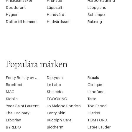
Ansiktsmasker
Anti-age
Hårborttagning
Deodorant
Läppstift
Läppglans
Hygien
Handvård
Schampo
Dofter till hemmet
Hudvårdsset
Rakning
Populära märken
Fenty Beauty by Rihanna
Diptyque
Rituals
Bioeffect
Le Labo
Clinique
MAC
Shiseido
Lancôme
Kiehl's
ECOOKING
Tarte
Yves Saint Laurent
Jo Malone London
Too Faced
The Ordinary
Fenty Skin
Clarins
Erborian
Rudolph Care
TOM FORD
BYREDO
Biotherm
Estée Lauder