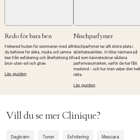
Redo för bara ben
Nischparfymer
Förbered huden för sommaren med allt
Nischparfymer tar allt större plats i
du behöver för släta, mjuka och jämna
skönhetsvärlden. Vi tittar närmare på
Tidigare
Nä
ben från exfoliering och återfuktning till
vad som kännetecknar sådana
brun-utan-sol och glow.
parfymvarumärken, varför de har fått
medvind – och hur man väljer den hel
Läs guiden
rätta.
Läs guiden
Vill du se mer Clinique?
Dagkräm
Toner
Exfoliering
Mascara