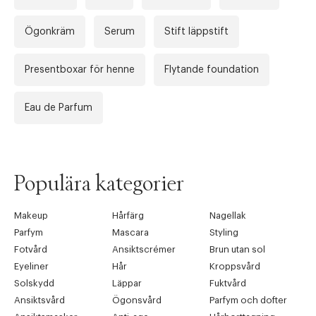
Ögonkräm
Serum
Stift läppstift
Presentboxar för henne
Flytande foundation
Eau de Parfum
Populära kategorier
Makeup
Hårfärg
Nagellak
Parfym
Mascara
Styling
Fotvård
Ansiktscrémer
Brun utan sol
Eyeliner
Hår
Kroppsvård
Solskydd
Läppar
Fuktvård
Ansiktsvård
Ögonsvård
Parfym och dofter