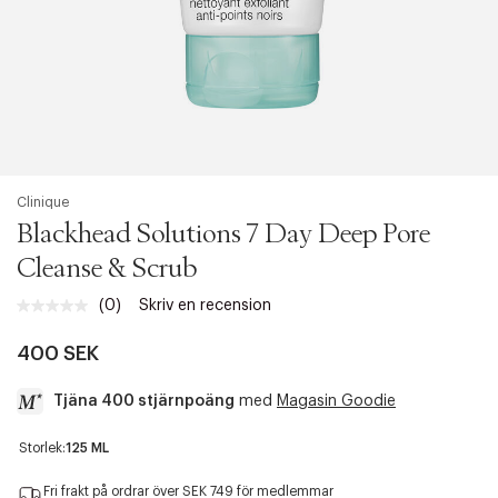
Clinique
Blackhead Solutions 7 Day Deep Pore
Cleanse & Scrub
(0)
Skriv en recension
Inget
klassificeringsvärde.
Länk
400 SEK
till
samma
Tjäna 400 stjärnpoäng
med
Magasin Goodie
sida.
a
Storlek:
125 ML
c
c
Fri frakt på ordrar över SEK 749 för medlemmar