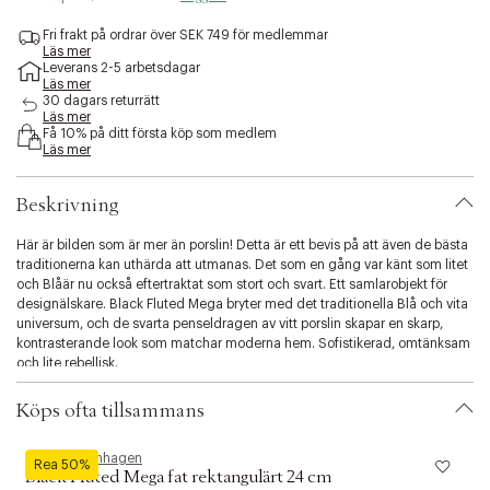
e
s
Fri frakt på ordrar över SEK 749 för medlemmar
Läs mer
s
Leverans 2-5 arbetsdagar
i
Läs mer
b
30 dagars returrätt
i
Läs mer
l
Få 10% på ditt första köp som medlem
Läs mer
i
t
y
Beskrivning
.
v
Här är bilden som är mer än porslin! Detta är ett bevis på att även de bästa
a
traditionerna kan uthärda att utmanas. Det som en gång var känt som litet
r
och Blåär nu också eftertraktat som stort och svart. Ett samlarobjekt för
i
designälskare. Black Fluted Mega bryter med det traditionella Blå och vita
a
universum, och de svarta penseldragen av vitt porslin skapar en skarp,
t
kontrasterande look som matchar moderna hem. Sofistikerad, omtänksam
i
och lite rebellisk.
o
n
Köps ofta tillsammans
.
s
e
Royal Copenhagen
R
Rea 50%
l
Black Fluted Mega fat rektangulärt 24 cm
B
e