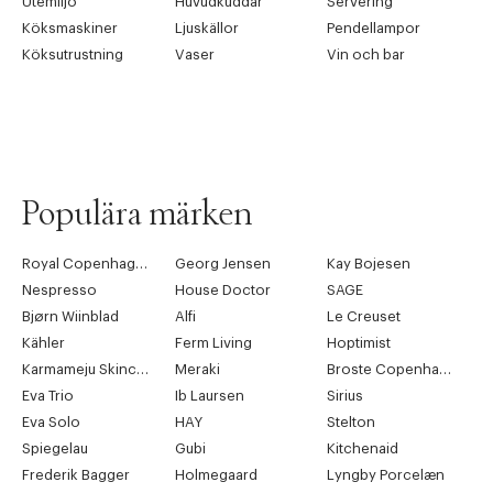
Utemiljö
Huvudkuddar
Servering
Köksmaskiner
Ljuskällor
Pendellampor
Köksutrustning
Vaser
Vin och bar
Populära märken
Royal Copenhagen
Georg Jensen
Kay Bojesen
Nespresso
House Doctor
SAGE
Bjørn Wiinblad
Alfi
Le Creuset
Kähler
Ferm Living
Hoptimist
Karmameju Skincare
Meraki
Broste Copenhagen
Eva Trio
Ib Laursen
Sirius
Eva Solo
HAY
Stelton
Spiegelau
Gubi
Kitchenaid
Frederik Bagger
Holmegaard
Lyngby Porcelæn