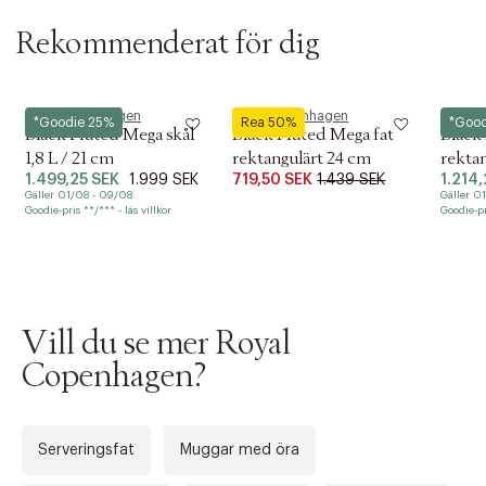
Läs mer om porslingarant här:
https://www.royalcopenhagen.com/en-
se/breakage-warranty
Rekommenderat för dig
Royal Copenhagen
Royal Copenhagen
Royal 
*Goodie 25%
Rea 50%
*Good
Black Fluted Mega skål
Black Fluted Mega fat
Black
1,8 L / 21 cm
rektangulärt 24 cm
rektan
1.499,25 SEK
1.999 SEK
719,50 SEK
1.439 SEK
1.214
Gäller 01/08 - 09/08
Gäller 0
Goodie-pris **/*** - läs villkor
Goodie-pri
Vill du se mer Royal
Copenhagen?
Tidigare
Nä
Serveringsfat
Muggar med öra