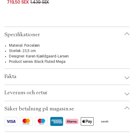
719,50 SEK
1.439 SEK
c
G
t
G
i
o
n
Specifikationer
Material: Porcelæn
Storlek: 23,5 cm
Designer:
Karen Kjældgaard-Larsen
Product series:
Black Fluted Mega
Fakta
Brand:
Royal Copenhagen
Leverans och retur
EAN: 5705140730606
Ax numbers: 04529023
SKU: S00344977
Säker betalning på magasin.se
ID: ACEH09-0008
Garanti: 2 års porslingaranti hos Royal Copenhagen
För att omfattas av Royal Copenhagens porslingaranti måste du registrera
ditt nya porslin på RoyalCopenhagen.com
Ditt onlinekvitto är inte giltigt som en Royal Copenhagen porslingaranti.