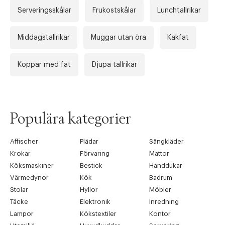
Serveringsskålar
Frukostskålar
Lunchtallrikar
Middagstallrikar
Muggar utan öra
Kakfat
Koppar med fat
Djupa tallrikar
Populära kategorier
Affischer
Plädar
Sängkläder
Krokar
Förvaring
Mattor
Köksmaskiner
Bestick
Handdukar
Värmedynor
Kök
Badrum
Stolar
Hyllor
Möbler
Täcke
Elektronik
Inredning
Lampor
Kökstextiler
Kontor