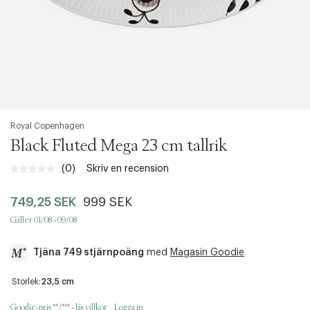
Royal Copenhagen
Black Fluted Mega 23 cm tallrik
(0)
Skriv en recension
Inget
klassificeringsvärde.
Länk
749,25 SEK
999 SEK
till
samma
Gäller 01/08 - 09/08
sida.
Tjäna 749 stjärnpoäng
med
Magasin Goodie
a
Storlek:
23,5 cm
c
c
Goodie-pris **/*** - läs villkor
Logga in