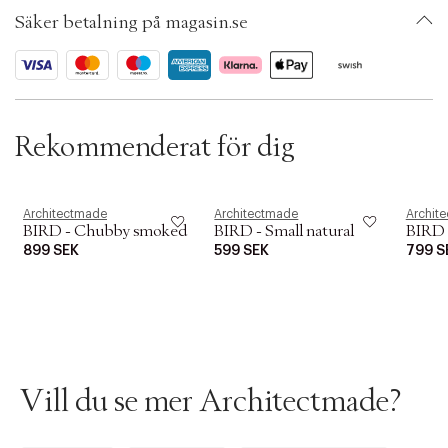
t
SKU: S00046105
i
Säker betalning på magasin.se
ID: AAEI84-0008
o
n
Rekommenderat för dig
Architectmade
Architectmade
Archit
BIRD - Chubby smoked
BIRD - Small natural
BIRD -
899 SEK
599 SEK
799 S
Vill du se mer Architectmade?