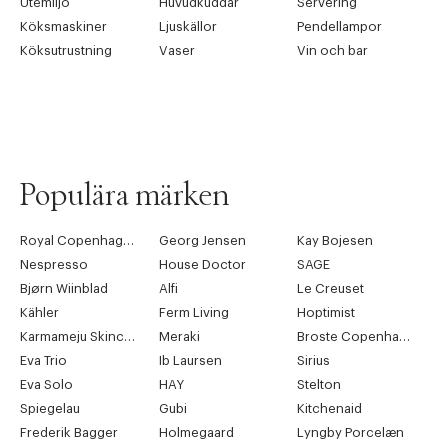
Utemiljö
Huvudkuddar
Servering
Köksmaskiner
Ljuskällor
Pendellampor
Köksutrustning
Vaser
Vin och bar
Populära märken
Royal Copenhagen
Georg Jensen
Kay Bojesen
Nespresso
House Doctor
SAGE
Bjørn Wiinblad
Alfi
Le Creuset
Kähler
Ferm Living
Hoptimist
Karmameju Skincare
Meraki
Broste Copenhagen
Eva Trio
Ib Laursen
Sirius
Eva Solo
HAY
Stelton
Spiegelau
Gubi
Kitchenaid
Frederik Bagger
Holmegaard
Lyngby Porcelæn