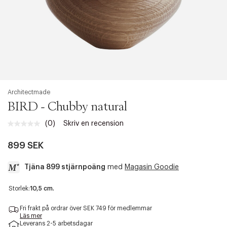
Architectmade
BIRD - Chubby natural
(0)
Skriv en recension
Inget
klassificeringsvärde.
Länk
899 SEK
till
samma
Tjäna 899 stjärnpoäng
med
Magasin Goodie
sida.
a
Storlek:
10,5 cm.
c
c
Fri frakt på ordrar över SEK 749 för medlemmar
e
Läs mer
Leverans 2-5 arbetsdagar
s