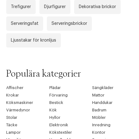
Trefigurer
Djurfigurer
Dekorativa brickor
Serveringsfat
Serveringsbrickor
Ljusstakar för kronljus
Tidigare
Nä
Populära kategorier
Affischer
Plädar
Sängkläder
Krokar
Förvaring
Mattor
Köksmaskiner
Bestick
Handdukar
Värmedynor
Kök
Badrum
Stolar
Hyllor
Möbler
Täcke
Elektronik
Inredning
Lampor
Kökstextiler
Kontor