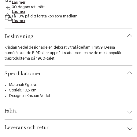
Läs mer
s
30 dagars returrätt
i
Läs mer
b
Få 10% på ditt första köp som medlem
i
Läs mer
l
i
Beskrivning
t
y
Kristian Vedel designade en dekorativ träfågelfamilj 1959. Dessa
.
humörälskande BIRDs har uppnått status som en av de mest populära
v
träprodukterna på 1960-talet.
a
r
i
Specifikationer
a
t
Material: Egetræ
i
Storlek: 10,5 cm.
o
Designer:
Kristian Vedel
n
.
s
Fakta
e
l
Brand:
Architectmade
e
Leverans och retur
EAN: 5700010900189
c
Ax numbers: 01204785