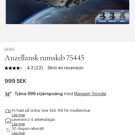
LEGO
Anzellansk rumskib 75445
4.3
(22)
Skriv en recension
Läs
22
recensioner.
999 SEK
Länk
till
Tjäna 999 stjärnpoäng
med
Magasin Goodie
samma
sida.
a
Fri frakt på ordrar över SEK 749 för medlemmar
c
Läs mer
c
Leverans 2-5 arbetsdagar
e
Läs mer
s
30 dagars returrätt
Läs mer
s