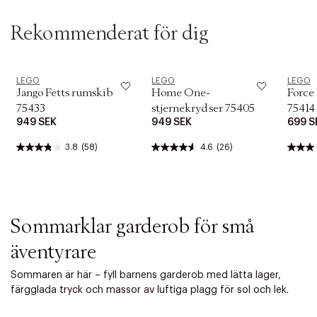
i
o
n
Rekommenderat för dig
LEGO
LEGO
LEGO
Jango Fetts rumskib
Home One-
Force
75433
stjernekrydser 75405
75414
949 SEK
949 SEK
699 S
3.8
(58)
4.6
(26)
Sommarklar garderob för små
äventyrare
Sommaren är här – fyll barnens garderob med lätta lager,
färgglada tryck och massor av luftiga plagg för sol och lek.