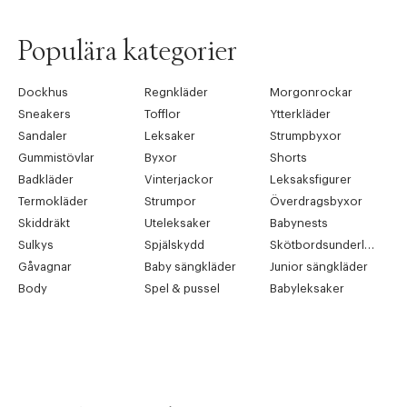
Populära kategorier
Dockhus
Regnkläder
Morgonrockar
Sneakers
Tofflor
Ytterkläder
Sandaler
Leksaker
Strumpbyxor
Gummistövlar
Byxor
Shorts
Badkläder
Vinterjackor
Leksaksfigurer
Termokläder
Strumpor
Överdragsbyxor
Skiddräkt
Uteleksaker
Babynests
Sulkys
Spjälskydd
Skötbordsunderlägg
Gåvagnar
Baby sängkläder
Junior sängkläder
Body
Spel & pussel
Babyleksaker