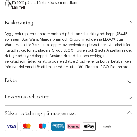
Få 10% på ditt första köp som medlem
i
Läs mer
b
i
l
Beskrivning
i
t
Bygg och reparera droider ombord på ett anzelanskt rymdskepp (75445),
y
som ses i Star Wars: Mandalorian och Grogu, med denna LEGO® Star
.
Wars-leksak för Barn. Luta toppen av cockpiten i playset och lyft taket från
v
huvudfacket för att placera Grogu LEGO figuren och 2 söta Anzellans i det
a
detaljerade rymdskeppet. Använd droiddelar och verktyg i
r
verkstadsområdet för att bygga en Battle Droid (eller ta bort arbetsbänken
i
från rymdskeppet för att leka med det utanför). Placera LEGO-Figurer vid
a
bordet i den Blå leksaken eller på torget vid konsolen. Dra ner rampen i
t
byggnaden när det är dags att komma ut ur rymdskeppet. Denna -
Fakta
i
rymdskeppsmodell är en cool present till pojkar, flickor och Star Wars:
o
Mandalorian och Grogu är 9 år och äldre och är ett bra sätt att väcka
Brand:
LEGO
n
barnens Kreativitet. Barn kan enkelt bygga med LEGO Builder-appen, där
Leverans och retur
EAN: 5702018063033
.
de kan zooma, rotera modeller i 3D, visa digitala instruktioner, spara
Ax numbers: 07132491
s
projekt och spåra sina framsteg. Detta set -innehåller 701 delar.
SKU: S15443430
e
Säker betalning på magasin.se
ID: BRAL31-0008
l
e
c
t