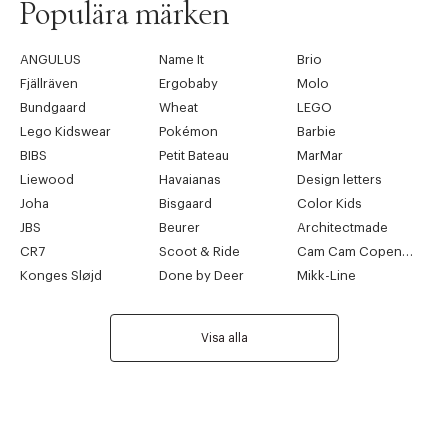
Populära märken
ANGULUS
Name It
Brio
Fjällräven
Ergobaby
Molo
Bundgaard
Wheat
LEGO
Lego Kidswear
Pokémon
Barbie
BIBS
Petit Bateau
MarMar
Liewood
Havaianas
Design letters
Joha
Bisgaard
Color Kids
JBS
Beurer
Architectmade
CR7
Scoot & Ride
Cam Cam Copenhagen
Konges Sløjd
Done by Deer
Mikk-Line
Visa alla