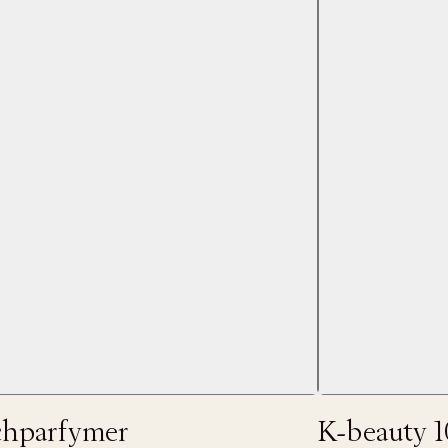
 dagar.
Edit cookies
Stäng
å ditt första köp som medlem
chparfymer
K-beauty 1