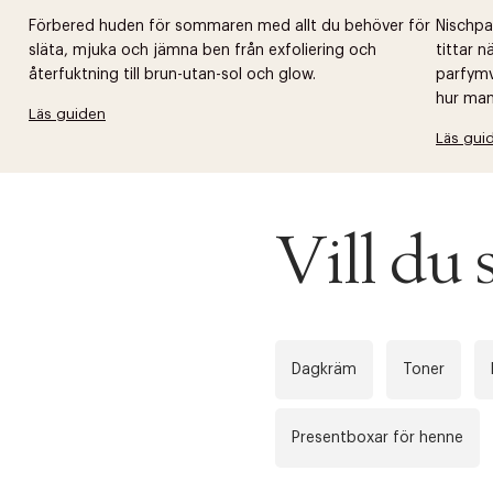
Förbered huden för sommaren med allt du behöver för
Nischpar
släta, mjuka och jämna ben från exfoliering och
tittar 
återfuktning till brun-utan-sol och glow.
parfymv
hur man 
Läs guiden
Läs gui
Vill du 
Dagkräm
Toner
Presentboxar för henne