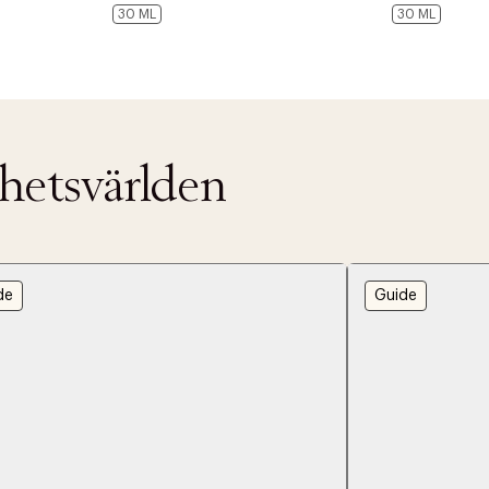
30 ML
30 ML
nhetsvärlden
de
Guide
ITTADES TYVÄRR INTE
OUT PERSONAL DATA
t på ordrar över SEK 749 kr. för Goodie-medlemmar
Y ÖNSKAN
rre ikke vise dig denne video. Tillad statistiske cookies fo
tid: 2-5 arbetsdagar.