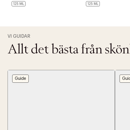
125 ML
125 ML
VI GUIDAR
Allt det bästa från skö
Guide
Gui
PRODUKTEN H
WE CARE AB
Fri frak
LÄGG TILL N
Øv vi kan desvæ
Leverans