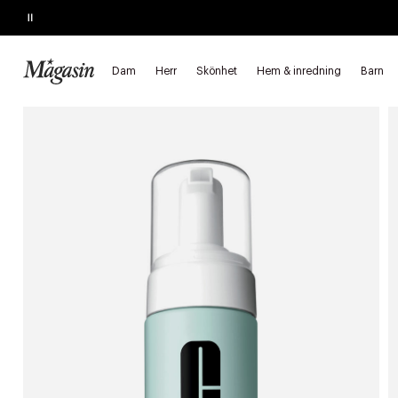
Pause
SLUTAR SNART
Köp 2, spara 20%
på hårprodukter
Dam
Herr
Skönhet
Hem & inredning
Barn
Startsida
Skönhet
Hudvård
Ansiktsvård
Ansiktsrengörin