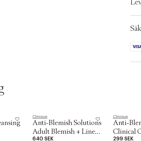
Lev
Ax n
SKU:
ID: 
Säk
g
Clinique
Clinique
eansing
Anti-Blemish Solutions
Anti-Ble
Adult Blemish + Line
Clinical 
640 SEK
299 SEK
Correcting Serum