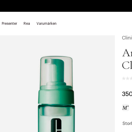
Presenter
Rea
Varumärken
g
Rengörings-skum
Clin
An
Cl
350
Storl
a