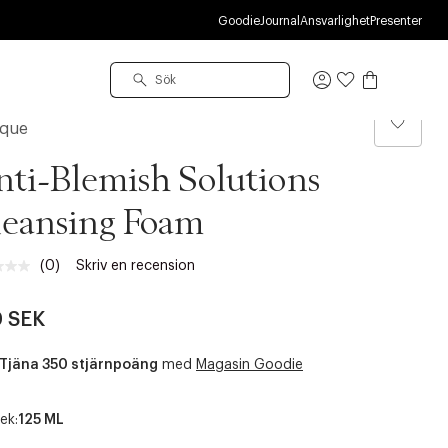
R
Goodie
Journal
Ansvarlighet
Presenter
Logga
in
ique
ti-Blemish Solutions
eansing Foam
(0)
Skriv en recension
Inget
klassificeringsvärde.
Länk
 SEK
till
samma
sida.
Tjäna 350 stjärnpoäng
med
Magasin Goodie
ek:
125 ML