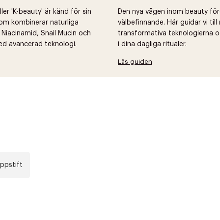
er 'K-beauty' är känd för sin
Den nya vågen inom beauty fö
om kombinerar naturliga
välbefinnande. Här guidar vi til
 Niacinamid, Snail Mucin och
transformativa teknologierna o
ed avancerad teknologi.
i dina dagliga ritualer.
Läs guiden
äppstift