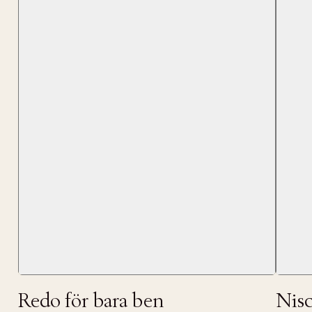
Tidigare
videoen
Retur 30
Få 10% p
Redo för bara ben
Nis