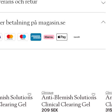
erans och retur
umbers: 00167255
 S00019125
AACU89-0008
er betalning på magasin.se
Clinique
Clin
mish Solutions
Anti-Blemish Solutions
An
Clearing Gel
Clinical Clearing Gel
Cl
209 SEK
315