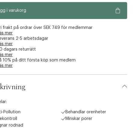
gg i varukorg
ri frakt på ordrar över SEK 749 för medlemmar
äs mer
everans 2-5 arbetsdagar
äs mer
0 dagars returrätt
äs mer
å 10% på ditt första köp som medlem
äs mer
krivning
lar:
i-Pollution
Behandlar orenheter
ekontroll
Minskar porer
gnar rodnad