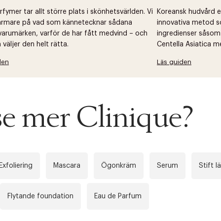
fymer tar allt större plats i skönhetsvärlden. Vi
Koreansk hudvård ell
närmare på vad som kännetecknar sådana
innovativa metod s
arumärken, varför de har fått medvind – och
ingredienser såsom
väljer den helt rätta.
Centella Asiatica m
den
Läs guiden
se mer Clinique?
Exfoliering
Mascara
Ögonkräm
Serum
Stift l
Flytande foundation
Eau de Parfum