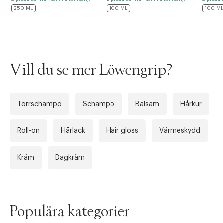
250 ML
100 ML
100 M
Vill du se mer Löwengrip?
Torrschampo
Schampo
Balsam
Hårkur
Tidigare
Nä
Roll-on
Hårlack
Hair gloss
Värmeskydd
Kräm
Dagkräm
Populära kategorier