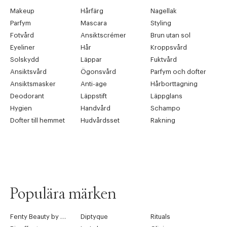
Makeup
Hårfärg
Nagellak
Parfym
Mascara
Styling
Fotvård
Ansiktscrémer
Brun utan sol
Eyeliner
Hår
Kroppsvård
Solskydd
Läppar
Fuktvård
Ansiktsvård
Ögonsvård
Parfym och dofter
Ansiktsmasker
Anti-age
Hårborttagning
Deodorant
Läppstift
Läppglans
Hygien
Handvård
Schampo
Dofter till hemmet
Hudvårdsset
Rakning
Populära märken
Fenty Beauty by Rihanna
Diptyque
Rituals