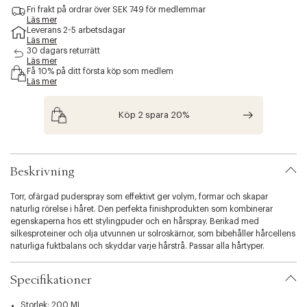
c
Fri frakt på ordrar över SEK 749 för medlemmar
e
Läs mer
Leverans 2-5 arbetsdagar
s
Läs mer
s
30 dagars returrätt
i
Läs mer
b
Få 10% på ditt första köp som medlem
i
Läs mer
l
i
Köp 2 spara 20%
t
y
.
v
a
Beskrivning
r
i
Torr, ofärgad puderspray som effektivt ger volym, formar och skapar
a
naturlig rörelse i håret. Den perfekta finishprodukten som kombinerar
t
egenskaperna hos ett stylingpuder och en hårspray. Berikad med
i
silkesproteiner och olja utvunnen ur solroskärnor, som bibehåller hårcellens
o
naturliga fuktbalans och skyddar varje hårstrå. Passar alla hårtyper.
n
.
Specifikationer
s
e
l
Storlek: 200 ML