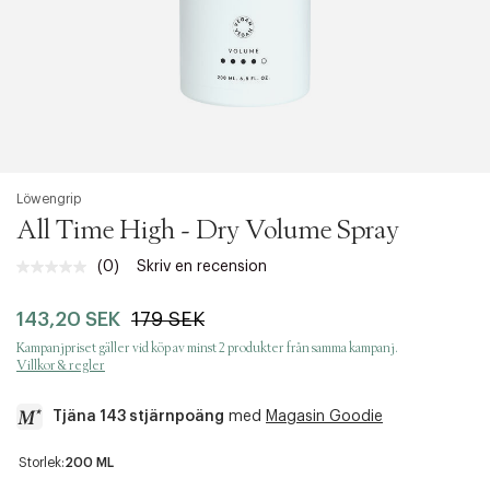
Löwengrip
All Time High - Dry Volume Spray
(0)
Skriv en recension
Inget
klassificeringsvärde.
Länk
143,20 SEK
179 SEK
till
samma
Kampanjpriset gäller vid köp av minst 2 produkter från samma kampanj.
sida.
Villkor & regler
Tjäna 143 stjärnpoäng
med
Magasin Goodie
a
Storlek:
200 ML
c