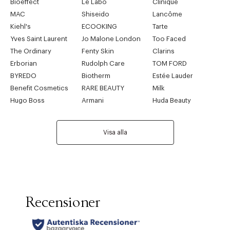
Bioeffect
Le Labo
Clinique
MAC
Shiseido
Lancôme
Kiehl's
ECOOKING
Tarte
Yves Saint Laurent
Jo Malone London
Too Faced
The Ordinary
Fenty Skin
Clarins
Erborian
Rudolph Care
TOM FORD
BYREDO
Biotherm
Estée Lauder
Benefit Cosmetics
RARE BEAUTY
Milk
Hugo Boss
Armani
Huda Beauty
Visa alla