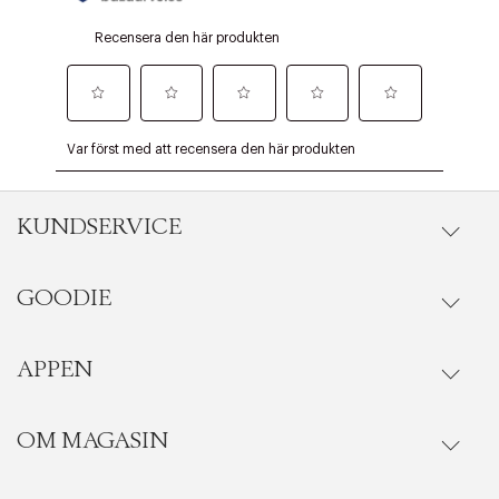
KUNDSERVICE
GOODIE
Onlineköp
Orderstatus
APPEN
Förmåner
Leverans
Vanliga frågor
OM MAGASIN
Se medlemsfördelarna i Goodie-appen