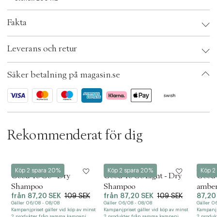
e
c
Fakta
t
i
Brand:
Löwengrip
o
Leverans och retur
EAN: 7350073862269
n
Ax numbers: 04764769
SKU: S00388665
Säker betalning på magasin.se
ID: ACTJ23-0008
Rekommenderat för dig
Löwengrip
Löwengrip
Löweng
Köp 2 spara 20%
Köp 2 spara 20%
Köp 2
Good To Go - Dry
Good To Go Light - Dry
Good 
Shampoo
Shampoo
amber
från
87,20 SEK
109 SEK
från
87,20 SEK
109 SEK
87,20
Gäller 06/08 - 08/08
Gäller 06/08 - 08/08
Gäller 0
Kampanjpriset gäller vid köp av minst
Kampanjpriset gäller vid köp av minst
Kampanjp
2 produkter från samma kampanj.
2 produkter från samma kampanj.
2 produk