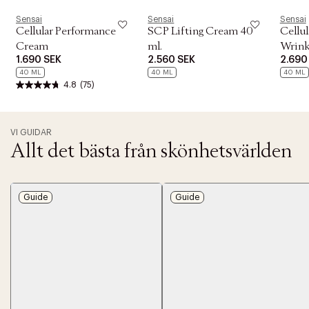
Sensai
Sensai
Sensai
Cellular Performance
SCP Lifting Cream 40
Cellu
Cream
ml.
Wrink
1.690 SEK
2.560 SEK
2.690
40 ML
40 ML
40 ML
4.8
(75)
VI GUIDAR
Allt det bästa från skönhetsvärlden
Guide
Guide