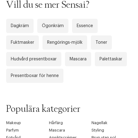
Vill du se mer Sensai?
Dagkräm
Ögonkräm
Essence
Fuktmasker
Rengörings-mjölk
Toner
Hudvård presentboxar
Mascara
Palettaskar
Presentboxar för henne
Populära kategorier
Makeup
Hårfärg
Nagellak
Parfym
Mascara
Styling
Fotvård
Ansiktscrémer
Brun utan sol