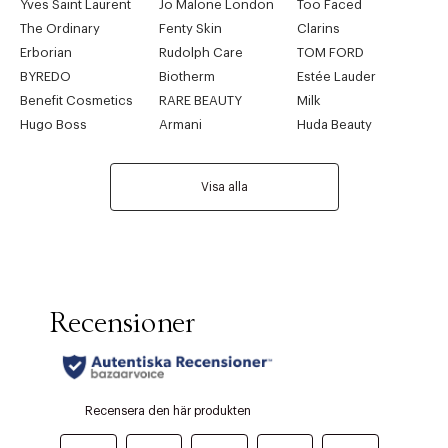
Yves Saint Laurent
Jo Malone London
Too Faced
The Ordinary
Fenty Skin
Clarins
Erborian
Rudolph Care
TOM FORD
BYREDO
Biotherm
Estée Lauder
Benefit Cosmetics
RARE BEAUTY
Milk
Hugo Boss
Armani
Huda Beauty
Visa alla