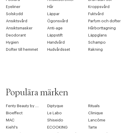
Eyeliner
Hår
Kroppsvård
Solskydd
Läppar
Fuktvård
Ansiktsvård
Ögonsvård
Parfym och dofter
Ansiktsmasker
Anti-age
Hårborttagning
Deodorant
Läppstift
Läppglans
Hygien
Handvård
Schampo
Dofter till hemmet
Hudvårdsset
Rakning
Populära märken
Fenty Beauty by Rihanna
Diptyque
Rituals
Bioeffect
Le Labo
Clinique
MAC
Shiseido
Lancôme
Kiehl's
ECOOKING
Tarte