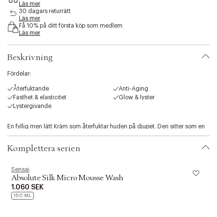
Läs mer
s
30 dagars returrätt
i
Läs mer
b
Få 10% på ditt första köp som medlem
i
Läs mer
l
i
Beskrivning
t
y
Fördelar:
.
v
Återfuktande
Anti-Aging
a
Fasthet & elasticitet
Glow & lyster
r
Lystergivande
i
a
En fyllig men lätt Kräm som återfuktar huden på djupet. Den sitter som en
t
obetydlig silkesslöja på huden som ser mjukare ut med ökad elasticitet
i
och vacker lyster. Absolute Silk Cream är utformad för att återge
o
Komplettera serien
Koishimaru Silks anmärkningsvärda egenskaper, i syfte att Skåp en
n
extraordinär första applikationskänsla. Koishimaru Silk RoyalTM ,
.
Sensai
S
signaturingrediensen i dessa produkter, är en uppdaterad och
s
Absolute Silk Micro Mousse Wash
uppgraderad formulering av Koishimaru Silk, vars anti-ageing-egenskaper
e
1.060 SEK
ger vitaliserad och återfuktad, motståndskraftig Hud som utstrålar liv.
l
150 ML
e
c