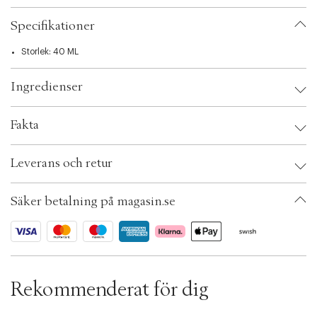
t
i
Specifikationer
o
n
Storlek: 40 ML
Ingredienser
Fakta
Brand:
Sensai
Leverans och retur
EAN: 4973167383643
Ax numbers: 05123440
SKU: S00462229
Säker betalning på magasin.se
ID: ADUN32-0008
Rekommenderat för dig