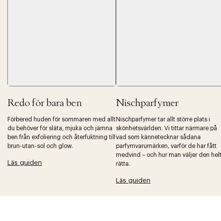
Redo för bara ben
Nischparfymer
Tidigare
Nä
Förbered huden för sommaren med allt
Nischparfymer tar allt större plats i
du behöver för släta, mjuka och jämna
skönhetsvärlden. Vi tittar närmare på
ben från exfoliering och återfuktning till
vad som kännetecknar sådana
brun-utan-sol och glow.
parfymvarumärken, varför de har fått
medvind – och hur man väljer den hel
Läs guiden
rätta.
Läs guiden