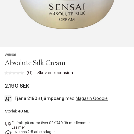
Sensai
Absolute Silk Cream
(0)
Skriv en recension
Inget
klassificeringsvärde.
Länk
2.190 SEK
till
samma
Tjäna 2190 stjärnpoäng
med
Magasin Goodie
sida.
a
Storlek:
40 ML
c
c
Fri frakt på ordrar över SEK 749 för medlemmar
e
Läs mer
Leverans 2-5 arbetsdagar
s