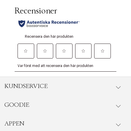
KUNDSERVICE
GOODIE
Onlineköp
Orderstatus
APPEN
Förmåner