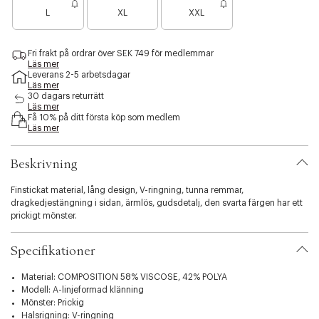
B
a
a
s
L
XL
XXL
a
n
n
i
r
å
å
b
a
g
g
i
Fri frakt på ordrar över SEK 749 för medlemmar
n
r
r
l
Läs mer
å
a
a
i
Leverans 2-5 arbetsdagar
g
f
f
Läs mer
t
r
å
å
30 dagars returrätt
y
a
Läs mer
k
k
.
Få 10% på ditt första köp som medlem
f
v
v
v
Läs mer
å
a
a
a
k
r
r
r
v
Beskrivning
i
a
a
r
t
Finstickat material, lång design, V-ringning, tunna remmar,
i
dragkedjestängning i sidan, ärmlös, gudsdetalj, den svarta färgen har ett
o
prickigt mönster.
n
.
Specifikationer
s
e
Material: COMPOSITION 58% VISCOSE, 42% POLYA
l
Modell: A-linjeformad klänning
e
Mönster: Prickig
c
Halsrigning: V-ringning