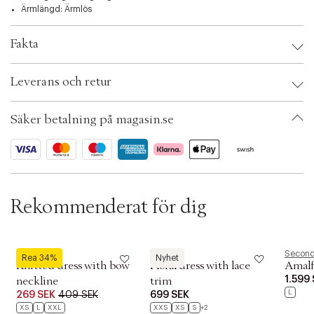
t
Ärmlängd: Ärmlös
i
o
n
Fakta
Brand:
MANGO
Leverans och retur
EAN: 8447692081221
Klädstorlek: XXS
Färg: Black
Säker betalning på magasin.se
Ax numbers: 07142807
SKU: S15487109
ID: BRIK32-0081
Rekommenderat för dig
MANGO
MANGO
Second
Rea 34%
Nyhet
Knitted dress with bow
Floral dress with lace
Amalfi
1.599
neckline
trim
L
269 SEK
409 SEK
699 SEK
XS
L
XXL
XXS
XS
S
+2