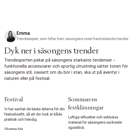
Tidigare
Nä
Emma
Trendeexpert, som lyfter fram säsongens mest framträdande trender.
Dyk ner i säsongens trender
Trendexperten pekar på säsongens starkaste tendenser –
funktionella accessoarer och sportig utrustning sätter tonen för
säsongens stil, oavsett om du bor i stan, ska ut på äventyr i
naturen eller på festival.
Festival
Sommarens
festklänningar
Vi har samlat de bästa stilarna för din
festivaloutfit, så att din look är både
Luftiga silhuetter och exklusiva
praktisk och trendig.
material för säsongens vackraste
ögonblick.
Shoppa här