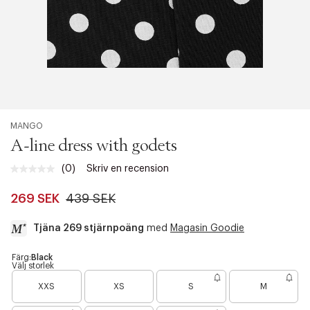
MANGO
A-line dress with godets
(0)
Skriv en recension
Inget
klassificeringsvärde.
Länk
269 SEK
439 SEK
till
samma
Tjäna 269 stjärnpoäng
med
Magasin Goodie
sida.
a
Färg:
Black
Välj storlek
c
B
B
c
XXS
XS
S
M
a
a
e
r
r
s