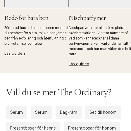
Redo för bara ben
Nischparfymer
Förbered huden för sommaren med allt
Nischparfymer tar allt större plats i
du behöver för släta, mjuka och jämna
skönhetsvärlden. Vi tittar närmare på
ben från exfoliering och återfuktning till
vad som kännetecknar sådana
brun-utan-sol och glow.
parfymvarumärken, varför de har fått
medvind – och hur man väljer den hel
Läs guiden
rätta.
Läs guiden
Vill du se mer The Ordinary?
Serum
Serum
Dagkräm
Set till honom
Presentboxar för henne
Presentboxar för honom