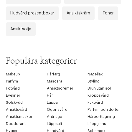
Hudvård presentboxar
Ansiktskräm
Toner
Ansiktsolja
Populära kategorier
Makeup
Hårfärg
Nagellak
Parfym
Mascara
Styling
Fotvård
Ansiktscrémer
Brun utan sol
Eyeliner
Hår
Kroppsvård
Solskydd
Läppar
Fuktvård
Ansiktsvård
Ögonsvård
Parfym och dofter
Ansiktsmasker
Anti-age
Hårborttagning
Deodorant
Läppstift
Läppglans
Hygien
Handvård
Schampo