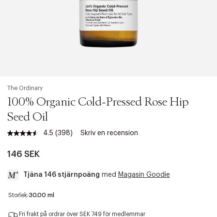
The Ordinary
100% Organic Cold-Pressed Rose Hip
Seed Oil
4.5
(398)
Skriv en recension
Läs
398
recensioner.
146 SEK
Länk
till
Tjäna 146 stjärnpoäng
med
Magasin Goodie
samma
sida.
a
Storlek:
30.00 ml
c
c
Fri frakt på ordrar över SEK 749 för medlemmar