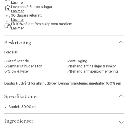
e
Läs mer
Leverans 2-5 arbetsdagar
s
Läs mer
s
30 dagars returrätt
i
Läs mer
b
Få 10% på ditt första köp som medlem
i
Läs mer
l
i
Beskrivning
t
y
Fördelar:
.
v
Återfuktande
Anti-Aging
a
Jämnar ut hudens ton
Behandlar fina linjer & rynkor
r
Glow & lyster
Behandlar hyperpigmentering
i
a
Daglig Hudvård för alla hudtyper. Denna formulering innehåller 100% ren
t
nyponfröolja, som är både kallpressad och organisk. Nyponfröolja är rik på
i
linolsyra, linolensyra och vitamin A, som alla bryts ner när
o
Specifikationer
oljeutvinningsprocessen involverar värme. Mens kallpressad extraktion är
n
komplex, behåller den hela kvaliteten på denna viktiga Olja som har visat
.
Storlek: 30.00 ml
sig minska tecken på fotoskada och många andra tecken på åldrande.
s
e
100% vegan.
Ingredienser
l
e