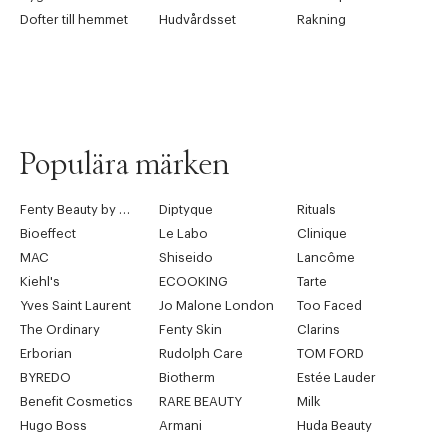
Dofter till hemmet
Hudvårdsset
Rakning
Populära märken
Fenty Beauty by Rihanna
Diptyque
Rituals
Bioeffect
Le Labo
Clinique
MAC
Shiseido
Lancôme
Kiehl's
ECOOKING
Tarte
Yves Saint Laurent
Jo Malone London
Too Faced
The Ordinary
Fenty Skin
Clarins
Erborian
Rudolph Care
TOM FORD
BYREDO
Biotherm
Estée Lauder
Benefit Cosmetics
RARE BEAUTY
Milk
Hugo Boss
Armani
Huda Beauty