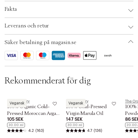
c
Fakta
t
i
o
Brand:
The Ordinary
Leverans och retur
n
EAN: 769915195552
Ax numbers: 04674059
SKU: S00363209
Säker betalning på magasin.se
ID: ACKF19-0008
Rekommenderat för dig
The Ordinary
The Ordinary
The Or
Vegansk
Vegansk
100% Organic Cold-
100% Cold-Pressed
100% 
Pressed Moroccan Argan
Virgin Marula Oil
Powd
105 SEK
147 SEK
86 SE
Oil
30.00 ml
30.00 ml
20.00 
4.2
(163)
4.7
(136)