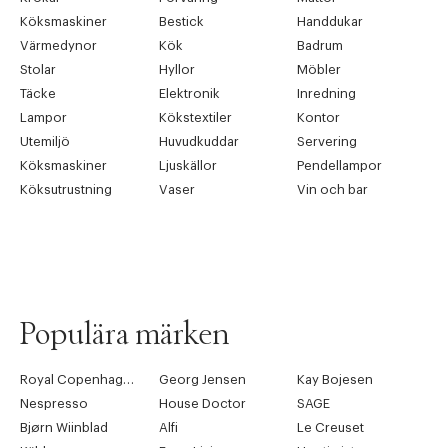
Köksmaskiner
Bestick
Handdukar
Värmedynor
Kök
Badrum
Stolar
Hyllor
Möbler
Täcke
Elektronik
Inredning
Lampor
Kökstextiler
Kontor
Utemiljö
Huvudkuddar
Servering
Köksmaskiner
Ljuskällor
Pendellampor
Köksutrustning
Vaser
Vin och bar
Populära märken
Royal Copenhagen
Georg Jensen
Kay Bojesen
Nespresso
House Doctor
SAGE
Bjørn Wiinblad
Alfi
Le Creuset