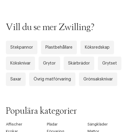
Vill du se mer Zwilling?
Stekpannor
Plastbehållare
Köksredskap
Köksknivar
Grytor
Skärbrädor
Grytset
Saxar
Övrig matförvaring
Grönsaksknivar
Populära kategorier
Affischer
Plädar
Sängkläder
Krokar
Förvaring
Mattor