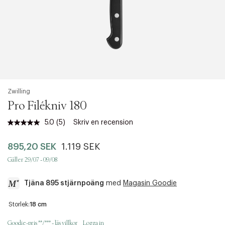
Zwilling
Pro Filékniv 180
5.0
(5)
Skriv en recension
Läs
5
recensioner.
895,20 SEK
1.119 SEK
Länk
till
Gäller 29/07 - 09/08
samma
sida.
Tjäna 895 stjärnpoäng
med
Magasin Goodie
a
Storlek:
18 cm
c
c
Goodie-pris **/*** - läs villkor
Logga in