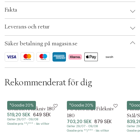
mellan keramisk slipstång, slipstång med diamant, slipsten eller bladblad.
c
Fakta
t
i
Brand:
Zwilling
o
Leverans och retur
EAN: 4009839257216
n
Ax numbers: 02928909
SKU: S00151436
Säker betalning på magasin.se
ID: AANC83-0008
Rekommenderat för dig
Zwilling
Zwilling
Lion Sa
*Goodie 20%
*Goodie 20%
*Goo
Gourmet Filékniv 180
FOUR STAR Filékniv
Filékn
519,20 SEK
649 SEK
180
Stål/S
Gäller 29/07 - 09/08
703,20 SEK
879 SEK
839,2
Goodie-pris **/*** - läs villkor
Gäller 29/07 - 09/08
Gäller 2
Goodie-pris **/*** - läs villkor
Goodie-pri