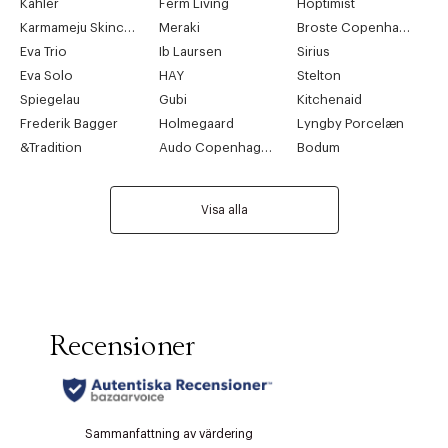
Kähler
Ferm Living
Hoptimist
Karmameju Skincare
Meraki
Broste Copenhagen
Eva Trio
Ib Laursen
Sirius
Eva Solo
HAY
Stelton
Spiegelau
Gubi
Kitchenaid
Frederik Bagger
Holmegaard
Lyngby Porcelæn
&Tradition
Audo Copenhagen
Bodum
Visa alla
Tidigare
Nä