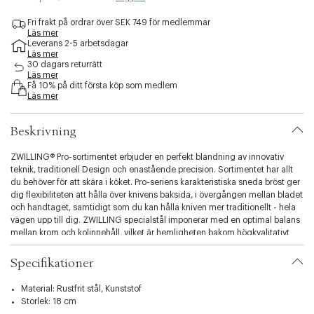
e
s
Fri frakt på ordrar över SEK 749 för medlemmar
Läs mer
s
Leverans 2-5 arbetsdagar
i
Läs mer
b
30 dagars returrätt
i
Läs mer
l
Få 10% på ditt första köp som medlem
Läs mer
i
t
y
Beskrivning
.
v
ZWILLING® Pro-sortimentet erbjuder en perfekt blandning av innovativ
a
teknik, traditionell Design och enastående precision. Sortimentet har allt
r
du behöver för att skära i köket. Pro-seriens karakteristiska sneda bröst ger
i
dig flexibiliteten att hålla över knivens baksida, i övergången mellan bladet
a
och handtaget, samtidigt som du kan hålla kniven mer traditionellt - hela
t
vägen upp till dig. ZWILLING specialstål imponerar med en optimal balans
i
mellan krom och kolinnehåll, vilket är hemligheten bakom högkvalitativt
o
stål. FRIODUR Köksknivar har genomgått speciell ishärdning, vilket
n
garanterar enastående kvalitet när det gäller utmärkta skäregenskaper, är
Specifikationer
.
mycket rostbeständiga och är mycket flexibla. För dig innebär detta att
s
bladen kommer att hålla scaprity under lång tid och kommer att mala upp
e
Material: Rustfrit stål, Kunststof
om och om igen. ZWILLING järnstål rekommenderas för dagligt underhåll.
l
Storlek: 18 cm
När bladet är matt återställs skärpan hos ett av ZWILLING:s slipverktyg, välj
e