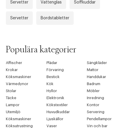
Servetter
Vattenglas
Soffkuddar
Servetter
Bordstabletter
Tidigare
Nä
Populära kategorier
Affischer
Plädar
Sängkläder
Krokar
Förvaring
Mattor
Köksmaskiner
Bestick
Handdukar
Värmedynor
Kök
Badrum
Stolar
Hyllor
Möbler
Täcke
Elektronik
Inredning
Lampor
Kökstextiler
Kontor
Utemiljö
Huvudkuddar
Servering
Köksmaskiner
Ljuskällor
Pendellampor
Köksutrustning
Vaser
Vin och bar