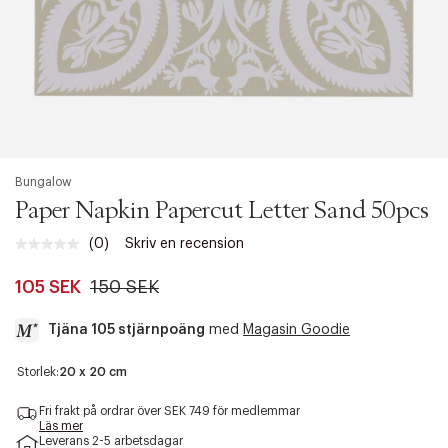
Bungalow
Paper Napkin Papercut Letter Sand 50pcs
(0)
Skriv en recension
Inget
klassificeringsvärde.
Länk
105 SEK
150 SEK
till
samma
Tjäna 105 stjärnpoäng
med
Magasin Goodie
sida.
a
Storlek:
20 x 20 cm
c
c
Fri frakt på ordrar över SEK 749 för medlemmar
e
Läs mer
Leverans 2-5 arbetsdagar
s