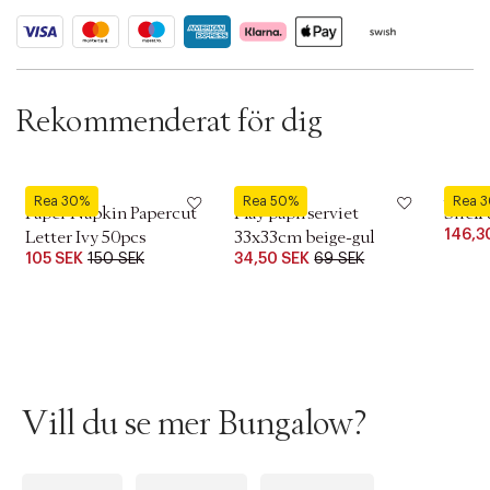
t
i
o
n
Rekommenderat för dig
Bungalow
Iittala
HK Livi
Rea 30%
Rea 50%
Rea 
Paper Napkin Papercut
Play papirserviet
Shell 
146,3
Letter Ivy 50pcs
33x33cm beige-gul
105 SEK
150 SEK
34,50 SEK
69 SEK
Vill du se mer Bungalow?