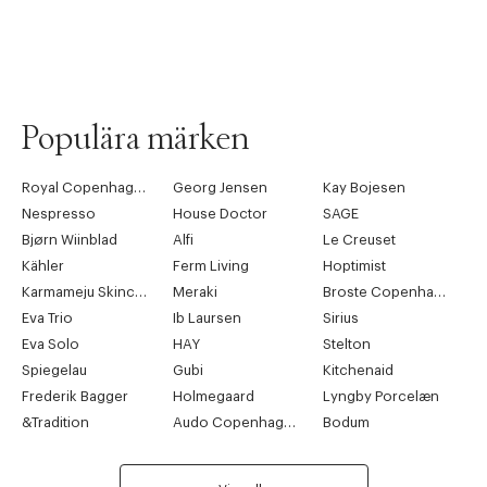
Populära märken
Royal Copenhagen
Georg Jensen
Kay Bojesen
Nespresso
House Doctor
SAGE
Bjørn Wiinblad
Alfi
Le Creuset
Kähler
Ferm Living
Hoptimist
Karmameju Skincare
Meraki
Broste Copenhagen
Eva Trio
Ib Laursen
Sirius
Eva Solo
HAY
Stelton
Spiegelau
Gubi
Kitchenaid
Frederik Bagger
Holmegaard
Lyngby Porcelæn
&Tradition
Audo Copenhagen
Bodum