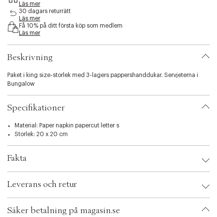
Läs mer
s
30 dagars returrätt
i
Läs mer
b
Få 10% på ditt första köp som medlem
i
Läs mer
l
i
Beskrivning
t
y
Paket i king size-storlek med 3-lagers pappershanddukar. Servjeterna i
.
Bungalow
v
a
r
Specifikationer
i
a
Material: Paper napkin papercut letter s
t
Storlek: 20 x 20 cm
i
o
n
Fakta
.
s
Brand:
Bungalow
e
Leverans och retur
EAN: 5711245587229
l
Ax numbers: 06427747
e
SKU: S12910584
c
Säker betalning på magasin.se
ID: BDMS34-0008