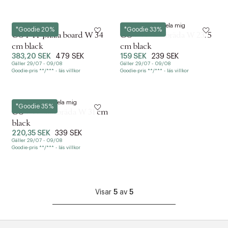
KOMMER SNART ONLINE
Meddela mig
RIG TIG
RIG TIG
*Goodie 20%
*Goodie 33%
CUT-IT pizza board W 34
CUT-IT skärbräda W 23. 5
cm black
cm black
383,20 SEK
479 SEK
159 SEK
239 SEK
Gäller 29/07 - 09/08
Gäller 29/07 - 09/08
Goodie-pris **/*** - läs villkor
Goodie-pris **/*** - läs villkor
KOMMER SNART ONLINE
Meddela mig
RIG TIG
*Goodie 35%
CUT-IT skärbräda W 31 cm
black
220,35 SEK
339 SEK
Gäller 29/07 - 09/08
Goodie-pris **/*** - läs villkor
Visar
5
av
5