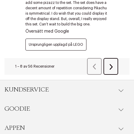
Edit cookies
Stäng
KUNDSERVICE
GOODIE
Onlineköp
Orderstatus
APPEN
Förmåner