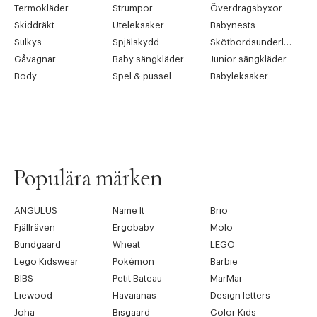
Termokläder
Strumpor
Överdragsbyxor
Skiddräkt
Uteleksaker
Babynests
Sulkys
Spjälskydd
Skötbordsunderlägg
Gåvagnar
Baby sängkläder
Junior sängkläder
Body
Spel & pussel
Babyleksaker
Populära märken
ANGULUS
Name It
Brio
Fjällräven
Ergobaby
Molo
Bundgaard
Wheat
LEGO
Lego Kidswear
Pokémon
Barbie
BIBS
Petit Bateau
MarMar
Liewood
Havaianas
Design letters
Joha
Bisgaard
Color Kids