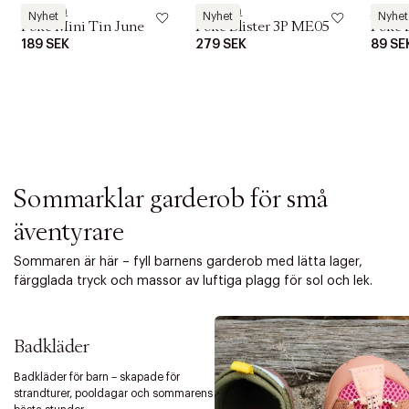
i
Pokémon
Pokémon
Pokém
o
Nyhet
Nyhet
Nyhet
Poke Mini Tin June
Poke Blister 3P ME05
Poke 
n
189 SEK
279 SEK
89 SE
Sommarklar garderob för små
äventyrare
Sommaren är här – fyll barnens garderob med lätta lager,
färgglada tryck och massor av luftiga plagg för sol och lek.
Badkläder
Badkläder för barn – skapade för
strandturer, pooldagar och sommarens