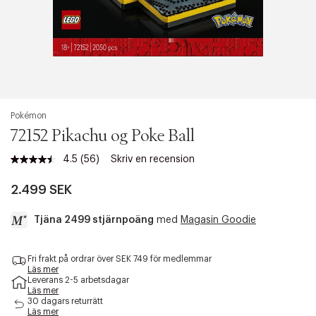
Pokémon
72152 Pikachu og Poke Ball
4.5
(56)
Skriv en recension
Läs
56
recensioner.
2.499 SEK
Länk
till
Tjäna 2499 stjärnpoäng
med
Magasin Goodie
samma
sida.
a
Fri frakt på ordrar över SEK 749 för medlemmar
c
Läs mer
c
Leverans 2-5 arbetsdagar
e
Läs mer
s
30 dagars returrätt
Läs mer
s