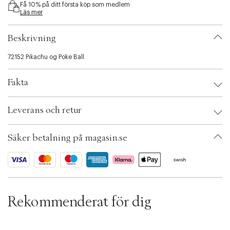
Få 10% på ditt första köp som medlem
i
Läs mer
b
i
l
Beskrivning
i
t
72152 Pikachu og Poke Ball
y
.
Fakta
v
a
r
Brand:
Pokémon
Leverans och retur
i
EAN: 5702018069271
a
Ax numbers: 07132487
t
SKU: S15443426
Säker betalning på magasin.se
i
ID: BRAL27-0008
o
n
.
s
e
l
Rekommenderat för dig
e
c
t