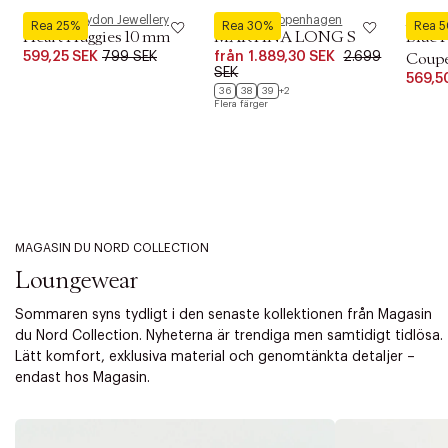
Pernille Corydon Jewellery
Phenumb Copenhagen
Royal 
Rea 25%
Rea 30%
Rea 
Heart Huggies 10 mm
MARTINA LONG S
Blue 
599,25 SEK
799 SEK
från
1.889,30 SEK
2.699
Coupe 
SEK
569,5
36
38
39
+2
Flera färger
MAGASIN DU NORD COLLECTION
Loungewear
Sommaren syns tydligt i den senaste kollektionen från Magasin
du Nord Collection. Nyheterna är trendiga men samtidigt tidlösa.
Lätt komfort, exklusiva material och genomtänkta detaljer –
endast hos Magasin.